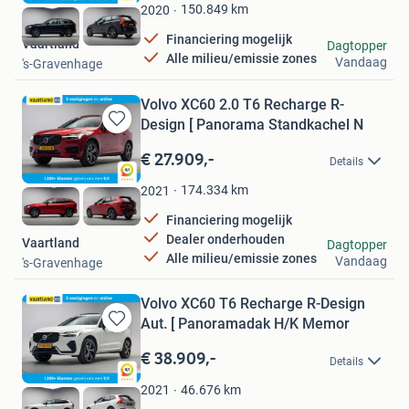
Favorieten
150.849
km
2020
Financiering mogelijk
Vaartland
Dagtopper
Alle milieu/emissie zones
Vandaag
's-Gravenhage
Volvo XC60 2.0 T6 Recharge R-
Design [ Panorama Standkachel N
Bewaren
in
€ 27.909,-
Details
Mijn
Favorieten
174.334
km
2021
Financiering mogelijk
Dealer onderhouden
Vaartland
Dagtopper
Alle milieu/emissie zones
Vandaag
's-Gravenhage
Volvo XC60 T6 Recharge R-Design
Aut. [ Panoramadak H/K Memor
Bewaren
in
€ 38.909,-
Details
Mijn
Favorieten
46.676
km
2021