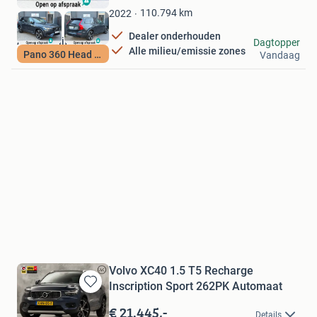
Favorieten
110.794
km
2022
Dealer onderhouden
Autobedrijf S.A.E.
Dagtopper
Alle milieu/emissie zones
Pano 360 Head up
Vandaag
Dordrecht
Volvo XC40 1.5 T5 Recharge
Inscription Sport 262PK Automaat
Bewaren
in
€ 21.445,-
Details