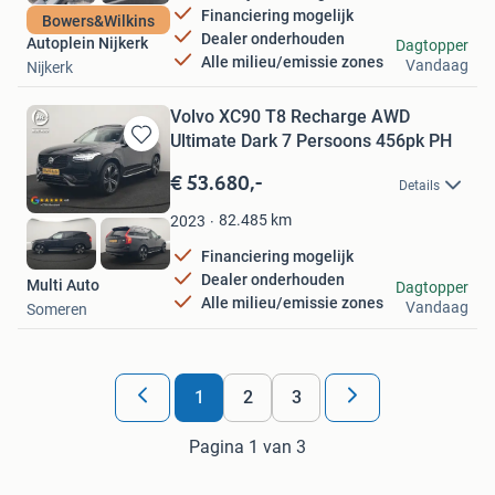
Financiering mogelijk
Bowers&Wilkins
Dealer onderhouden
Autoplein Nijkerk
Dagtopper
Alle milieu/emissie zones
Vandaag
Nijkerk
Volvo XC90 T8 Recharge AWD
Ultimate Dark 7 Persoons 456pk PH
Bewaren
in
€ 53.680,-
Details
Mijn
Favorieten
82.485
km
2023
Financiering mogelijk
Dealer onderhouden
Multi Auto
Dagtopper
Alle milieu/emissie zones
Vandaag
Someren
1
2
3
Pagina 1 van 3