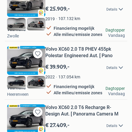
Bewaren
in
€ 25.909,-
Details
Mijn
Favorieten
107.132
km
2019
Financiering mogelijk
Vaartland
Dagtopper
Alle milieu/emissie zones
Vandaag
Zwolle
Volvo XC60 2.0 T8 PHEV 455pk
Polestar Engineered Aut. [ Pano
Bewaren
in
€ 39.909,-
Details
Mijn
Favorieten
137.054
km
2022
Financiering mogelijk
Vaartland
Dagtopper
Alle milieu/emissie zones
Vandaag
Heerenveen
Volvo XC60 2.0 T6 Recharge R-
Design Aut. [ Panorama Camera M
Bewaren
in
€ 27.409,-
Details
Mijn