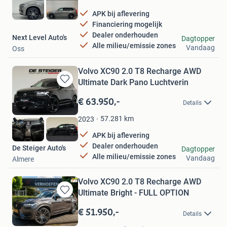
APK bij aflevering
Financiering mogelijk
Dealer onderhouden
Next Level Auto's
Dagtopper
Alle milieu/emissie zones
Vandaag
Oss
Volvo XC90 2.0 T8 Recharge AWD
Ultimate Dark Pano Luchtverin
Bewaren
in
€ 63.950,-
Details
Mijn
Favorieten
57.281
km
2023
APK bij aflevering
Dealer onderhouden
De Steiger Auto's
Dagtopper
Alle milieu/emissie zones
Vandaag
Almere
Volvo XC90 2.0 T8 Recharge AWD
Ultimate Bright - FULL OPTION
Bewaren
in
€ 51.950,-
Details
Mijn
Favorieten