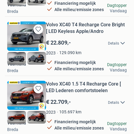
Financiering mogelijk
Vaartland
Dagtopper
Alle milieu/emissie zones
Vandaag
Breda
Volvo XC40 T4 Recharge Core Bright
[ LED Keyless Apple/Andro
Bewaren
in
€ 22.809,-
Details
Mijn
Favorieten
129.090
km
2023
Financiering mogelijk
Vaartland
Dagtopper
Alle milieu/emissie zones
Vandaag
Breda
Volvo XC40 1.5 T4 Recharge Core [
LED Lederen comfortstoelen
Bewaren
in
€ 22.709,-
Details
Mijn
Favorieten
105.697
km
2023
Financiering mogelijk
Vaartland
Dagtopper
Alle milieu/emissie zones
Vandaag
Breda