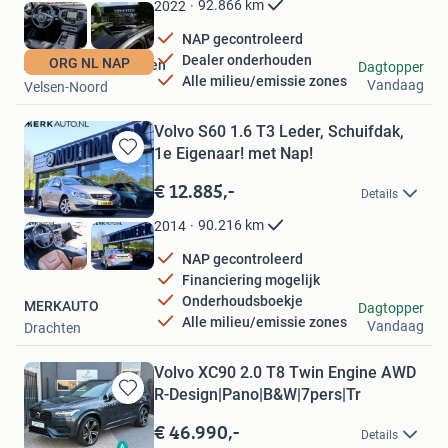
92.866
km
2022
NAP gecontroleerd
Dealer onderhouden
ORG NL NAP
Autobedrijf Verhoefen
Dagtopper
Alle milieu/emissie zones
Vandaag
Velsen-Noord
Volvo S60 1.6 T3 Leder, Schuifdak,
1e Eigenaar! met Nap!
Bewaren
in
€ 12.885,-
Details
Mijn
Favorieten
90.216
km
2014
NAP gecontroleerd
Financiering mogelijk
Onderhoudsboekje
MERKAUTO
Dagtopper
Alle milieu/emissie zones
Vandaag
Drachten
Volvo XC90 2.0 T8 Twin Engine AWD
R-Design|Pano|B&W|7pers|Tr
Bewaren
in
€ 46.990,-
Details
Mijn