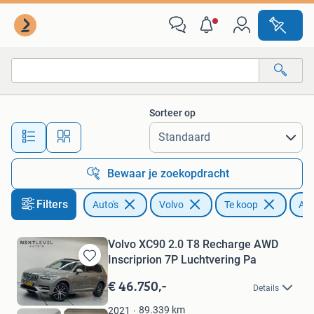
Volvo
Sorteer op
Alle afstanden…
Bewaar je zoekopdracht
Filters
Auto's
Volvo
Te koop
A
Volvo XC90 2.0 T8 Recharge AWD
Inscriprion 7P Luchtvering Pa
Bewaren
in
€ 46.750,-
Details
Mijn
Favorieten
89.339
km
2021