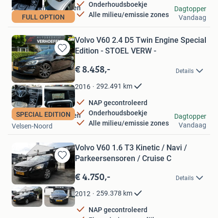
Onderhoudsboekje
Autobedrijf Verhoefen
Dagtopper
Alle milieu/emissie zones
FULL OPTION
Vandaag
Velsen-Noord
Volvo V60 2.4 D5 Twin Engine Special
Edition - STOEL VERW -
Bewaren
in
€ 8.458,-
Details
Mijn
Favorieten
292.491
km
2016
NAP gecontroleerd
Onderhoudsboekje
SPECIAL EDITION
Autobedrijf Verhoefen
Dagtopper
Alle milieu/emissie zones
Vandaag
Velsen-Noord
Volvo V60 1.6 T3 Kinetic / Navi /
Parkeersensoren / Cruise C
Bewaren
in
€ 4.750,-
Details
Mijn
Favorieten
259.378
km
2012
NAP gecontroleerd