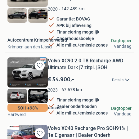
Mijn
Favorieten
142.489
km
2020
Garantie: BOVAG
APK bij aflevering
Financiering mogelijk
Onderhoudsboekje
Autocentrum Krimpenerwaard
Dagtopper
Alle milieu/emissie zones
Vandaag
Krimpen aan den IJssel
Volvo XC90 2.0 T8 Recharge AWD
Ultimate Dark |7 zitpl. |SOH
Bewaren
in
€ 54.900,-
Details
Mijn
Favorieten
67.678
km
2023
Financiering mogelijk
Dealer onderhouden
Automobielbedrijf Jaarsma
SOH +98%
Dagtopper
Alle milieu/emissie zones
Vandaag
Hartwerd
Volvo XC40 Recharge Pro SOH91% |
1e Eigenaar | Dealer Onderh