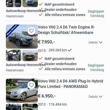
NAP gecontroleerd
Dealer onderhouden
Autoverkoop Heerenveen
Dagtopper
Alle milieu/emissie zones
Vandaag
Heerenveen
Volvo V60 2.4 D6 Twin Engine R-
Design Schuifdak/ Afneembare
Bewaren
in
€ 7.950,-
Details
Mijn
Favorieten
285.065
km
2015
NAP gecontroleerd
Dealer onderhouden
Autoverkoop Heerenveen
Dagtopper
Alle milieu/emissie zones
Vandaag
Heerenveen
Volvo V60 2.4 D6 AWD Plug-In Hybrid
Pure Limited - PANORAMAD
Bewaren
in
€ 6.950,-
Details
Mijn
Favorieten
176.494
km
2013