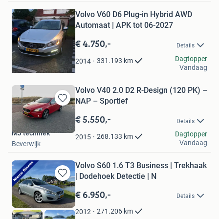
Bewaren
Volvo V60 D6 Plug-in Hybrid AWD
in
Mijn
Automaat | APK tot 06-2027
Favorieten
€ 4.750,-
Details
Rachid
Dagtopper
331.193
km
2014
Vandaag
Volendam
Volvo V40 2.0 D2 R-Design (120 PK) –
NAP – Sportief
Bewaren
in
€ 5.550,-
Details
Mijn
MJ techniek
Favorieten
Dagtopper
268.133
km
2015
Vandaag
Beverwijk
Volvo S60 1.6 T3 Business | Trekhaak
| Dodehoek Detectie | N
Bewaren
in
€ 6.950,-
Details
Mijn
Favorieten
271.206
km
2012