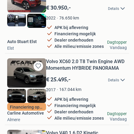
Bewaren
in
€ 30.950,-
Details
Mijn
Favorieten
76.650
km
2022
APK bij aflevering
Financiering mogelijk
Dealer onderhouden
Auto Stuart Elst
Dagtopper
Alle milieu/emissie zones
Vandaag
Elst
Volvo XC60 2.0 T8 Twin Engine AWD
Momentum HYBRIDE PANORAMA
Bewaren
in
€ 25.495,-
Details
Mijn
Favorieten
167.044
km
2017
APK bij aflevering
Financiering mogelijk
Financiering optie
Dealer onderhouden
Carline Automotive
Dagtopper
Alle milieu/emissie zones
Vandaag
Almere
Volvo V40 1.6 D2 Kinetic