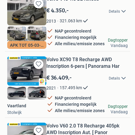
€ 4.350,-
Bewaren
Details
in
Mijn
321.063
km
2013
Favorieten
NAP gecontroleerd
Financiering mogelijk
Autohandel Honing
Dagtopper
Alle milieu/emissie zones
APK TOT 05-03-2027
Vandaag
Amersfoort
Volvo XC90 T8 Recharge AWD
Inscription 6-pers [ Panorama Har
Bewaren
in
€ 36.409,-
Details
Mijn
Favorieten
157.495
km
2021
NAP gecontroleerd
Financiering mogelijk
Vaartland
Dagtopper
Alle milieu/emissie zones
Vandaag
Stolwijk
Volvo V60 2.0 T8 Recharge 405pk
AWD Inscription Aut. [ Panor