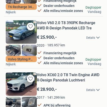
Financiering mogelijk
Dealer onderhouden
Autoplein Nijkerk
T6 Recharge 340PK
Dagtopper
Alle milieu/emissie zones
Vandaag
Nijkerk
Volvo V60 2.0 T8 390PK Recharge
AWD R-Design Panodak LED Tre
Bewaren
in
€ 25.900,-
Details
Mijn
Favorieten
185.957
km
2020
Financiering mogelijk
Dealer onderhouden
Autoplein Nijkerk
Volvo Styling PACK
Dagtopper
Alle milieu/emissie zones
Vandaag
Nijkerk
Volvo XC60 2.0 T8 Twin Engine AWD
R-Design Panodak Luchtveri
Bewaren
in
€ 28.900,-
Details
Mijn
Favorieten
141.299
km
2017
APK bij aflevering