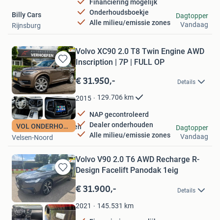
Financiering mogelijk
Onderhoudsboekje
Billy Cars
Dagtopper
Alle milieu/emissie zones
Vandaag
Rijnsburg
Volvo XC90 2.0 T8 Twin Engine AWD
Inscription | 7P | FULL OP
Bewaren
in
€ 31.950,-
Details
Mijn
Favorieten
129.706
km
2015
NAP gecontroleerd
Dealer onderhouden
VOL ONDERHOUD -NAP
Autobedrijf Verhoefen
Dagtopper
Alle milieu/emissie zones
Vandaag
Velsen-Noord
Volvo V90 2.0 T6 AWD Recharge R-
Design Facelift Panodak 1eig
Bewaren
in
€ 31.900,-
Details
Mijn
Favorieten
145.531
km
2021