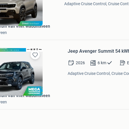
Mijn
Adaptive Cruise Control, Cruise Cont
Favorieten
rum Van Vliet Waddinxveen
veen
Jeep Avenger Summit 54 kWh |
Bewaren
2026
6
km
E
in
Mijn
Adaptive Cruise Control, Cruise Co
Favorieten
rum Van Vliet Waddinxveen
veen