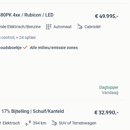
€ 49.995,-
380PK 4xe / Rubicon / LED
ride Elektrisch/Benzine
Automaat
Cabriolet
 control, + 24 opties
oudsboekje
Alle milieu/emissie zones
Dagtopper
Vandaag
€ 32.990,-
7% Bijtelling | Schuif/Kanteld
Elektrisch
394 km
SUV of Terreinwagen