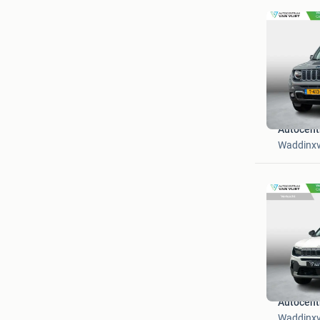
Autocent
Waddinx
Autocent
Waddinx