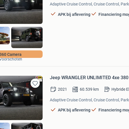
Mijn
Adaptive Cruise Control, Cruise Control, Par
Favorieten
APK bij aflevering
Financiering mog
EAF Auto's
360 Camera
Voorschoten
Jeep WRANGLER UNLIMITED 4xe 380 
Bewaren
2021
60.539
km
Hybride E
in
Mijn
Adaptive Cruise Control, Cruise Control, Par
Favorieten
APK bij aflevering
Financiering mog