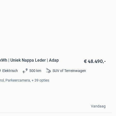
€ 48.490,-
 kWh | Uniek Nappa Leder | Adap
Elektrisch
500 km
SUV of Terreinwagen
rol, Parkeercamera, + 39 opties
Vandaag