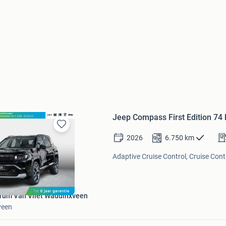
Jeep Compass First Edition 74
Bewaren
2026
6.750
km
in
Mijn
Adaptive Cruise Control, Cruise Cont
Favorieten
rum Van Vliet Waddinxveen
veen