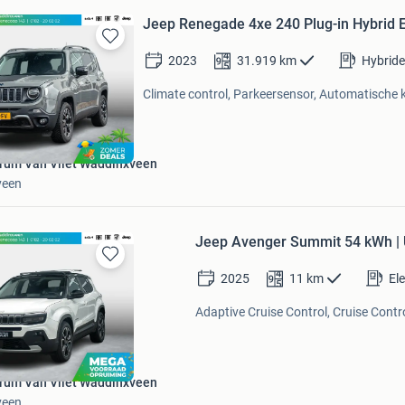
Jeep Renegade 4xe 240 Plug-in Hybrid E
Bewaren
2023
31.919
km
Hybride
in
Mijn
Climate control, Parkeersensor, Automatische k
Favorieten
rum Van Vliet Waddinxveen
veen
Jeep Avenger Summit 54 kWh | U
Bewaren
2025
11
km
Ele
in
Mijn
Adaptive Cruise Control, Cruise Contr
Favorieten
rum Van Vliet Waddinxveen
veen