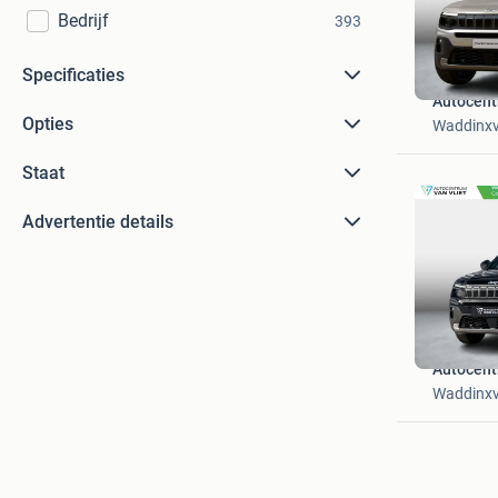
Bedrijf
393
Specificaties
Autocent
Opties
Waddinx
Staat
Advertentie details
Autocent
Waddinx