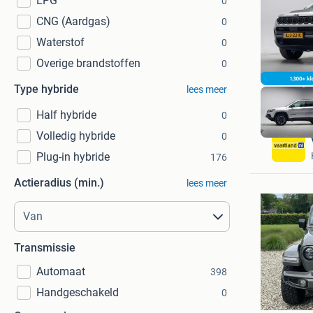
LPG
0
CNG (Aardgas)
0
Waterstof
0
Overige brandstoffen
0
Type hybride
lees meer
Half hybride
0
Volledig hybride
0
Plug-in hybride
176
Actieradius (min.)
lees meer
Transmissie
Automaat
398
Ferry
Handgeschakeld
0
Rotterd