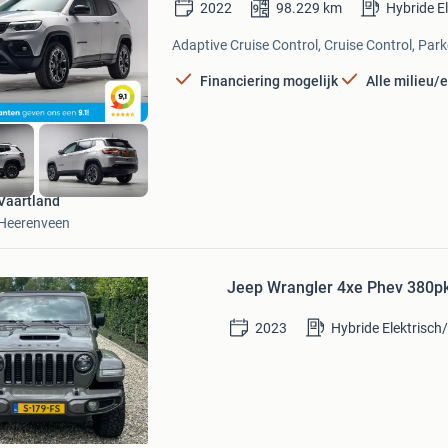
2022
98.229
km
Hybride E
in
Mijn
Adaptive Cruise Control, Cruise Control, Par
Favorieten
Financiering mogelijk
Alle milieu/
Vaartland
Heerenveen
Bewaren
in
Jeep Wrangler 4xe Phev 380pk
Mijn
Favorieten
2023
Hybride Elektrisch
am