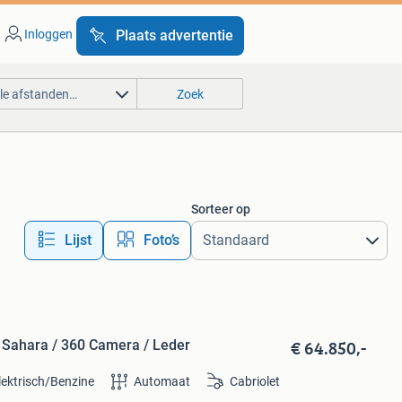
Inloggen
Plaats advertentie
lle afstanden…
Zoek
Sorteer op
Lijst
Foto’s
€ 64.850,-
ahara / 360 Camera / Leder
lektrisch/Benzine
Automaat
Cabriolet