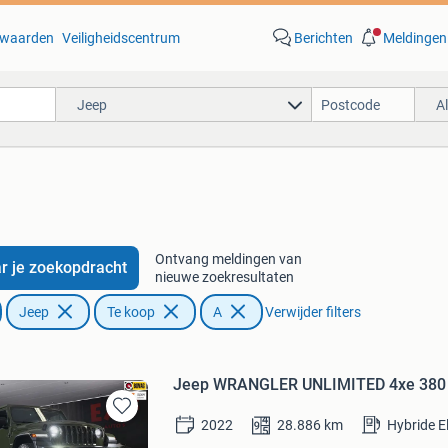
waarden
Veiligheidscentrum
Berichten
Meldingen
Jeep
A
Ontvang meldingen van
r je zoekopdracht
nieuwe zoekresultaten
Jeep
Te koop
A
Verwijder filters
Jeep WRANGLER UNLIMITED 4xe 380 S
Bewaren
2022
28.886
km
Hybride E
in