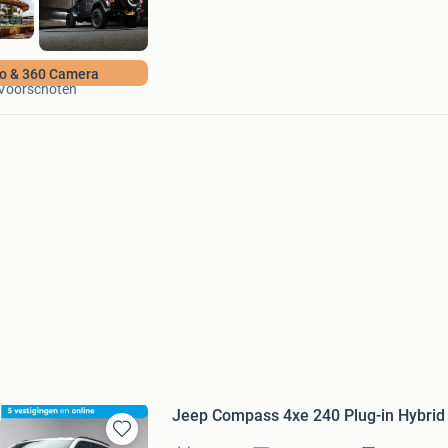
EAF Auto's
o & 360 Camera
Voorschoten
Jeep Compass 4xe 240 Plug-in Hybrid E
Bewaren