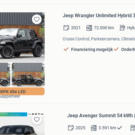
Jeep Wrangler Unlimited Hybrid 
Bewaren
2021
72.000
km
Hyb
in
Mijn
Cruise Control, Parkeercamera, Climate
Favorieten
Financiering mogelijk
Onderh
Stadhuis Auto's
80PK 4Xe LED
Sappemeer
Jeep Avenger Summit 54 kWh | 1
Bewaren
2025
3.591
km
in