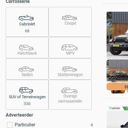
Carrosserie
Coupé
Cabriolet
68
Hatchback
MPV
Sedan
Stationwagon
3
Overige
SUV of Terreinwagen
carrosserieën
330
Adverteerder
Particulier
4