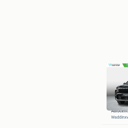
Autocent
Waddinx