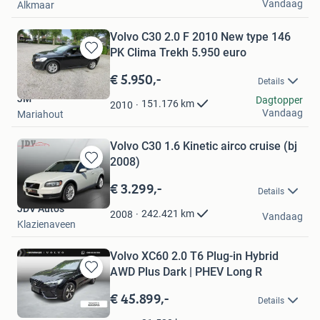
Vandaag
Alkmaar
Volvo C30 2.0 F 2010 New type 146
PK Clima Trekh 5.950 euro
Bewaren
in
€ 5.950,-
Details
Mijn
JM
Favorieten
Dagtopper
151.176
km
2010
Vandaag
Mariahout
Volvo C30 1.6 Kinetic airco cruise (bj
2008)
Bewaren
in
€ 3.299,-
Details
Mijn
JDV Auto's
Favorieten
242.421
km
2008
Vandaag
Klazienaveen
Volvo XC60 2.0 T6 Plug-in Hybrid
AWD Plus Dark | PHEV Long R
Bewaren
in
€ 45.899,-
Details
Mijn
Favorieten