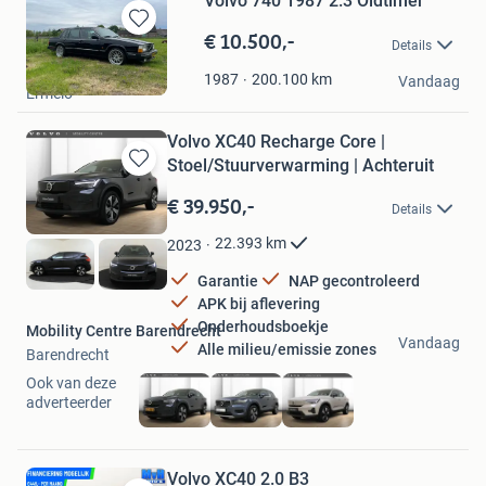
Volvo 740 1987 2.3 Oldtimer
€ 10.500,-
Bewaren
Details
in
Veluwe Trading
Mijn
200.100
km
1987
Vandaag
Ermelo
Favorieten
Volvo XC40 Recharge Core |
Stoel/Stuurverwarming | Achteruit
Bewaren
in
€ 39.950,-
Details
Mijn
Favorieten
22.393
km
2023
Garantie
NAP gecontroleerd
APK bij aflevering
Onderhoudsboekje
Mobility Centre Barendrecht
Vandaag
Alle milieu/emissie zones
Barendrecht
Ook van deze
adverteerder
Volvo XC40 2.0 B3