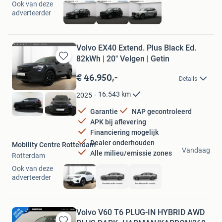
Ook van deze
adverteerder
Volvo EX40 Extend. Plus Black Ed.
82kWh | 20" Velgen | Getin
Bewaren
in
€ 46.950,-
Details
Mijn
Favorieten
16.543
km
2025
Garantie
NAP gecontroleerd
APK bij aflevering
Financiering mogelijk
Dealer onderhouden
Mobility Centre Rotterdam
Vandaag
Alle milieu/emissie zones
Rotterdam
Ook van deze
adverteerder
Volvo V60 T6 PLUG-IN HYBRID AWD