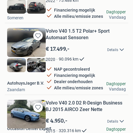
75.488
km
2022
Financiering mogelijk
Multi Auto
Dagtopper
Alle milieu/emissie zones
Vandaag
Someren
Volvo V40 1.5 T2 Polar+ Sport
Automaat Sensoren
Bewaren
in
€ 17.499,-
Details
Mijn
Favorieten
90.096
km
2020
NAP gecontroleerd
Financiering mogelijk
Dealer onderhouden
AutohuysJager B.V.
Dagtopper
Alle milieu/emissie zones
Vandaag
Zaandam
Volvo V40 2.0 D2 R-Design Business
BJ 2015 AIRCO Zeer Nette
Bewaren
in
€ 4.950,-
Details
Mijn
Occasion Center Expert
Favorieten
Dagtopper
320.316
km
2015