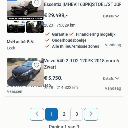
Essential|MHEV|163PK|STOEL/STUUR.
Bewaren
in
€ 29.499,-
Details
Mijn
Favorieten
75.029
km
2023
Garantie
Financiering mogelijk
Onderhoudsboekje
MvH auto's B.V.
Vandaag
Alle milieu/emissie zones
Leek
Volvo V40 2.0 D2 120PK 2018 euro 6.
Zwart
Bewaren
in
€ 5.750,-
Details
Mijn
Jvz automotive vaassen
Favorieten
214.822
km
2018
Vandaag
Vaassen
1
2
3
Pagina 1 van 3