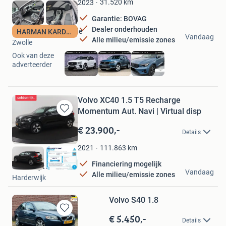
31.520
km
2023
Garantie: BOVAG
Dealer onderhouden
Nieuwenhuijse Zwolle
HARMAN KARDON
Vandaag
Alle milieu/emissie zones
Zwolle
Ook van deze
adverteerder
Volvo XC40 1.5 T5 Recharge
Momentum Aut. Navi | Virtual disp
Bewaren
in
€ 23.900,-
Details
Mijn
Favorieten
111.863
km
2021
Financiering mogelijk
Seldenrijk B.V.
Vandaag
Alle milieu/emissie zones
Harderwijk
Volvo S40 1.8
€ 5.450,-
Bewaren
Details