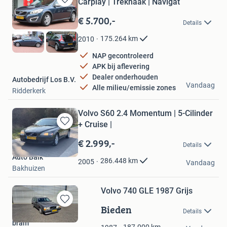
Carplay | Trekhaak | Navigat
Bewaren
in
€ 5.700,-
Details
Mijn
Favorieten
175.264
km
2010
NAP gecontroleerd
APK bij aflevering
Dealer onderhouden
Autobedrijf Los B.V.
Vandaag
Alle milieu/emissie zones
Ridderkerk
Volvo S60 2.4 Momentum | 5-Cilinder
+ Cruise |
Bewaren
in
€ 2.999,-
Details
Mijn
Auto Balk
Favorieten
286.448
km
2005
Vandaag
Bakhuizen
Volvo 740 GLE 1987 Grijs
Bieden
Bewaren
Details
in
bram
Mijn