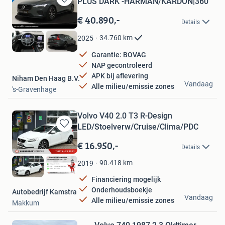
PLUS DARK -HARMAN/KARDON|360
Bewaren
in
€ 40.890,-
Details
Mijn
Favorieten
34.760
km
2025
Garantie: BOVAG
NAP gecontroleerd
APK bij aflevering
Niham Den Haag B.V.
Vandaag
Alle milieu/emissie zones
's-Gravenhage
Volvo V40 2.0 T3 R-Design
LED/Stoelverw/Cruise/Clima/PDC
Bewaren
in
€ 16.950,-
Details
Mijn
Favorieten
90.418
km
2019
Financiering mogelijk
Onderhoudsboekje
Autobedrijf Kamstra
Vandaag
Alle milieu/emissie zones
Makkum