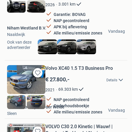
Favorieten
3.001
km
2026
Garantie: BOVAG
NAP gecontroleerd
APK bij aflevering
Niham Westland B.V.
Vandaag
Alle milieu/emissie zones
Naaldwijk
Ook van deze
adverteerder
Volvo XC40 1.5 T3 Business Pro
€ 27.800,-
Bewaren
Details
in
Mijn
69.303
km
2021
Favorieten
NAP gecontroleerd
Onderhoudsboekje
VOF Autobedrijf van der Weide
Vandaag
Alle milieu/emissie zones
Sleen
VOLVO C30 2.0 Kinetic | Wauw! |