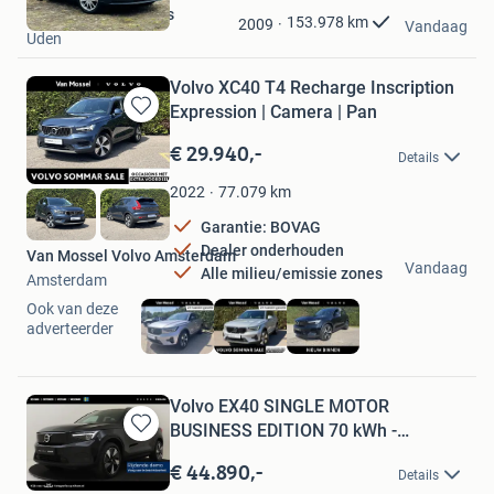
in
Landhorst Occasions
Mijn
153.978
km
2009
Vandaag
Uden
Favorieten
Volvo XC40 T4 Recharge Inscription
Expression | Camera | Pan
Bewaren
in
€ 29.940,-
Details
Mijn
Favorieten
77.079
km
2022
Garantie: BOVAG
Dealer onderhouden
Van Mossel Volvo Amsterdam
Vandaag
Alle milieu/emissie zones
Amsterdam
Ook van deze
adverteerder
Volvo EX40 SINGLE MOTOR
BUSINESS EDITION 70 kWh -
Bewaren
HARMAN/KARD
in
€ 44.890,-
Details
Mijn