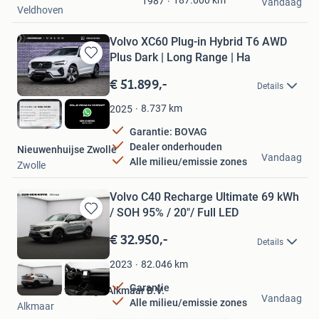
187.000
km
1987
Vandaag
Veldhoven
Favorieten
Volvo XC60 Plug-in Hybrid T6 AWD
Plus Dark | Long Range | Ha
Bewaren
in
€ 51.899,-
Details
Mijn
Favorieten
8.737
km
2025
Garantie: BOVAG
Dealer onderhouden
Nieuwenhuijse Zwolle
Vandaag
Alle milieu/emissie zones
Zwolle
Volvo C40 Recharge Ultimate 69 kWh
/ SOH 95% / 20"/ Full LED
Bewaren
in
€ 32.950,-
Details
Mijn
Favorieten
82.046
km
2023
Garantie
Volvo Ton van Kuyk Alkmaar B.V.
Vandaag
Alle milieu/emissie zones
Alkmaar