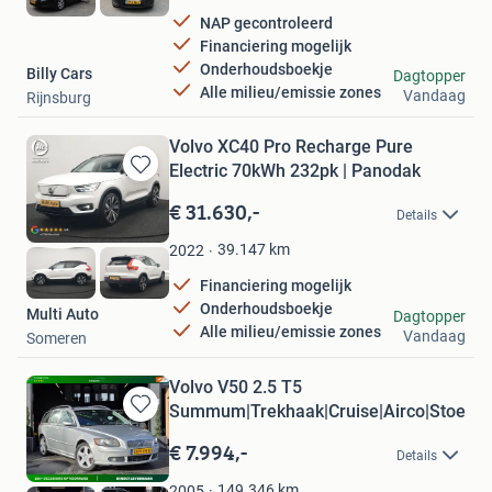
NAP gecontroleerd
Financiering mogelijk
Onderhoudsboekje
Billy Cars
Dagtopper
Alle milieu/emissie zones
Vandaag
Rijnsburg
Volvo XC40 Pro Recharge Pure
Electric 70kWh 232pk | Panodak
Bewaren
in
€ 31.630,-
Details
Mijn
Favorieten
39.147
km
2022
Financiering mogelijk
Onderhoudsboekje
Multi Auto
Dagtopper
Alle milieu/emissie zones
Vandaag
Someren
Volvo V50 2.5 T5
Summum|Trekhaak|Cruise|Airco|Stoelve
Bewaren
in
€ 7.994,-
Details
Mijn
Favorieten
149.346
km
2005