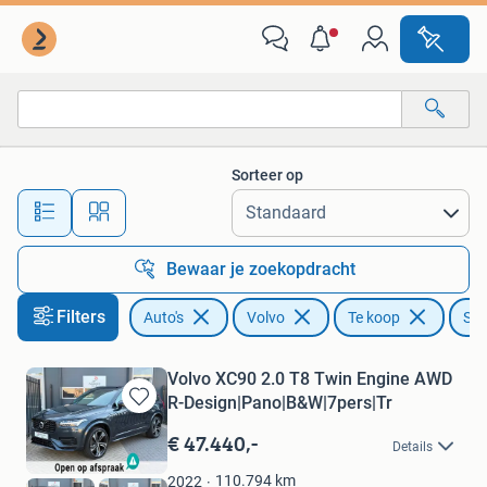
Volvo
Sorteer op
Alle afstanden…
Bewaar je zoekopdracht
Filters
Auto's
Volvo
Te koop
Sto
Volvo XC90 2.0 T8 Twin Engine AWD
R-Design|Pano|B&W|7pers|Tr
Bewaren
in
€ 47.440,-
Details
Mijn
Favorieten
110.794
km
2022