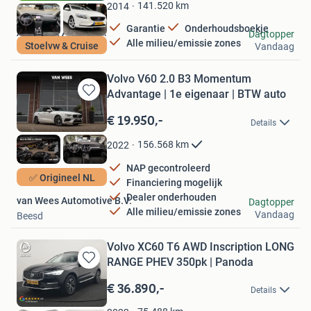
Favorieten
141.520
km
2014
Garantie
Onderhoudsboekje
Adequaat Auto's B.V.
Dagtopper
Alle milieu/emissie zones
Stoelvw & Cruise
Vandaag
Ter Aar
Volvo V60 2.0 B3 Momentum
Advantage | 1e eigenaar | BTW auto
Bewaren
in
€ 19.950,-
Details
Mijn
Favorieten
156.568
km
2022
NAP gecontroleerd
✅ Origineel NL
Financiering mogelijk
Dealer onderhouden
van Wees Automotive B.V.
Dagtopper
Alle milieu/emissie zones
Vandaag
Beesd
Volvo XC60 T6 AWD Inscription LONG
RANGE PHEV 350pk | Panoda
Bewaren
in
€ 36.890,-
Details
Mijn
Favorieten