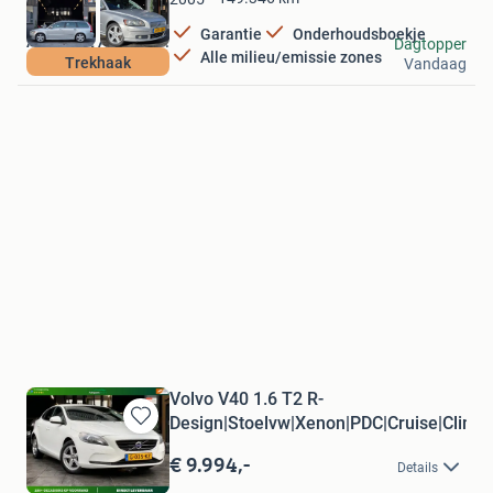
Garantie
Onderhoudsboekje
Adequaat Auto's B.V.
Dagtopper
Alle milieu/emissie zones
Trekhaak
Vandaag
Ter Aar
Volvo V40 1.6 T2 R-
Design|Stoelvw|Xenon|PDC|Cruise|Clima
Bewaren
in
€ 9.994,-
Details
Mijn