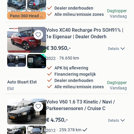
Dealer onderhouden
Autobedrijf S.A.E.
Dagtopper
Alle milieu/emissie zones
Pano 360 Head up
Vandaag
Dordrecht
Volvo XC40 Recharge Pro SOH91% |
1e Eigenaar | Dealer Onderh
Bewaren
in
€ 30.950,-
Details
Mijn
Favorieten
76.650
km
2022
APK bij aflevering
Financiering mogelijk
Dealer onderhouden
Auto Stuart Elst
Dagtopper
Alle milieu/emissie zones
Vandaag
Elst
Volvo V60 1.6 T3 Kinetic / Navi /
Parkeersensoren / Cruise C
Bewaren
in
€ 4.750,-
Details
Mijn
Favorieten
259.378
km
2012