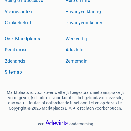
Veilig en Succesvol
Help en Info
Voorwaarden
Privacyverklaring
Cookiebeleid
Privacyvoorkeuren
Over Marktplaats
Werken bij
Perskamer
Adevinta
2dehands
2ememain
Sitemap
Marktplaats is, voor zover wettelijk toegestaan, niet aansprakelijk
voor (gevolg)schade die voortkomt uit het gebruik van deze site,
dan wel uit fouten of ontbrekende functionaliteiten op deze site.
Copyright © 2026 Marktplaats B.V. Alle rechten voorbehouden.
een
onderneming