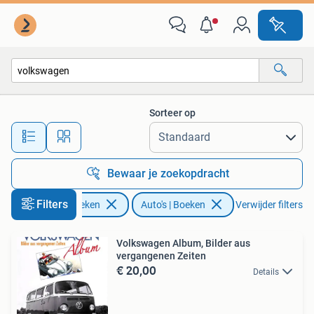
Auto's | Boeken
Sorteer op
Alle afstanden…
Bewaar je zoekopdracht
Filters
Boeken
Auto's | Boeken
Verwijder filters
Volkswagen Album, Bilder aus
vergangenen Zeiten
€ 20,00
Details