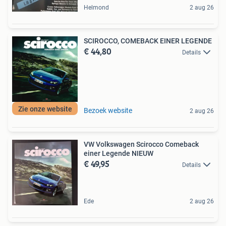
Helmond
2 aug 26
SCIROCCO, COMEBACK EINER LEGENDE
€ 44,80
Details
Zie onze website
Bezoek website
2 aug 26
VW Volkswagen Scirocco Comeback
einer Legende NIEUW
€ 49,95
Details
Ede
2 aug 26