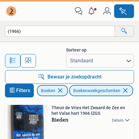
Boekenweekgeschenken
Sorteer op
Alle afstanden…
Bewaar je zoekopdracht
Filters
Boeken
Boekenweekgeschenken
Ver
Theun de Vries Het Zwaard de Zee en
het Valse hart 1966 IZGS
Bieden
Details