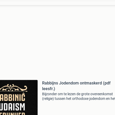
Rabbijns Jodendom ontmaskerd (pdf
leesfr.)
Bijzonder om te lezen de grote overeenkomst
(religie) tussen het orthodoxe jodendom en he
katholieke (messiaanse) christendom. ( Zij he
een schijn van godsvrucht, maar hebben de k
ervan verl