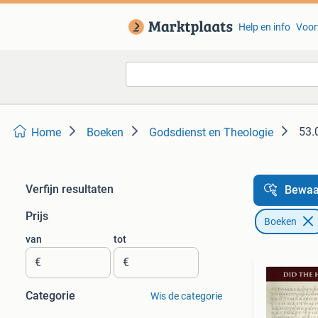
Help en info
Voor
53.
Home
Boeken
Godsdienst en Theologie
Verfijn resultaten
Bewaa
Prijs
Boeken
van
tot
€
€
Categorie
Wis de categorie