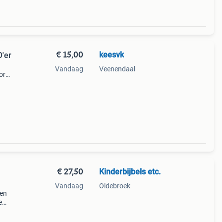
€ 15,00
keesvk
O'er
Vandaag
Veenendaal
or
at, zo
ngen
€ 27,50
Kinderbijbels etc.
Vandaag
Oldebroek
den
e
Deel 1
 28