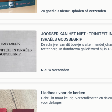
Zo goed als nieuw
Ophalen of Verzenden
JOODSER KAN HET NIET : TRINITEIT IN
ISRAËLS GODSBEGRIP
De schrijver van dit boekje is alter mendel joh
rottenberg. In dombrowa galicië werd hij in 1
geboren als zoon van rabbijn izak rottenberg 
debora werker. Kort voor de 2de wo heeft hij di
Nieuw
Verzenden
Liedboek voor de kerken
Gebruikt maar keurig. Verzendkosten en risico 
voor de koper