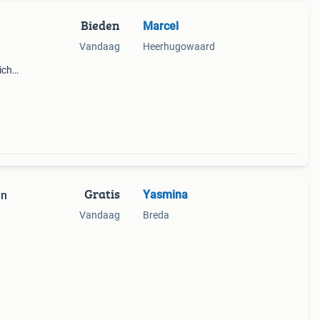
Bieden
Marcel
Vandaag
Heerhugowaard
icha,
door
ende
Gratis
Yasmina
en
Vandaag
Breda
n zij
;)