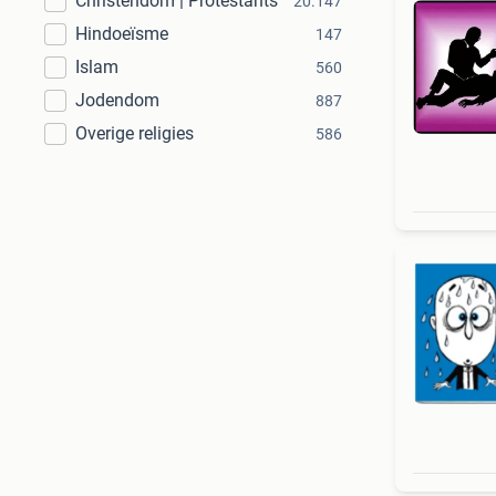
Christendom | Protestants
20.147
Hindoeïsme
147
Islam
560
Jodendom
887
Overige religies
586