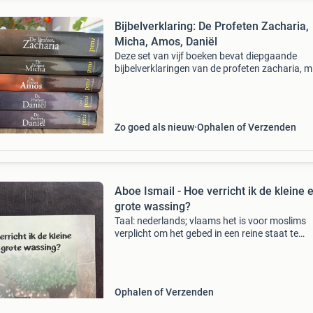
Bijbelverklaring: De Profeten Zacharia,
Micha, Amos, Daniël
Deze set van vijf boeken bevat diepgaande
bijbelverklaringen van de profeten zacharia, m
amos en daniël (deel 1 en deel 2). Uitgegeven 
pmi ede/veenendaal. De boeken zijn in uitstek
staat
Zo goed als nieuw
Ophalen of Verzenden
Aboe Ismail - Hoe verricht ik de kleine 
grote wassing?
Taal: nederlands; vlaams het is voor moslims
verplicht om het gebed in een reine staat te
verrichten. Om rein te zijn voor het gebed diene
de kleine wassing (&#39;al-woedoe&#39;&#39
Ophalen of Verzenden