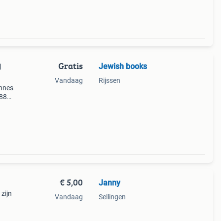
Gratis
Jewish books
Vandaag
Rijssen
annes
888
en
t b
€ 5,00
Janny
zijn
Vandaag
Sellingen