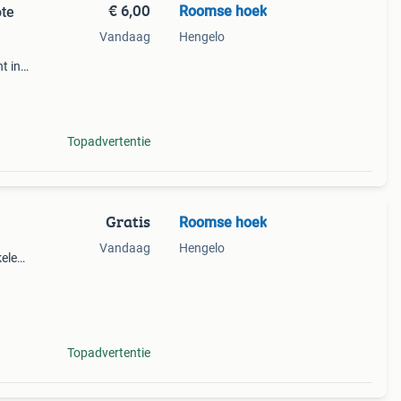
€ 6,00
Roomse hoek
ote
Vandaag
Hengelo
t in
t wit
. Ook
Topadvertentie
Gratis
Roomse hoek
Vandaag
Hengelo
kele
99 1
Topadvertentie