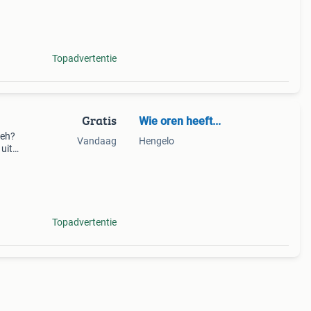
wordt
Topadvertentie
Gratis
Wie oren heeft...
weh?
Vandaag
Hengelo
uit
h en
Topadvertentie