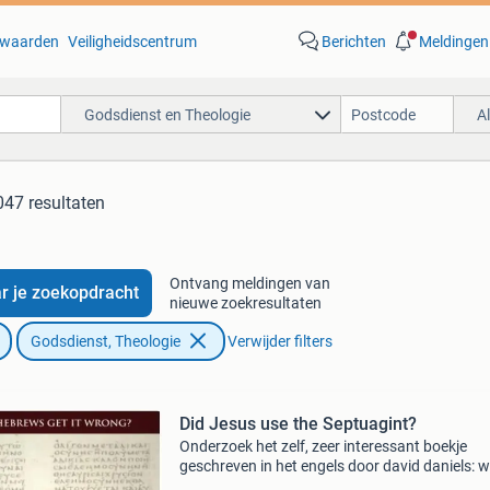
waarden
Veiligheidscentrum
Berichten
Meldingen
Godsdienst en Theologie
A
047 resultaten
Ontvang meldingen van
r je zoekopdracht
nieuwe zoekresultaten
Godsdienst, Theologie
Verwijder filters
Did Jesus use the Septuagint?
Onderzoek het zelf, zeer interessant boekje
geschreven in het engels door david daniels: w
de herkomst van de septuaginta. Helaas gelo