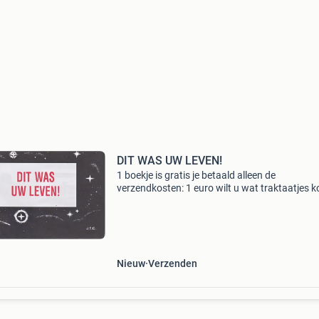
DIT WAS UW LEVEN!
1 boekje is gratis je betaald alleen de
verzendkosten: 1 euro wilt u wat traktaatjes 
of wilt u verdere info, stuur een mailtje naar:
markus4vers9@gmail.com boekje van klein
formaat 12,5 x 7 cm i
Nieuw
Verzenden