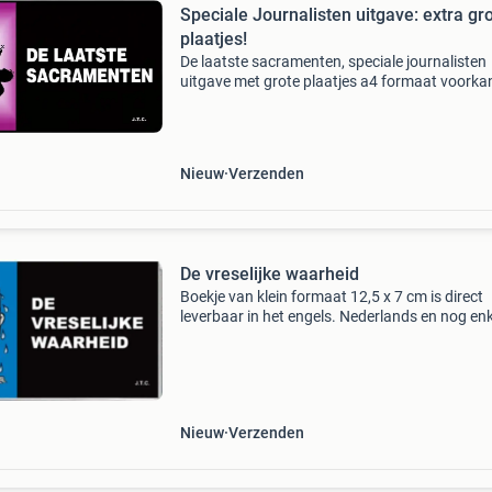
Speciale Journalisten uitgave: extra gr
plaatjes!
De laatste sacramenten, speciale journalisten
uitgave met grote plaatjes a4 formaat voorkan
kleur, nu voor 6 euro inclusief verzenden. Zwar
uitgave a5 boekje kost 1 euro incl. Verzenden
Nieuw
Verzenden
De vreselijke waarheid
Boekje van klein formaat 12,5 x 7 cm is direct
leverbaar in het engels. Nederlands en nog en
andere talen op bestelling. Zie website:
https:www.chick.com/products/tract?stk=56
boekje (engelsta
Nieuw
Verzenden