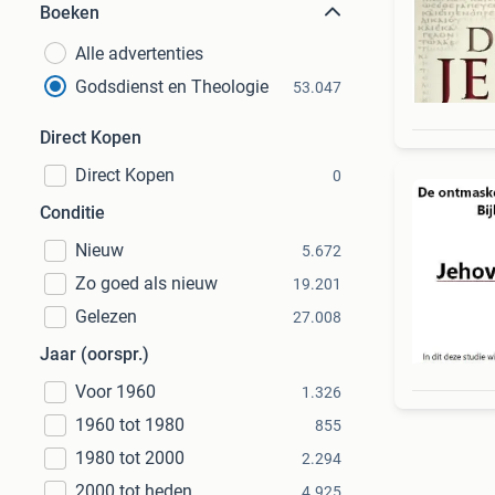
Boeken
Alle advertenties
Godsdienst en Theologie
53.047
Direct Kopen
Direct Kopen
0
Conditie
Nieuw
5.672
Zo goed als nieuw
19.201
Gelezen
27.008
Jaar (oorspr.)
Voor 1960
1.326
1960 tot 1980
855
1980 tot 2000
2.294
2000 tot heden
4.925