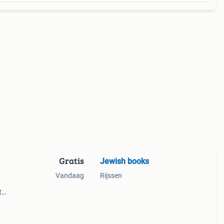
Gratis
Jewish books
Vandaag
Rijssen
t
bben
racht