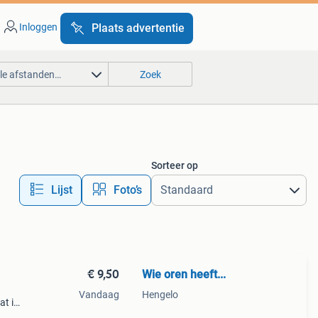
Inloggen
Plaats advertentie
lle afstanden…
Zoek
Sorteer op
Lijst
Foto’s
€ 9,50
Wie oren heeft...
Vandaag
Hengelo
at is
ven