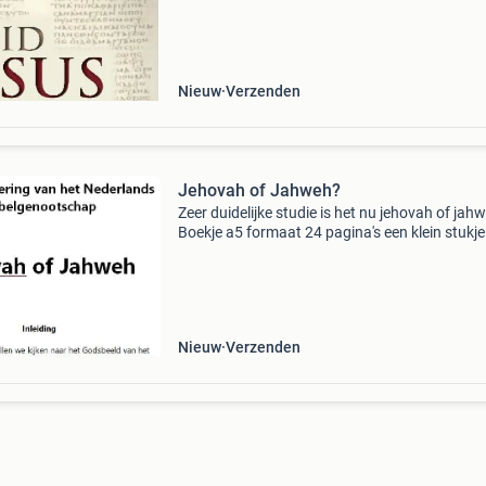
de meeste theologiestudenten alles wat hun 
voorgeka
Nieuw
Verzenden
Jehovah of Jahweh?
Zeer duidelijke studie is het nu jehovah of jah
Boekje a5 formaat 24 pagina's een klein stukje 
het boekje: de omslag van jehovah naar jahwe
toch vindt er dan ergens een omslag plaats,
Nieuw
Verzenden