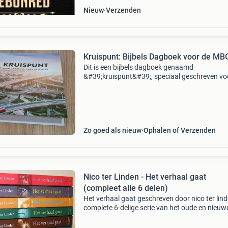
Nieuw
Verzenden
Kruispunt: Bijbels Dagboek voor de MB
Dit is een bijbels dagboek genaamd
&#39;kruispunt&#39;, speciaal geschreven vo
mbo-studenten. Het boek is in uitstekende sta
goed als nieuw, en biedt dagelijkse overdenki
en inspir
Zo goed als nieuw
Ophalen of Verzenden
Nico ter Linden - Het verhaal gaat
(compleet alle 6 delen)
Het verhaal gaat geschreven door nico ter lin
complete 6-delige serie van het oude en nieuw
testament uitgegeven door uitgeverij balans. 
- 312 bladzijden deel 2 - 309 bladzijden deel 3 -