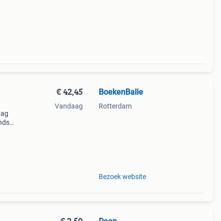
€ 42,45
BoekenBalie
Vandaag
Rotterdam
aag
nds
n we
Bezoek website
€ 2,50