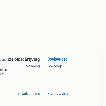
Zie omschrijving
Boekoe-oso
Vandaag
Lewedorp
oeken
ste
meer
inke
Topadvertentie
Bezoek website