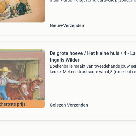
muur / druk 1 uitgever: la caravelle bijzonderh
2002, gebonden boek met harde kaft - nog
nieuwstaat wianboek echt duizenden boeken 
goede k
Nieuw
Verzenden
De grote hoeve / Het kleine huis / 4 - L
Ingalls Wilder
Boekenbalie maakt van tweedehands jouw ee
keuze. Met een trustscore van 4,8 (excellent) 
dagen retour garantie maken we dat iedere d
waar. Bestel direct op onze website! Titel: de g
hoe
cherpste prijs
Gelezen
Verzenden