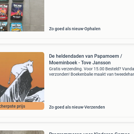
uit.
Zo goed als nieuw
Ophalen
De heldendaden van Papamoem /
Moeminboek - Tove Jansson
Gratis verzending. Voor 15.00 Besteld? Vand
verzonden! Boekenbalie maakt van tweedeha
jouw eerste keuze. Met een trustscore van 4,8
(excellent) en 30 dagen retour garantie make
dat iedere da
cherpste prijs
Zo goed als nieuw
Verzenden