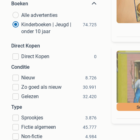
Boeken
Alle advertenties
Kinderboeken | Jeugd |
74.725
onder 10 jaar
Direct Kopen
Direct Kopen
0
Conditie
Nieuw
8.726
Zo goed als nieuw
30.991
Gelezen
32.420
Type
S
Sprookjes
3.876
Fictie algemeen
45.777
Non-fictie
4.984