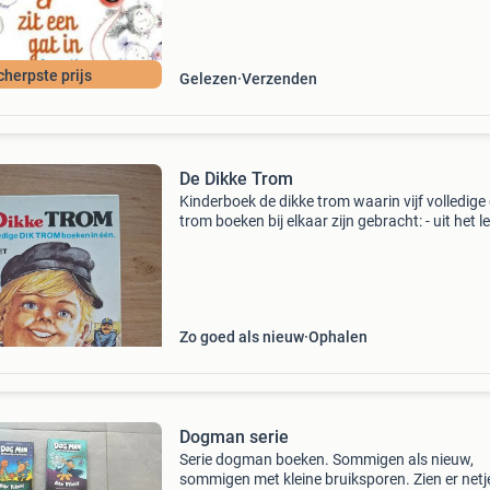
dat iedere da
cherpste prijs
Gelezen
Verzenden
De Dikke Trom
Kinderboek de dikke trom waarin vijf volledige 
trom boeken bij elkaar zijn gebracht: - uit het l
van dik trom - toen dik trom een jongen was - 
avonturen van dik trom - dik trom en zijn dorg
Zo goed als nieuw
Ophalen
Dogman serie
Serie dogman boeken. Sommigen als nieuw,
sommigen met kleine bruiksporen. Zien er netj