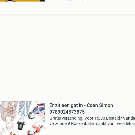
Er zit een gat in - Coen Simon
9789024573875
Gratis verzending. Voor 15.00 Besteld? Vand
verzonden! Boekenbalie maakt van tweedeha
jouw eerste keuze. Met een trustscore van 4,8
(excellent) en 30 dagen retour garantie make