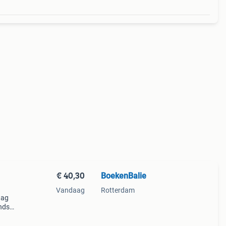
€ 40,30
BoekenBalie
Vandaag
Rotterdam
aag
nds
n we