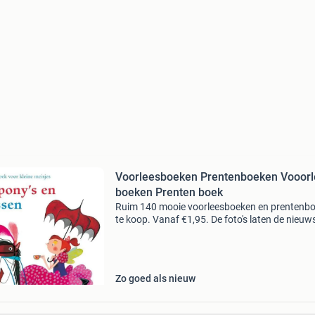
Voorleesboeken Prentenboeken Vooorlees
boeken Prenten boek
Ruim 140 mooie voorleesboeken en prentenb
te koop. Vanaf €1,95. De foto's laten de nieuw
aanwinsten zien. In de webwinkel staan veel 
boeken. Boekoe-oso is de goedkoopste webw
Zo goed als nieuw