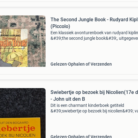
The Second Jungle Book - Rudyard Kipl
(Piccolo)
Een klassiek avonturenboek van rudyard kiplin
&#39;the second jungle book&#39;, uitgegeve
door piccolo. Dit exemplaar is gebaseerd op d
disney tekenfilm en bevat de magische wereld
Gelezen
Ophalen of Verzenden
Swiebertje op bezoek bij Nicolien(17e d
- John uit den B
Dit is een charmant kinderboek getiteld
&#39;swiebertje op bezoek bij nicolien&#39; v
john uit den bogaard, uitgegeven door kluitm
alkmaar. Het boek is in gelezen staat, maar n
steeds ee
Gelezen
Ophalen of Verzenden