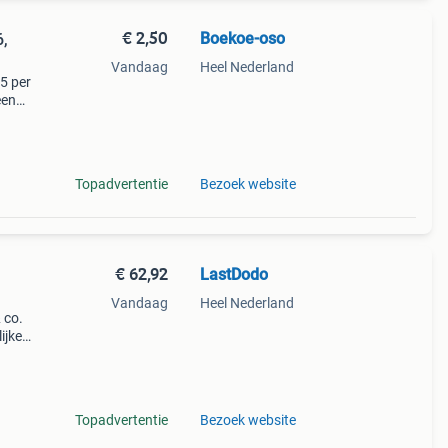
€ 2,50
Boekoe-oso
6,
Vandaag
Heel Nederland
5 per
een
. De
Topadvertentie
Bezoek website
€ 62,92
LastDodo
Vandaag
Heel Nederland
 co.
ijke
:
k
Topadvertentie
Bezoek website