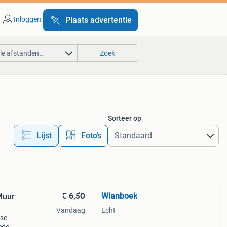
Inloggen
Plaats advertentie
lle afstanden…
Zoek
Sorteer op
Lijst
Foto’s
€ 6,50
Wianboek
 Muur
Vandaag
Echt
ese