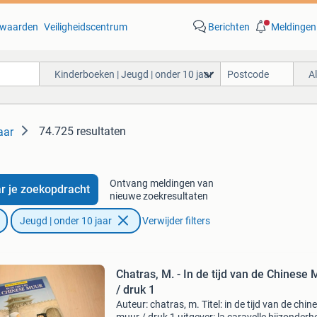
waarden
Veiligheidscentrum
Berichten
Meldingen
Kinderboeken | Jeugd | onder 10 jaar
A
74.725 resultaten
aar
Ontvang meldingen van
r je zoekopdracht
nieuwe zoekresultaten
Jeugd | onder 10 jaar
Verwijder filters
Chatras, M. - In de tijd van de Chinese
/ druk 1
Auteur: chatras, m. Titel: in de tijd van de chin