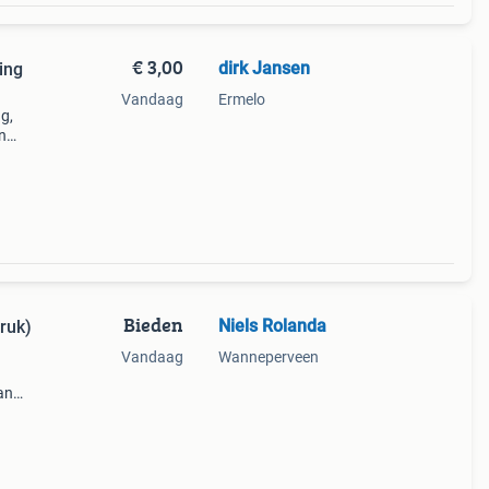
€ 3,00
dirk Jansen
ing
Vandaag
Ermelo
g,
n
e walt
 va
Bieden
Niels Rolanda
ruk)
Vandaag
Wanneperveen
an
an
og