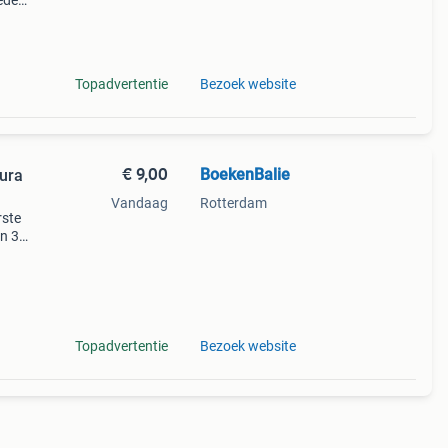
eden:
van
Topadvertentie
Bezoek website
€ 9,00
BoekenBalie
aura
Vandaag
Rotterdam
rste
en 30
ag
rote
Topadvertentie
Bezoek website