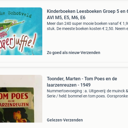
Kinderboeken Leesboeken Groep 5 en 
AVI M5, E5, M6, E6
Meer dan 240 super mooie boeken vanaf € 1,9
stuk. De meeste boeken kosten € 2,50. Neem 
kijkje in de webwinkel voor het actuele aanbod
foto's zijn alleen een indicatie. Boeko
Zo goed als nieuw
Verzenden
Toonder, Marten - Tom Poes en de
laarzenreuzen - 1949
Nummertoevoeging : a. Uitgeverij: de muinck &
Serie / held: bommel en tom poes. Oorspronkel
titel: tom poes en de laarzenreuzen. Illustrator
toonder, marten. Jaar: 1949. Soort: kinderboe
Gelezen
Verzenden