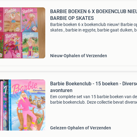
BARBIE BOEKEN 6 X BOEKENCLUB NIE
BARBIE OP SKATES
Barbie boeken 6 x boekenclub nieuw! Barbie o
skates , barbie in egypte, barbie gaat duiken, 
zeilt naar hawai, barbie en de winterse verras
en barbie als popster
Nieuw
Ophalen of Verzenden
Barbie Boekenclub - 15 boeken - Divers
avonturen
Een complete set van 15 barbie boeken van de
barbie boekenclub. Deze collectie bevat divers
avonturen van barbie, waaronder &#39;barbie
groenland&#39;, &#39;barbie als stewardess
Gelezen
Ophalen of Verzenden