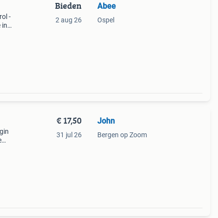
Bieden
Abee
ol -
2 aug 26
Ospel
 in
odel
€ 17,50
John
gin
31 jul 26
Bergen op Zoom
e
drol