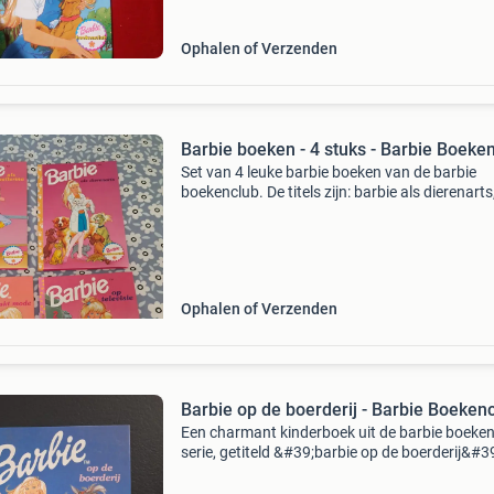
Ophalen of Verzenden
Barbie boeken - 4 stuks - Barbie Boeke
Set van 4 leuke barbie boeken van de barbie
boekenclub. De titels zijn: barbie als dierenarts
barbie als ballerina, barbie maakt mode en bar
op televisie. De boeken zijn in goede staat en
perfect
Ophalen of Verzenden
Barbie op de boerderij - Barbie Boeken
Een charmant kinderboek uit de barbie boeke
serie, getiteld &#39;barbie op de boerderij&#39
boek is ideaal voor jonge lezers en barbie-fans
houden van avonturen op het plattelan