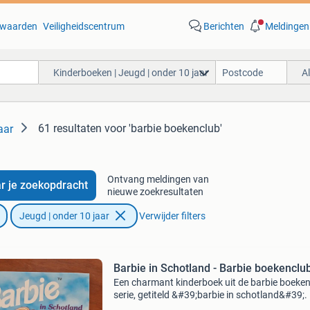
waarden
Veiligheidscentrum
Berichten
Meldingen
Kinderboeken | Jeugd | onder 10 jaar
A
61 resultaten
voor 'barbie boekenclub'
aar
Ontvang meldingen van
r je zoekopdracht
nieuwe zoekresultaten
Jeugd | onder 10 jaar
Verwijder filters
Barbie in Schotland - Barbie boekenclu
Een charmant kinderboek uit de barbie boeke
serie, getiteld &#39;barbie in schotland&#39;. 
boek is ideaal voor jonge lezers die van avont