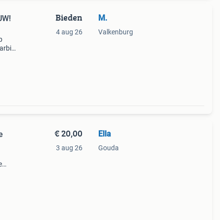
Bieden
M.
UW!
4 aug 26
Valkenburg
p
barbie
sing
€ 20,00
Ella
e
3 aug 26
Gouda
e
 in
&#