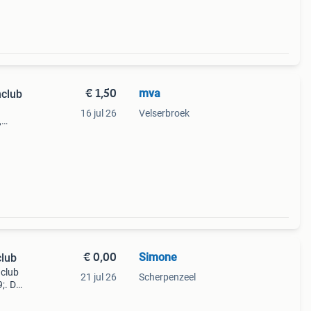
€ 1,50
mva
nclub
16 jul 26
Velserbroek
,
bie
€ 0,00
Simone
club
nclub
21 jul 26
Scherpenzeel
;. Dit
 die