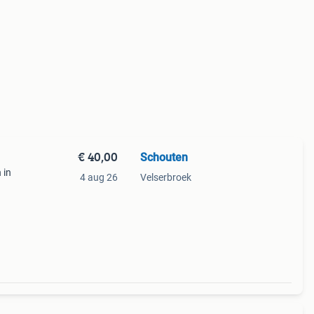
€ 40,00
Schouten
 in
4 aug 26
Velserbroek