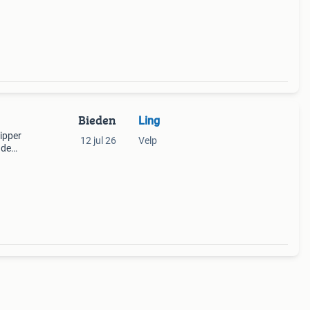
Bieden
Ling
kipper
12 jul 26
Velp
 de
los te