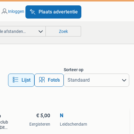
Inloggen
Plaats advertentie
lle afstanden…
Zoek
Sorteer op
Lijst
Foto’s
€ 5,00
N
b
nclub
Eergisteren
Leidschendam
Dit
uren