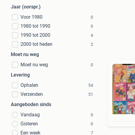
Jaar (oorspr.)
Voor 1980
0
1980 tot 1990
0
1990 tot 2000
4
2000 tot heden
2
Moet nu weg
Moet nu weg
0
Levering
Ophalen
54
Verzenden
51
Aangeboden sinds
Vandaag
0
Gisteren
0
Een week
7