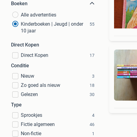
Boeken
Alle advertenties
Kinderboeken | Jeugd | onder
55
10 jaar
Direct Kopen
Direct Kopen
17
Conditie
Nieuw
3
Zo goed als nieuw
18
Gelezen
30
Type
Sprookjes
4
Fictie algemeen
46
Non-fictie
1