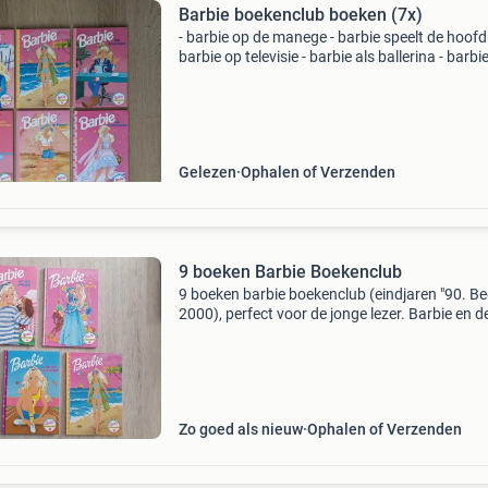
Barbie boekenclub boeken (7x)
- barbie op de manege - barbie speelt de hoofdr
barbie op televisie - barbie als ballerina - barbie
egypte - barbie als bruidsmeisje - barbie als m
gebruikt maar over het algemeen in goede
Gelezen
Ophalen of Verzenden
9 boeken Barbie Boekenclub
9 boeken barbie boekenclub (eindjaren "90. Be
2000), perfect voor de jonge lezer. Barbie en d
puppy barbie en shelley barbie en de dolfijnen
barbie wint de wedstrijd barbie speelt de hoof
Zo goed als nieuw
Ophalen of Verzenden