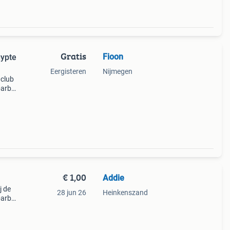
Gratis
Fioon
gypte
Eergisteren
Nijmegen
nclub
barbie
arbie
€ 1,00
Addie
j de
28 jun 26
Heinkenszand
barbie
en