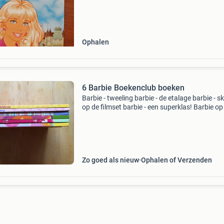
houden en de wereld willen ontdekken met
Ophalen
6 Barbie Boekenclub boeken
Barbie - tweeling barbie - de etalage barbie - s
op de filmset barbie - een superklas! Barbie op
boerderij barbie leert schilderen ook eventueel 
koop.
Zo goed als nieuw
Ophalen of Verzenden