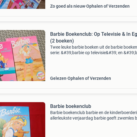
Zo goed als nieuw
Ophalen of Verzenden
Barbie Boekenclub: Op Televisie & In E
(2 boeken)
Twee leuke barbie boeken uit de barbie boeke
serie: &#39;barbie op televisie&#39; en &#39;
in egypte&#39;. Perfect voor jonge lezers en b
fans. De boeken zijn in geleze
Gelezen
Ophalen of Verzenden
Barbie boekenclub
Barbie boekenclub barbie en de kinderboerderi
allerleukste verjaardag barbie geeft zwemles 
als circusprinses € 1.00 Per stuk verzendkost
voor de koper