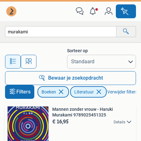
Literatuur
Sorteer op
Alle afstanden…
Bewaar je zoekopdracht
Filters
Boeken
Literatuur
Verwijder filters
Mannen zonder vrouw - Haruki
Murakami 9789025451325
€ 16,95
Details