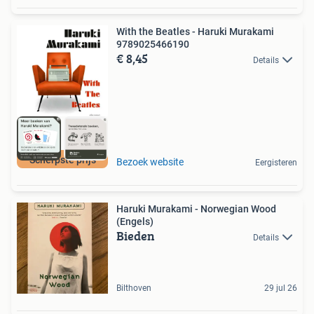
With the Beatles - Haruki Murakami
9789025466190
€ 8,45
Details
Scherpste prijs
Bezoek website
Eergisteren
Haruki Murakami - Norwegian Wood
(Engels)
Bieden
Details
Bilthoven
29 jul 26