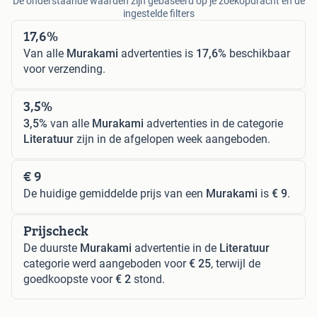
De onderstaande waarden zijn gebaseerd op je zoekopdracht en de
ingestelde filters
17,6%
Van alle
Murakami
advertenties is
17,6%
beschikbaar
voor verzending.
3,5%
3,5%
van alle
Murakami
advertenties in de categorie
Literatuur
zijn in de afgelopen week aangeboden.
€ 9
De huidige gemiddelde prijs van een
Murakami
is
€ 9
.
Prijscheck
De duurste
Murakami
advertentie in de
Literatuur
categorie werd aangeboden voor
€ 25
, terwijl de
goedkoopste voor
€ 2
stond.