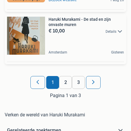
1 aug 26
Haruki Murakami - De stad en zijn
onvaste muren
€ 10,00
Details
Amsterdam
Gisteren
1
2
3
Pagina 1 van 3
Verken de wereld van Haruki Murakami
Gerelateerde zoektermen