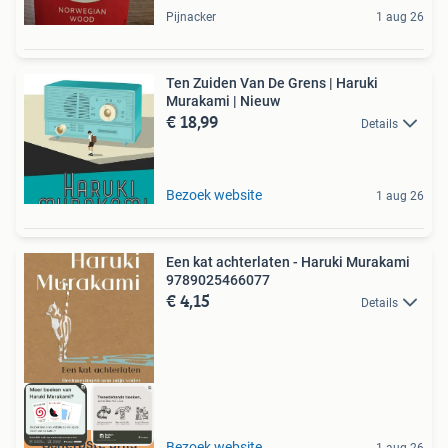
Pijnacker
1 aug 26
Ten Zuiden Van De Grens | Haruki
Murakami | Nieuw
€ 18,99
Details
Bezoek website
1 aug 26
Een kat achterlaten - Haruki Murakami
9789025466077
€ 4,15
Details
Scherpste prijs
Bezoek website