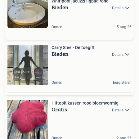
Whirlpool jacuzzi ligbad rond
Bieden
Details
Onnen
5 aug 26
Carry Slee - De toegift
Bieden
Details
Onnen
Eergisteren
Hittepit kussen rood bloemvormig
Gratis
Details
Onnen
2 aug 26