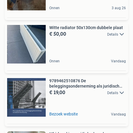
Onnen
3 aug 26
Witte radiator 50x130cm dubbele plaat
€ 50,00
Details
Onnen
Vandaag
9789462510876 De
beleggingsonderneming als juridisch
€ 19,00
onne...
Details
Bezoek website
Vandaag