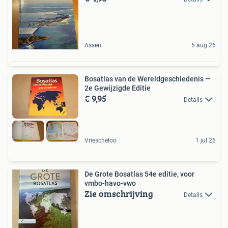
Assen
5 aug 26
Bosatlas van de Wereldgeschiedenis —
2e Gewijzigde Editie
€ 9,95
Details
Vriescheloo
1 jul 26
De Grote Bosatlas 54e editie, voor
vmbo-havo-vwo
Zie omschrijving
Details