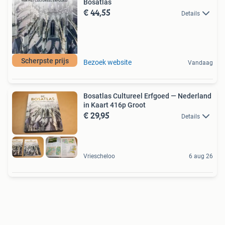
Bosatlas
€ 44,55
Details
Scherpste prijs
Bezoek website
Vandaag
Bosatlas Cultureel Erfgoed — Nederland
in Kaart 416p Groot
€ 29,95
Details
Vriescheloo
6 aug 26