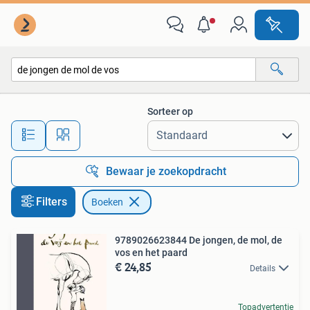
Boeken
Sorteer op
Alle afstanden…
Bewaar je zoekopdracht
Filters
Boeken
9789026623844 De jongen, de mol, de
vos en het paard
€ 24,85
Details
Topadvertentie