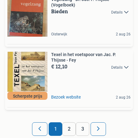
(Vogelboek)
Bieden
Details
Oisterwijk
2 aug 26
Texel in het voetspoor van Jac. P.
Thijsse - Fey
€ 12,10
Details
Scherpste prijs
Bezoek website
2 aug 26
1
2
3