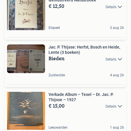
Geïllustreerd Natuurboek
€ 12,50
Details
Elspeet
3 aug 26
Jac. P. Thijsse: Herfst, Bosch en Heide,
Lente (3 boeken)
Bieden
Details
Zuidwolde
4 aug 26
Verkade Album – Texel – Dr. Jac. P.
Thijsse – 1927
€ 15,00
Details
Leeuwarden
1 aug 26