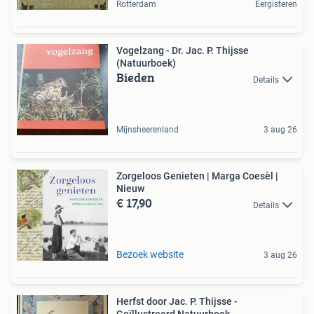
Rotterdam
Eergisteren
Vogelzang - Dr. Jac. P. Thijsse
(Natuurboek)
Bieden
Details
Mijnsheerenland
3 aug 26
Zorgeloos Genieten | Marga Coesèl |
Nieuw
€ 17,90
Details
Bezoek website
3 aug 26
Herfst door Jac. P. Thijsse -