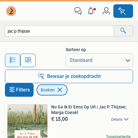
Boeken
Sorteer op
Alle afstanden…
Bewaar je zoekopdracht
Filters
Boeken
Nu Ga Ik Er Eens Op Uit | Jac P. Thijsse;
Marga Coesèl
€ 15,00
Details
Topadvertentie