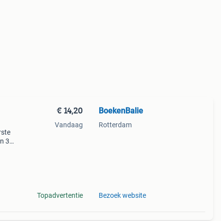
€ 14,20
BoekenBalie
Vandaag
Rotterdam
rste
en 30
ag
 in vl
Topadvertentie
Bezoek website