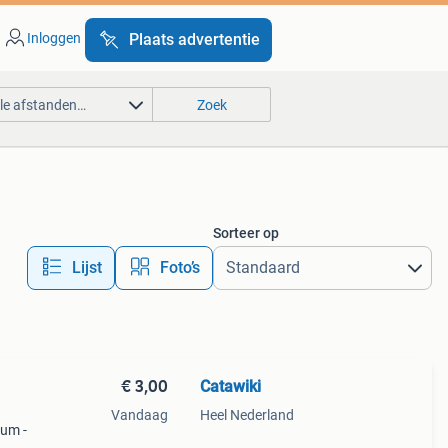
Inloggen
Plaats advertentie
lle afstanden…
Zoek
Sorteer op
Lijst
Foto’s
€ 3,00
Catawiki
1
Vandaag
Heel Nederland
bum -