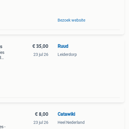
é - t
Bezoek website
€ 35,00
Ruud
ns
les
23 jul 26
Leiderdorp
d
rste
i
€ 8,00
Catawiki
23 jul 26
Heel Nederland
es -