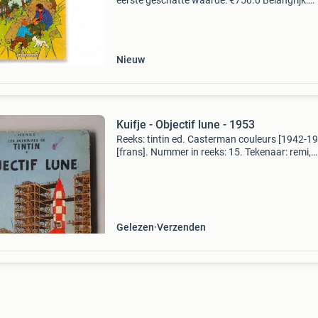
eerste geschatte waarde: €750.0 Belangrijk:
winnende biedingen zijn exclusief 9%
koperbescherming + €3 kavel beschrijving her
ku
Nieuw
Kuifje - Objectif lune - 1953
Reeks: tintin ed. Casterman couleurs [1942-1
[frans]. Nummer in reeks: 15. Tekenaar: remi,
georges. Scenarist: remi, georges. Uitgeverij:
casterman. Jaar: 1953. Cover: hardcover met
linnen rug. Dr
Gelezen
Verzenden