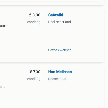
€ 3,00
Catawiki
1
Vandaag
Heel Nederland
bum -
gé –
Bezoek website
€ 7,00
Han Melissen
Vandaag
Roosendaal
t,
op
nturen