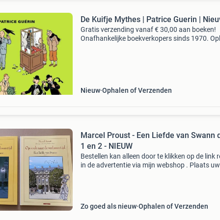
De Kuifje Mythes | Patrice Guerin | Nie
Gratis verzending vanaf € 30,00 aan boeken!
Onafhankelijke boekverkopers sinds 1970. Op
in onze boekhandel in nijmegen of dezelfde da
verstuurd bij bestellingen van ma t/m vr voor 
Uur
Nieuw
Ophalen of Verzenden
Marcel Proust - Een Liefde van Swann 
1 en 2 - NIEUW
Bestellen kan alleen door te klikken op de link 
in de advertentie via mijn webshop . Plaats uw
bestelling in het winkelmandje. Verzenden en
afhalen zijn mogelijk (in het keuze-menu ) en b
Zo goed als nieuw
Ophalen of Verzenden