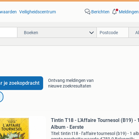
waarden
Veiligheidscentrum
Berichten
Meldingen
Boeken
A
Ontvang meldingen van
r je zoekopdracht
nieuwe zoekresultaten
Tintin T18 - L’Affaire Tournesol (B19) - 
Album - Eerste
Titel: tintin t18 - l’affaire tournesol (b19) - 1 al