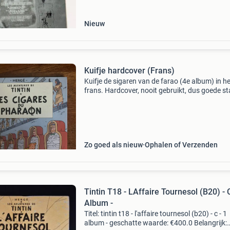
uitzonderlijke
Nieuw
Kuifje hardcover (Frans)
Kuifje de sigaren van de farao (4e album) in he
frans. Hardcover, nooit gebruikt, dus goede st
wel door een kind beetje in getekend (zie 2e fo
Les avontures de tintin - les cigares du phara
Zo goed als nieuw
Ophalen of Verzenden
Tintin T18 - LAffaire Tournesol (B20) - C
Album -
Titel: tintin t18 - l'affaire tournesol (b20) - c - 1
album - geschatte waarde: €400.0 Belangrijk: