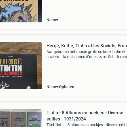
winnende biedingen zijn exclusief 9%
koperbescherming + €3 kavel beschrijving herg
Nieuw
Hergé, Kuifje, Tintin et les Soviets, Fra
Aangeboden het mooie grote sc boek tintin et 
soviets – la naissance d’une oevre. Schitteren
mooi geïllustreerd. Nu weet je alles over het ee
avontuur van kuifje. Het boek, incluis de flap, z
Nieuw
Ophalen
Tintin - 8 Albums en boekjes - Diverse
edities - 1931/2024
Titel: tintin - 8 albums en boekjes - diverse editi