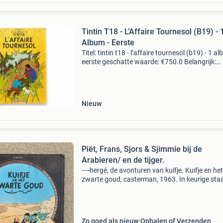
Tintin T18 - L’Affaire Tournesol (B19) - 
Album - Eerste
Titel: tintin t18 - l’affaire tournesol (b19) - 1 al
eerste geschatte waarde: €750.0 Belangrijk:
winnende biedingen zijn exclusief 9%
koperbescherming + €3 kavel beschrijving her
ku
Nieuw
Piët, Frans, Sjors & Sjimmie bij de
Arabieren/ en de tijger.
----hergé, de avonturen van kuifje. Kuifje en het
zwarte goud, casterman, 1963. In keurige staa
geen geschrijf, vouwen of ezelsoren. Zegeltje 
titelpagina. 25 Euro. (Roosendaal) -----de avo
Zo goed als nieuw
Ophalen of Verzenden