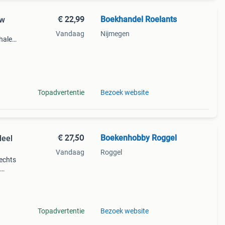
€ 22,99
Boekhandel Roelants
uw
Vandaag
Nijmegen
halen
g
14.00
Topadvertentie
Bezoek website
€ 27,50
Boekenhobby Roggel
deel
Vandaag
Roggel
rechts
ij mee
Topadvertentie
Bezoek website