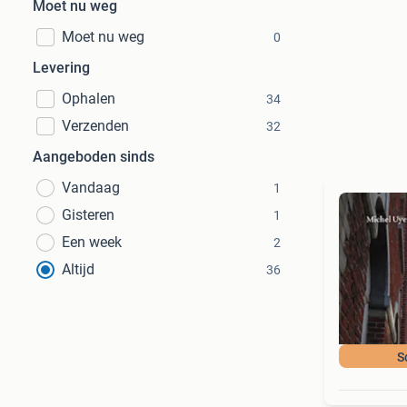
Moet nu weg
Moet nu weg
0
Levering
Ophalen
34
Verzenden
32
Aangeboden sinds
Vandaag
1
Gisteren
1
Een week
2
Altijd
36
S