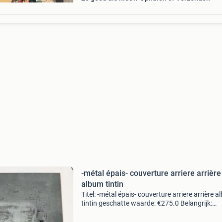
-métal épais- couverture arriere arrière
album tintin
Titel: -métal épais- couverture arriere arrière 
tintin geschatte waarde: €275.0 Belangrijk:
winnende biedingen zijn exclusief 9%
koperbescherming + €3 kavel beschrijving