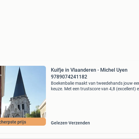
Kuifje in Vlaanderen - Michel Uyen
9789074241182
Boekenbalie maakt van tweedehands jouw ee
keuze. Met een trustscore van 4,8 (excellent) 
dagen retour garantie maken we dat iedere d
waar. Bestel direct op onze website! Titel: kuifje
cherpste prijs
Gelezen
Verzenden