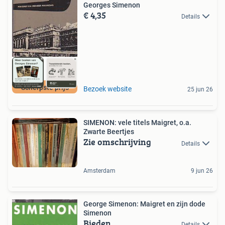
Georges Simenon
€ 4,35
Details
Scherpste prijs
Bezoek website
25 jun 26
SIMENON: vele titels Maigret, o.a.
Zwarte Beertjes
Zie omschrijving
Details
Amsterdam
9 jun 26
George Simenon: Maigret en zijn dode
Simenon
Bieden
Details