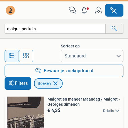
Boeken
Sorteer op
Alle afstanden…
Bewaar je zoekopdracht
Filters
Boeken
Maigret en meneer Maandag / Maigret -
Georges Simenon
€ 4,35
Details