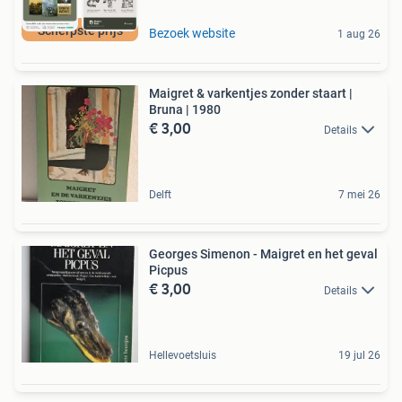
Scherpste prijs
Bezoek website
1 aug 26
Maigret & varkentjes zonder staart |
Bruna | 1980
€ 3,00
Details
Delft
7 mei 26
Georges Simenon - Maigret en het geval
Picpus
€ 3,00
Details
Hellevoetsluis
19 jul 26