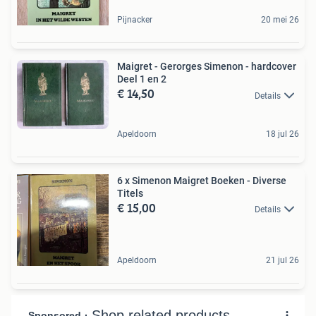
Pijnacker
20 mei 26
Maigret - Gerorges Simenon - hardcover
Deel 1 en 2
€ 14,50
Details
Apeldoorn
18 jul 26
6 x Simenon Maigret Boeken - Diverse
Titels
€ 15,00
Details
Apeldoorn
21 jul 26