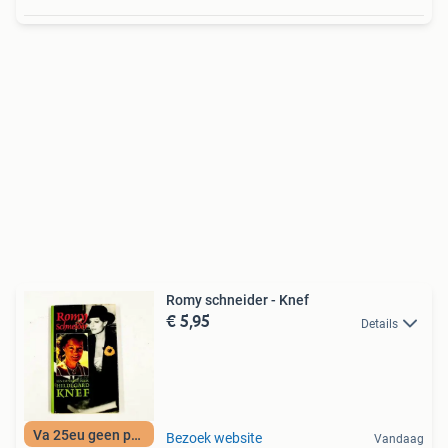
Romy schneider - Knef
€ 5,95
Details
Va 25eu geen porto
Bezoek website
Vandaag