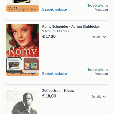
Topadvertentie
Va 25eu geen porto
Bezoek website
Vandaag
Romy Schneider - Adrian Stahlecker
9789059111653
€ 17,00
Details
Topadvertentie
Scherpste prijs
Bezoek website
Vandaag
Zelfportret | | Nieuw
€ 18,00
Details