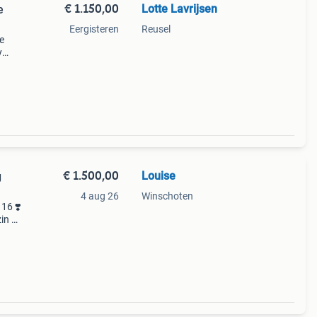
€ 1.150,00
Lotte Lavrijsen
e
Eergisteren
Reusel
e
y
 17,5.
tje
€ 1.500,00
Louise
g
4 aug 26
Winschoten
 16 ❣️
in ❣️
at ik