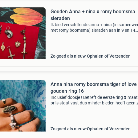
Gouden Anna + nina x romy boomsma
sieraden
Ik bied verschillende anna + nina (in samenwe
met romy boomsma) sieraden aan in 9 en 14
karaat goud. Ze zijn zo goed als niet gedragen
verkeren in nieuwe staat. Ik draag ze helaas ni
omdat i
Zo goed als nieuw
Ophalen of Verzenden
️️Anna nina romy boomsma tiger of love 
gouden ring 16
Inclusief doosje ! Betreft de eerste ring ❣️ maat
prijs staat vast dus minder bieden heeft geen z
word niet met koperbescherming verkocht omd
daar nare ervaringen mee heb❣️ en op deze
Zo goed als nieuw
Ophalen of Verzenden