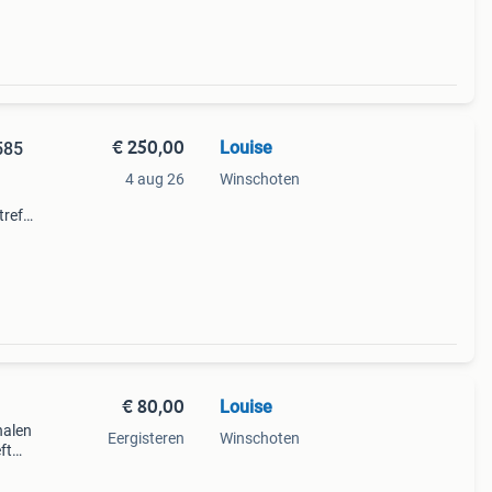
€ 250,00
Louise
585
4 aug 26
Winschoten
treft
at
n mag
€ 80,00
Louise
halen
Eergisteren
Winschoten
ft
t art