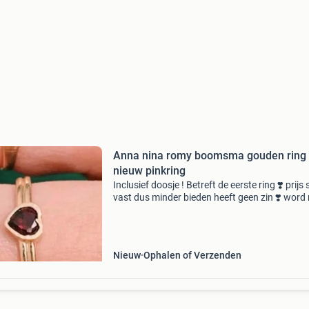
Anna nina romy boomsma gouden ring
nieuw pinkring
Inclusief doosje ! Betreft de eerste ring ❣️ prijs
vast dus minder bieden heeft geen zin ❣️ word 
met koperbescherming verkocht omdat ik daa
nare ervaringen mee heb❣️ en op deze bericht
Nieuw
Ophalen of Verzenden