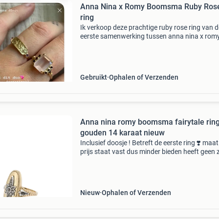
Anna Nina x Romy Boomsma Ruby Ros
ring
Ik verkoop deze prachtige ruby rose ring van d
eerste samenwerking tussen anna nina x rom
boosma. Maat 16/16,25 op maatstok, valt als
De ring heb ik gelijk na levering in 2020 een bee
klein
Gebruikt
Ophalen of Verzenden
Anna nina romy boomsma fairytale rin
gouden 14 karaat nieuw
Inclusief doosje ! Betreft de eerste ring ❣️ maat
prijs staat vast dus minder bieden heeft geen z
word niet met koperbescherming verkocht omd
daar nare ervaringen mee heb❣️ en op deze
Nieuw
Ophalen of Verzenden