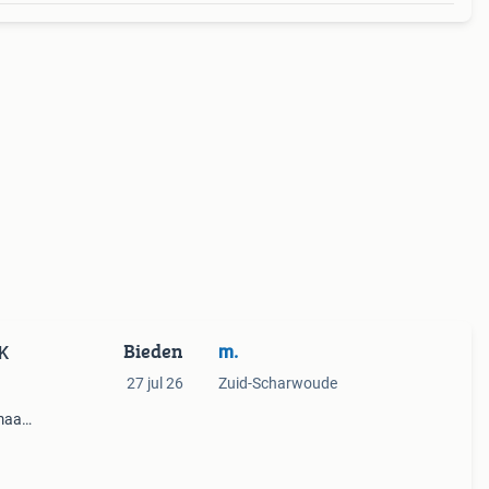
Bieden
m.
K
27 jul 26
Zuid-Scharwoude
maat
rdere