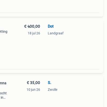
€ 400,00
Dot
etting
18 jul 26
Landgraaf
€ 35,00
S.
anna
10 jun 26
Zwolle
kocht
 in
xcl
verzo