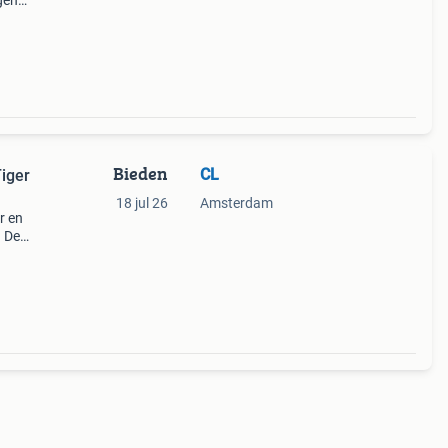
gen
 word
n
Bieden
CL
iger
18 jul 26
Amsterdam
er en
. De
n
eer