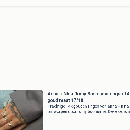
Anna + Nina Romy Boomsma ringen 14
goud maat 17/18
Prachtige 14k gouden ringen van anna + nina,
ontworpen door romy boomsma. Deze set is 
17 en 18, maar kan door het ontwerp met mee
maten gedragen worden. Alle drie van mijn
linkerhand zijn te