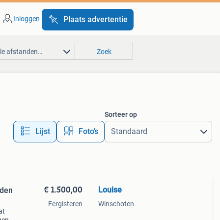
Inloggen
Plaats advertentie
lle afstanden…
Zoek
Sorteer op
Lijst
Foto’s
€ 1.500,00
Louise
uden
Eergisteren
Winschoten
at