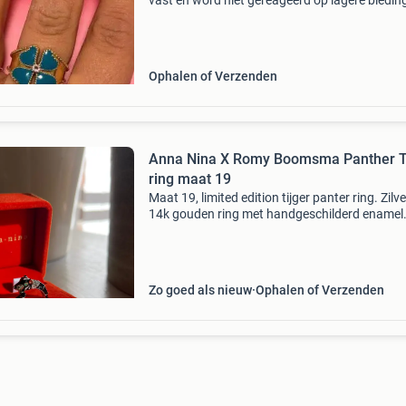
vast en word niet gereageerd op lagere biedin
verzending alleen met post nl ( aangetekend)
niet met aankoopbescherming verkocht wege
slechte erv
Ophalen of Verzenden
Anna Nina X Romy Boomsma Panther T
ring maat 19
Maat 19, limited edition tijger panter ring. Zilv
14k gouden ring met handgeschilderd enamel
oogjes zijn gemaakt van smaragd steentjes, e
verder afgewerkt met marcasiet. Maar twee k
gedra
Zo goed als nieuw
Ophalen of Verzenden