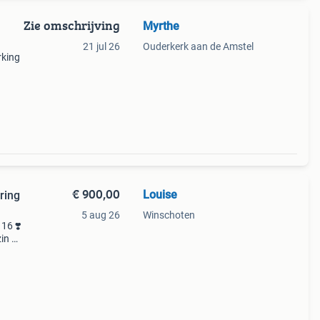
Zie omschrijving
Myrthe
21 jul 26
Ouderkerk aan de Amstel
rking
 en
et
€ 900,00
Louise
ring
5 aug 26
Winschoten
 16 ❣️
in ❣️
at ik