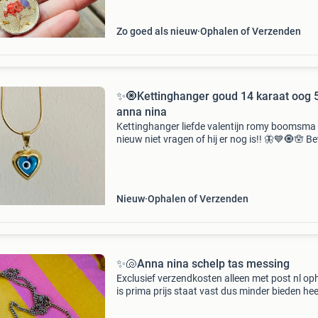
Zo goed als nieuw
Ophalen of Verzenden
✨🧿Kettinghanger goud 14 karaat oog 
anna nina
Kettinghanger liefde valentijn romy boomsma
nieuw niet vragen of hij er nog is!! 🦋💙🧿🪬 Be
alleen de hanger ! Excl verzendkosten prijs sta
vast dus minder bieden heeft geen zin ophale
al
Nieuw
Ophalen of Verzenden
✨🐚Anna nina schelp tas messing
Exclusief verzendkosten alleen met post nl op
is prima prijs staat vast dus minder bieden hee
totaal geen zin🐚🐚🐚🐚 q tags: velvet floral
romantic vintage iisacredo heart mexican hear