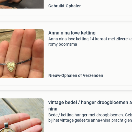
Gebruikt
Ophalen
Anna nina love ketting
Anna nina love ketting 14 karaat met zilvere k
romy boomsma
Nieuw
Ophalen of Verzenden
vintage bedel / hanger droogbloemen 
nina
Bedel/ ketting hanger met droogbloemen. Ge
bij het vintage gedeelte anna+nina prachtig en
zeer goede staat. Een uniek item🥰 bieden is e
verzending 4.5 Ik werk niet met linkjes/ betaal