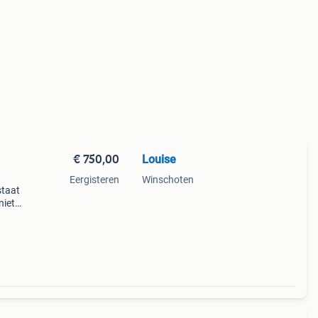
€ 750,00
Louise
Eergisteren
Winschoten
 staat
niet
r
en w