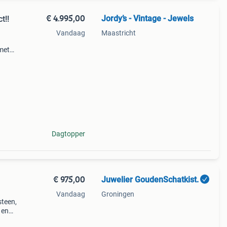
€ 4.995,00
Jordy’s - Vintage - Jewels
t!!
Vandaag
Maastricht
 met
 met
t aan
Dagtopper
€ 975,00
Juwelier GoudenSchatkist.
Vandaag
Groningen
steen,
 en
jn