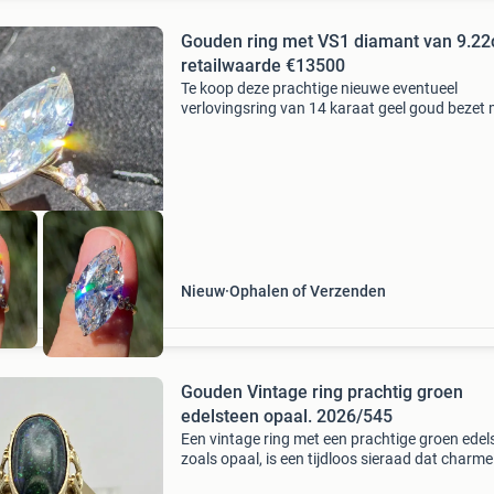
Gouden ring met VS1 diamant van 9.22c
retailwaarde €13500
Te koop deze prachtige nieuwe eventueel
verlovingsring van 14 karaat geel goud bezet
11 prachtige briljant geslepen vs1 diamanten
een totaal gewicht van maar liefst 9.22 Karaa
diamant, de
Nieuw
Ophalen of Verzenden
Gouden Vintage ring prachtig groen
edelsteen opaal. 2026/545
Een vintage ring met een prachtige groen edel
zoals opaal, is een tijdloos sieraad dat charme
elegantie uitstraalt. Opaal staat bekend om zi