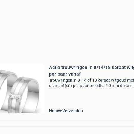
Actie trouwringen in 8/14/18 karaat wi
per paar vanaf
Trouwringen in 8, 14 of 18 karaat witgoud me
diamant(en) per paar breedte: 6,0 mm dikte ri
1,4 mm diamant(en): 3 x in totaal 0,06 ct label:
® collectie dummy pasring: ja aanwezig nr. A1
Nieuw
Verzenden