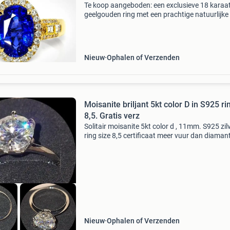
Te koop aangeboden: een exclusieve 18 karaa
geelgouden ring met een prachtige natuurlijke
blauwe saffier van maar liefst 3.77 Karaat, o
door 46 natuurlijke diamanten met een
totaalgewicht
Nieuw
Ophalen of Verzenden
Moisanite briljant 5kt color D in S925 ri
8,5. Gratis verz
Solitair moisanite 5kt color d , 11mm. S925 zil
ring size 8,5 certificaat meer vuur dan diamant
Hardheid 9,25. Gratis verzenden met tracktra
Voor een fatsoenlijk bod mag dit elegante juw
naa
Nieuw
Ophalen of Verzenden