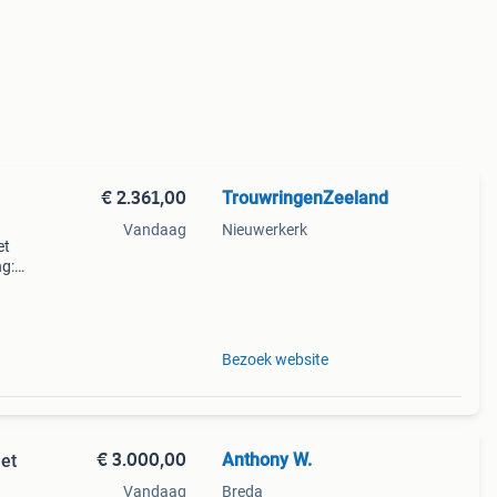
€ 2.361,00
TrouwringenZeeland
Vandaag
Nieuwerkerk
et
ng:
 rienk
 kle
Bezoek website
€ 3.000,00
Anthony W.
et
Vandaag
Breda