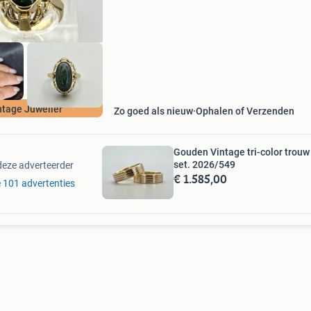
unieke kleurenspel en iriserende effecten, wat 
ntage Juwelier
Zo goed als nieuw
Ophalen of Verzenden
Gouden Vintage tri-color trouw
set. 2026/549
deze adverteerder
€ 1.585,00
le 101 advertenties