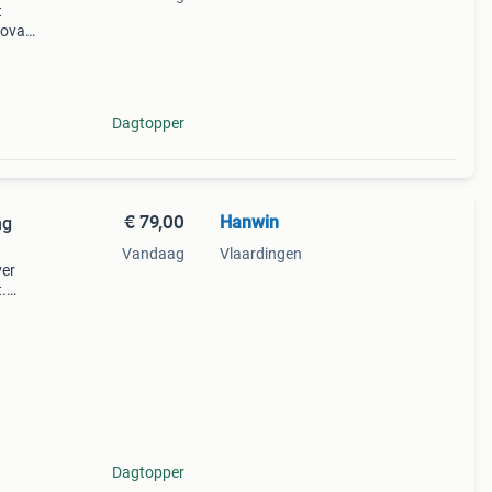
t
 ovale
mringd
Dagtopper
€ 79,00
Hanwin
ng
Vandaag
Vlaardingen
ver
.
ce.
eel
Dagtopper