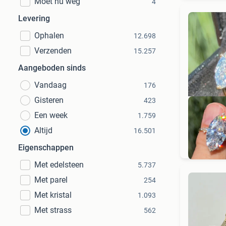
Moet nu weg
4
Levering
Ophalen
12.698
Verzenden
15.257
Aangeboden sinds
Vandaag
176
Gisteren
423
Een week
1.759
Altijd
16.501
Eigenschappen
Met edelsteen
5.737
Met parel
254
Met kristal
1.093
Met strass
562