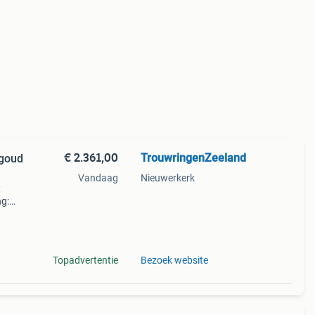
€ 2.361,00
TrouwringenZeeland
tgoud
Vandaag
Nieuwerkerk
t
ng:
 rienk
 kleu
Topadvertentie
Bezoek website