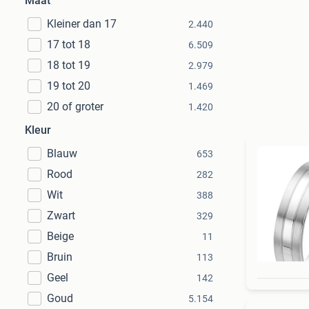
Maat
Kleiner dan 17
2.440
17 tot 18
6.509
18 tot 19
2.979
19 tot 20
1.469
20 of groter
1.420
Kleur
Blauw
653
Rood
282
Wit
388
Zwart
329
Beige
11
Bruin
113
Geel
142
Goud
5.154