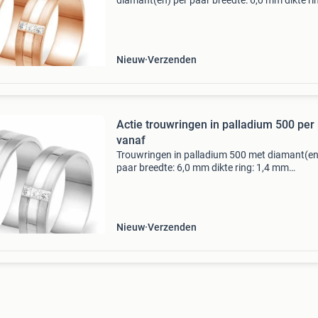
diamant(en) per paar breedte: 6,0 mm dikte ri
1,4 mm diamant(en): 3 x in totaal 0,06 ct label:
® collectie dummy pasring: ja aanwezig nr. A1
Nieuw
Verzenden
Actie trouwringen in palladium 500 per
vanaf
Trouwringen in palladium 500 met diamant(en
paar breedte: 6,0 mm dikte ring: 1,4 mm
diamant(en): 3 x in totaal 0,06 ct label: rienk ®
collectie dummy pasring: ja aanwezig nr. A1 kl
wit bewerk
Nieuw
Verzenden