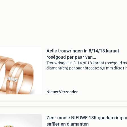
Actie trouwringen in 8/14/18 karaat
roségoud per paar van...
Trouwringen in 8, 14 of 18 karaat roségoud m
diamant(en) per paar breedte: 6,0 mm dikte ri
1,4 mm diamant(en): 3 x in totaal 0,06 ct label:
® collectie dummy pasring: ja aanwezig nr. A1
Nieuw
Verzenden
Zeer mooie NIEUWE 18K gouden ring m
saffier en diamanten