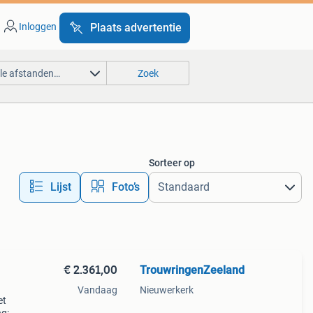
Inloggen
Plaats advertentie
lle afstanden…
Zoek
Sorteer op
Lijst
Foto’s
€ 2.361,00
TrouwringenZeeland
Vandaag
Nieuwerkerk
et