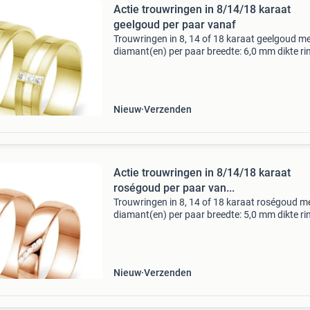
Actie trouwringen in 8/14/18 karaat
geelgoud per paar vanaf
Trouwringen in 8, 14 of 18 karaat geelgoud m
diamant(en) per paar breedte: 6,0 mm dikte ri
1,4 mm diamant(en): 3 x in totaal 0,06 ct label:
® collectie dummy pasring: ja aanwezig nr. A1
Nieuw
Verzenden
Actie trouwringen in 8/14/18 karaat
roségoud per paar van...
Trouwringen in 8, 14 of 18 karaat roségoud m
diamant(en) per paar breedte: 5,0 mm dikte ri
1,4 mm diamant(en): 5 x in totaal 0,05 ct label:
® collectie dummy pasring: ja aanwezig nr. A1
Nieuw
Verzenden