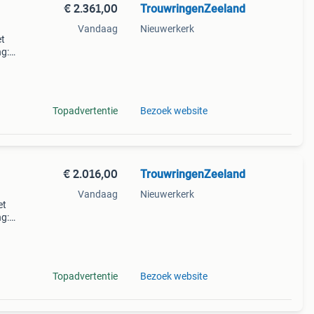
€ 2.361,00
TrouwringenZeeland
Vandaag
Nieuwerkerk
et
ng:
 rienk
 kle
Topadvertentie
Bezoek website
€ 2.016,00
TrouwringenZeeland
Vandaag
Nieuwerkerk
et
ng:
 rienk
 kle
Topadvertentie
Bezoek website