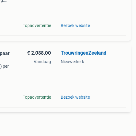
ng:
 rienk
 kle
Topadvertentie
Bezoek website
€ 2.088,00
TrouwringenZeeland
 paar
Vandaag
Nieuwerkerk
) per
eur:
Topadvertentie
Bezoek website