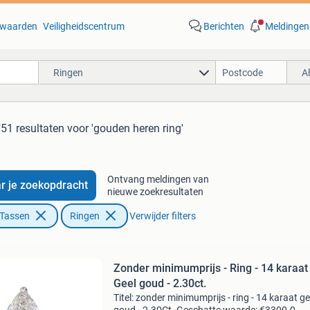
waarden
Veiligheidscentrum
Berichten
Meldingen
Ringen
A
51 resultaten
voor 'gouden heren ring'
Ontvang meldingen van
r je zoekopdracht
nieuwe zoekresultaten
 Tassen
Ringen
Verwijder filters
Zonder minimumprijs - Ring - 14 karaat
Geel goud - 2.30ct.
Titel: zonder minimumprijs - ring - 14 karaat ge