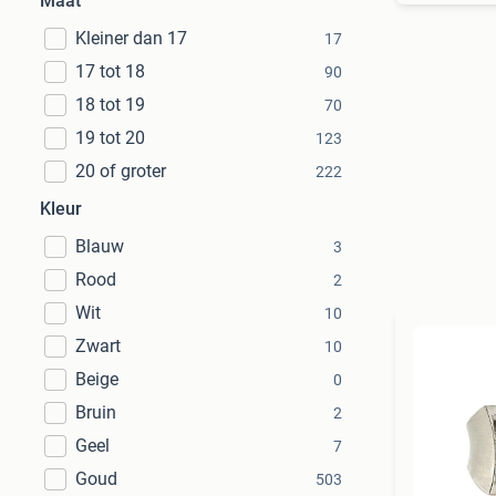
Maat
Kleiner dan 17
17
17 tot 18
90
18 tot 19
70
19 tot 20
123
20 of groter
222
Kleur
Blauw
3
Rood
2
Wit
10
Zwart
10
Beige
0
Bruin
2
Geel
7
Goud
503