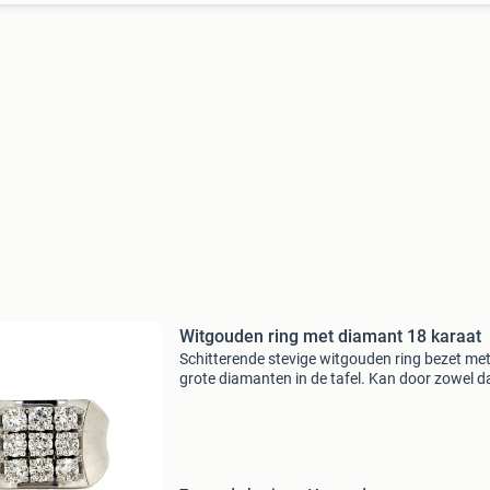
Witgouden ring met diamant 18 karaat
Schitterende stevige witgouden ring bezet met
grote diamanten in de tafel. Kan door zowel 
als heren gedragen worden. Niet de juiste
ringmaat? Deze kunnen wij voor u aanpassen. 
€34