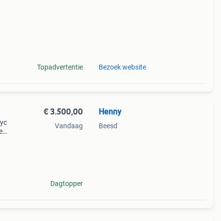
Topadvertentie
Bezoek website
€ 3.500,00
Henny
nyc
Vandaag
Beesd
e
 weet
ijd
Dagtopper