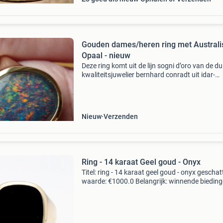
Gouden dames/heren ring met Australi
Opaal - nieuw
Deze ring komt uit de lijn sogni d’oro van de du
kwaliteitsjuwelier bernhard conradt uit idar-
oberstein en draagt het keurmerk bci. Nieuwe,
ongedragen geelgouden zegelring uit de exclu
sogni
Nieuw
Verzenden
Ring - 14 karaat Geel goud - Onyx
Titel: ring - 14 karaat geel goud - onyx geschat
waarde: €1000.0 Belangrijk: winnende biedin
zijn exclusief 9% koperbescherming + €3 kavel
beschrijving geelgouden zegel ring voor heren