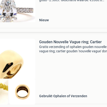
goud - 2.30Ct. Geschatte waarde: €3300.0
Belangrijk: winnende biedingen zijn exclusief 
koperbescherming + €3 kavel beschrijving " n
Nieuw
Gouden Nouvelle Vague ring; Cartier
Gratis verzending of ophalen gouden nouvelle
vague ring; cartier gouden 'nouvelle vague' d
ring van het merk cartier . De ring heeft een br
ronde design. Het sieraad is vervaardigd uit 1
Gebruikt
Ophalen of Verzenden