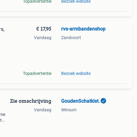
Topadvertentie
Bezoek website
€ 17,95
rvs-armbandenshop
rs,
Vandaag
Zandvoort
en
Topadvertentie
Bezoek website
Zie omschrijving
GoudenSchatkist.
Vandaag
Winsum
rne
e
en
n..