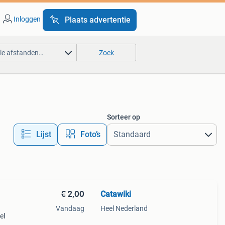
Inloggen
Plaats advertentie
lle afstanden…
Zoek
Sorteer op
Lijst
Foto’s
€ 2,00
Catawiki
Vandaag
Heel Nederland
el