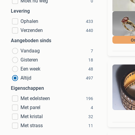
Moet nu weg
0
Levering
Ophalen
433
Verzenden
440
Aangeboden sinds
On
Vandaag
7
Gisteren
18
Een week
48
Altijd
497
Eigenschappen
Met edelsteen
196
Met parel
4
Met kristal
32
Met strass
11