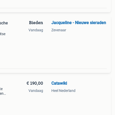
Bieden
Jacqueline - Nieuwe sieraden
sche
Vandaag
Zevenaar
itse
sieve
€ 190,00
Catawiki
te
Vandaag
Heel Nederland
gen