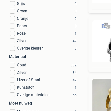
Grijs
0
Groen
3
Oranje
0
Paars
0
Roze
1
Zilver
42
Overige kleuren
8
Materiaal
Goud
382
Zilver
34
IJzer of Staal
42
Kunststof
1
Overige materialen
55
Moet nu weg