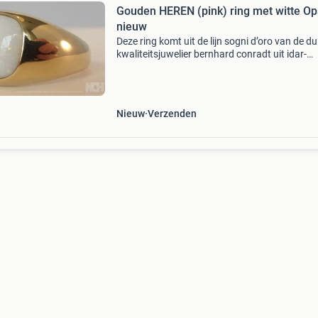
Gouden HEREN (pink) ring met witte Op
nieuw
Deze ring komt uit de lijn sogni d’oro van de du
kwaliteitsjuwelier bernhard conradt uit idar-
oberstein en draagt het keurmerk bci. Nieuwe
geelgouden heren (pink)ring met witte opaal –
sogni d’oro
Nieuw
Verzenden