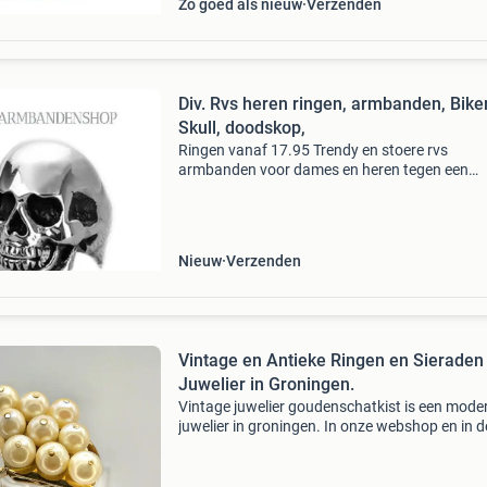
Zo goed als nieuw
Verzenden
Div. Rvs heren ringen, armbanden, Bike
Skull, doodskop,
Ringen vanaf 17.95 Trendy en stoere rvs
armbanden voor dames en heren tegen een
betaalbare prijs! Keuze uit meer dan 400 rvs
armbanden, kettingen, biker ringen oorbellen 
hangers. - Brede rvs heren
Nieuw
Verzenden
Vintage en Antieke Ringen en Sieraden
Juwelier in Groningen.
Vintage juwelier goudenschatkist is een mode
juwelier in groningen. In onze webshop en in d
winkel van juwelier goudenschatkist vindt u e
gehele collectie van, vintage en antieke sierade
Bij