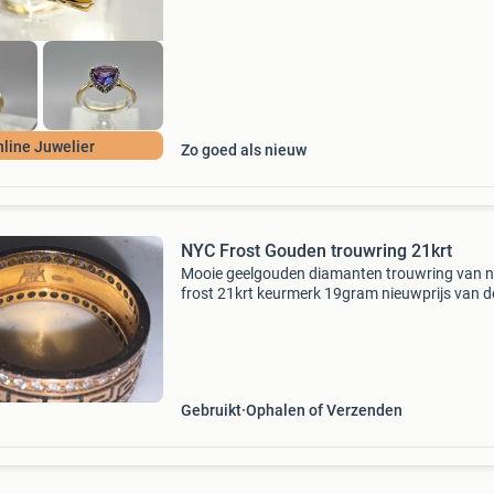
line Juwelier
Zo goed als nieuw
NYC Frost Gouden trouwring 21krt
Mooie geelgouden diamanten trouwring van 
frost 21krt keurmerk 19gram nieuwprijs van d
afgebeelde ring is 18krt deze is 21krt dus dan
je de prijs wel 😉 alleen serieuze mensen geen t
voor
Gebruikt
Ophalen of Verzenden