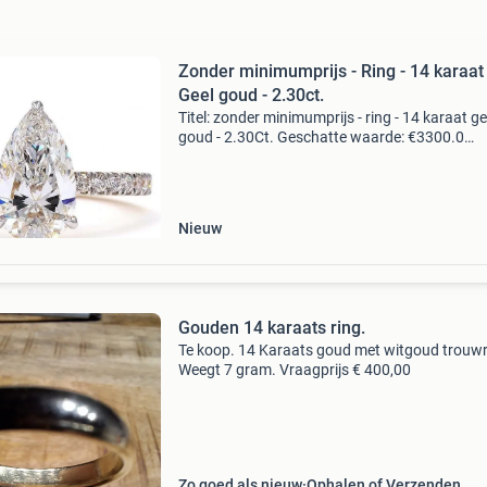
Zonder minimumprijs - Ring - 14 karaat
Geel goud - 2.30ct.
Titel: zonder minimumprijs - ring - 14 karaat ge
goud - 2.30Ct. Geschatte waarde: €3300.0
Belangrijk: winnende biedingen zijn exclusief 
koperbescherming + €3 kavel beschrijving " n
Nieuw
Gouden 14 karaats ring.
Te koop. 14 Karaats goud met witgoud trouwr
Weegt 7 gram. Vraagprijs € 400,00
Zo goed als nieuw
Ophalen of Verzenden