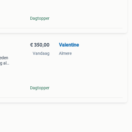
Dagtopper
€ 350,00
Valentine
Vandaag
Almere
meden
g al
 Het
en
Dagtopper