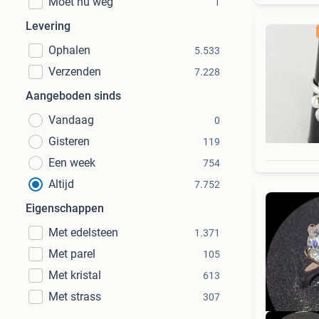
Moet nu weg
1
Levering
Ophalen
5.533
Verzenden
7.228
Aangeboden sinds
Vandaag
0
Gisteren
119
Een week
754
Altijd
7.752
Eigenschappen
Met edelsteen
1.371
Met parel
105
Met kristal
613
Met strass
307