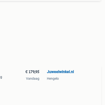
€ 179,95
Juweelwinkel.nl
ng
Vandaag
Hengelo
lte