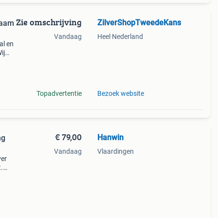
Zie omschrijving
ZilverShopTweedeKans
zaam
Vandaag
Heel Nederland
al en
ij
leven.
Topadvertentie
Bezoek website
€ 79,00
Hanwin
ng
Vandaag
Vlaardingen
ver
.
ce.
eel