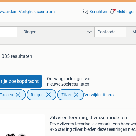
waarden
Veiligheidscentrum
Berichten
Meldingen
Ringen
A
.085 resultaten
Ontvang meldingen van
r je zoekopdracht
nieuwe zoekresultaten
 Tassen
Ringen
Zilver
Verwijder filters
Zilveren teenring, diverse modellen
Deze zilveren teenring is gemaakt van hoogw
925 sterling zilver, bieden deze teenringen niet
alleen een stijlvolle uitstraling, maar ook een