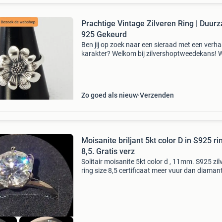
Prachtige Vintage Zilveren Ring | Duur
925 Gekeurd
Ben jij op zoek naar een sieraad met een verha
karakter? Welkom bij zilvershoptweedekans! W
geven zorgvuldig geselecteerde vintage en
tweedehands sieraden een schitterend nieuw 
Perfect v
Zo goed als nieuw
Verzenden
Moisanite briljant 5kt color D in S925 ri
8,5. Gratis verz
Solitair moisanite 5kt color d , 11mm. S925 zil
ring size 8,5 certificaat meer vuur dan diamant
Hardheid 9,25. Gratis verzenden met tracktra
Voor een fatsoenlijk bod mag dit elegante juw
naa