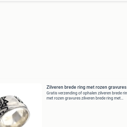
Zilveren brede ring met rozen gravures
Gratis verzending of ophalen zilveren brede ri
met rozen gravures zilveren brede ring met
gravures van rozen. Leuke ring met een uniek
design. Ring is vervaardigd uit het eerste geha
zilver 925/1