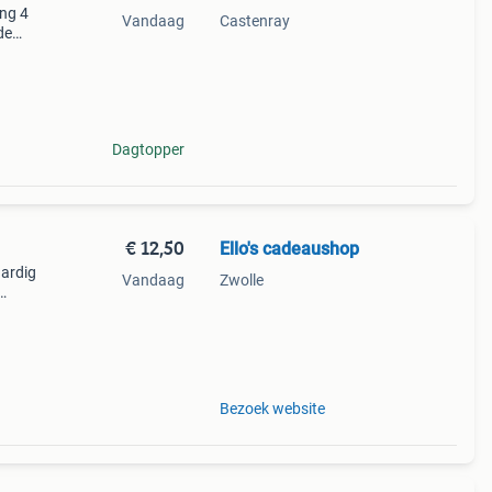
ing 4
Vandaag
Castenray
de
kking
Dagtopper
€ 12,50
Ello's cadeaushop
aardig
Vandaag
Zwolle
am,
Bezoek website