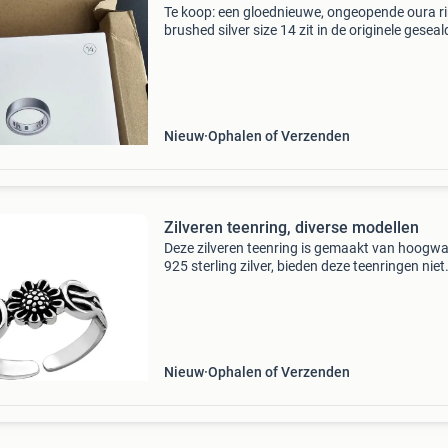
Te koop: een gloednieuwe, ongeopende oura r
brushed silver size 14 zit in de originele geseal
doos en is dus nooit gedragen of uit de verpa
geweest. Alleen serieuze biedingen
Nieuw
Ophalen of Verzenden
Zilveren teenring, diverse modellen
Deze zilveren teenring is gemaakt van hoogw
925 sterling zilver, bieden deze teenringen niet
alleen een stijlvolle uitstraling, maar ook een
uitstekende kwaliteit. Het materiaal is duurza
gla
Nieuw
Ophalen of Verzenden