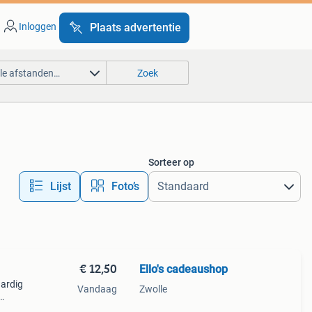
Inloggen
Plaats advertentie
lle afstanden…
Zoek
Sorteer op
Lijst
Foto’s
€ 12,50
Ello's cadeaushop
aardig
Vandaag
Zwolle