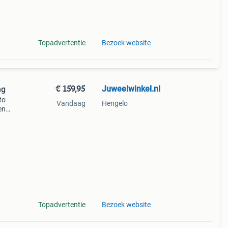
am,
Topadvertentie
Bezoek website
€ 159,95
Juweelwinkel.nl
ng
to
Vandaag
Hengelo
en
te
fica
Topadvertentie
Bezoek website