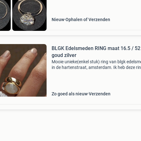
Nieuw
Ophalen of Verzenden
BLGK Edelsmeden RING maat 16.5 / 52
goud zilver
Mooie unieke(enkel stuk) ring van blgk edels
in de hartenstraat, amsterdam. Ik heb deze rin
een tijdje in bezit en pas hem helaas niet meer.
is ringmaat 16,5 of europese maat 52. Kan ev
Zo goed als nieuw
Verzenden