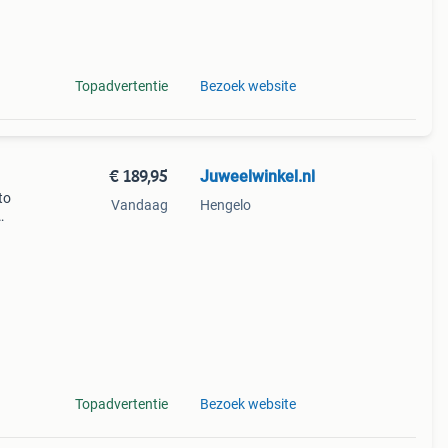
Topadvertentie
Bezoek website
€ 189,95
Juweelwinkel.nl
to
Vandaag
Hengelo
et
6
Topadvertentie
Bezoek website