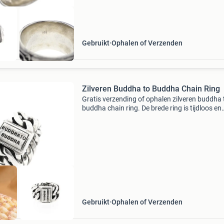
Gebruikt
Ophalen of Verzenden
Zilveren Buddha to Buddha Chain Ring
Gratis verzending of ophalen zilveren buddha 
buddha chain ring. De brede ring is tijdloos en
veelzijdig. Deze damesring is vervaardigd uit h
eerste gehalte zilver (925/1000). Ringmaat: 1
specifi
Gebruikt
Ophalen of Verzenden