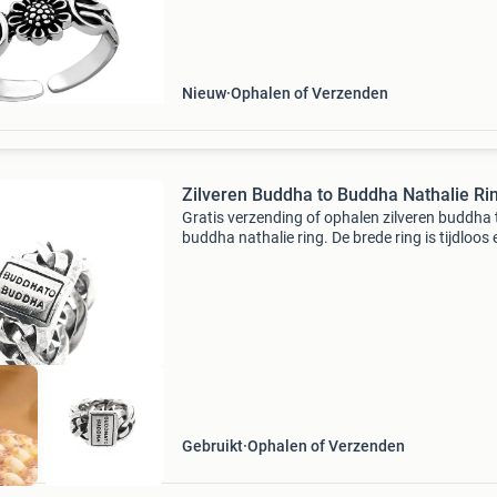
uitstekende kwaliteit. Het materiaal is duurza
gla
Nieuw
Ophalen of Verzenden
Zilveren Buddha to Buddha Nathalie Ri
Gratis verzending of ophalen zilveren buddha 
buddha nathalie ring. De brede ring is tijdloos 
veelzijdig. Deze ring is vervaardigd uit het eers
gehalte zilver (925/1000). Ringmaat: 17 speci
Gebruikt
Ophalen of Verzenden