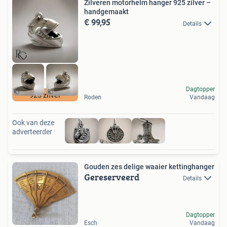
Zilveren motorhelm hanger 925 zilver –
handgemaakt
€ 99,95
Details
Dagtopper
925 zilver
Roden
Vandaag
Ook van deze
adverteerder
Gouden zes delige waaier kettinghanger
Gereserveerd
Details
Dagtopper
Esch
Vandaag