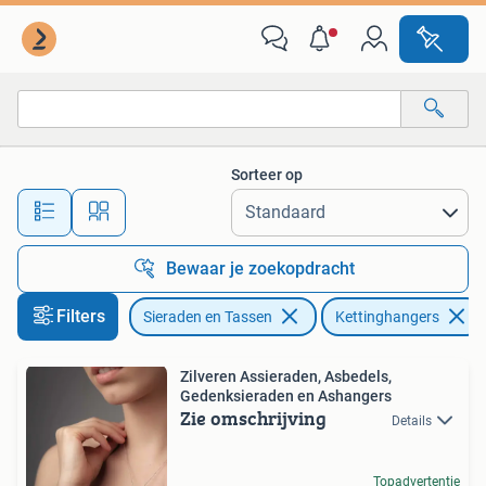
Kettinghangers
Sorteer op
Alle afstanden…
Bewaar je zoekopdracht
Filters
Sieraden en Tassen
Kettinghangers
Zilveren Assieraden, Asbedels,
Gedenksieraden en Ashangers
Zie omschrijving
Details
Topadvertentie