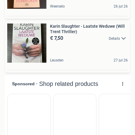
Weerselo
26 jul 26
Karin Slaughter - Laatste Weduwe (Will
Trent Thriller)
€ 7,50
Details
Leusden
27 jul 26