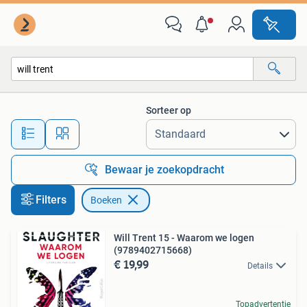
Boeken
Sorteer op
Alle afstanden…
Bewaar je zoekopdracht
Filters
Boeken
Will Trent 15 - Waarom we logen
(9789402715668)
€ 19,99
Details
Topadvertentie