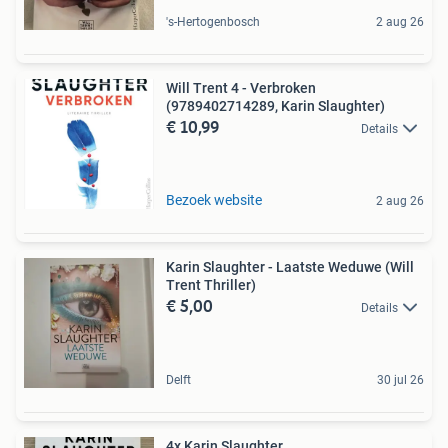
's-Hertogenbosch
2 aug 26
Will Trent 4 - Verbroken
(9789402714289, Karin Slaughter)
€ 10,99
Details
Bezoek website
2 aug 26
Karin Slaughter - Laatste Weduwe (Will
Trent Thriller)
€ 5,00
Details
Delft
30 jul 26
4x Karin Slaughter