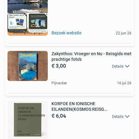
Scherpste prijs
Bezoek website
22 jun 26
Zakynthos: Vroeger en Nu - Reisgids met
prachtige foto's
€ 3,00
Details
Pijnacker
16 jul 26
KORFOE EN IONISCHE
EILANDEN(KOSMOS REISG
€ 6,04
9789021517544
Details