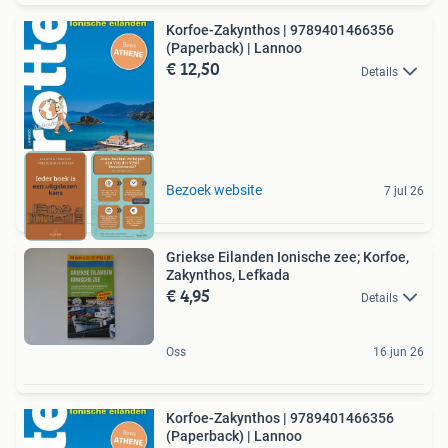
Korfoe-Zakynthos | 9789401466356
(Paperback) | Lannoo
€ 12,50
Details
Bezoek website
7 jul 26
Griekse Eilanden Ionische zee; Korfoe,
Zakynthos, Lefkada
€ 4,95
Details
Oss
16 jun 26
Korfoe-Zakynthos | 9789401466356
(Paperback) | Lannoo