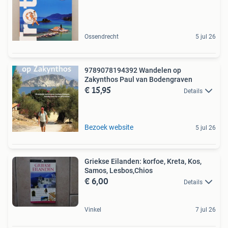
Ossendrecht
5 jul 26
9789078194392 Wandelen op
Zakynthos Paul van Bodengraven
€ 15,95
Details
Bezoek website
5 jul 26
Griekse Eilanden: korfoe, Kreta, Kos,
Samos, Lesbos,Chios
€ 6,00
Details
Vinkel
7 jul 26