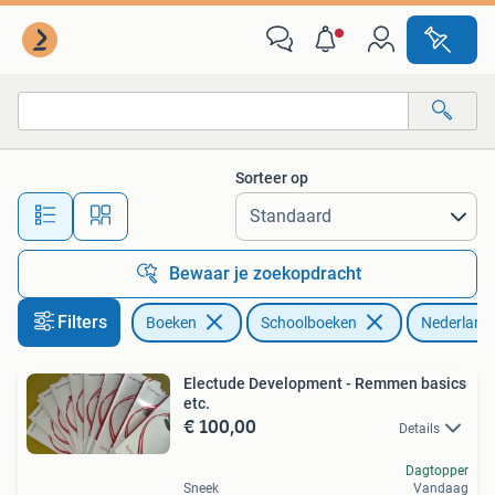
Schoolboeken
Sorteer op
Alle afstanden…
Bewaar je zoekopdracht
Filters
Boeken
Schoolboeken
Nederland
Electude Development - Remmen basics
etc.
€ 100,00
Details
Dagtopper
Sneek
Vandaag