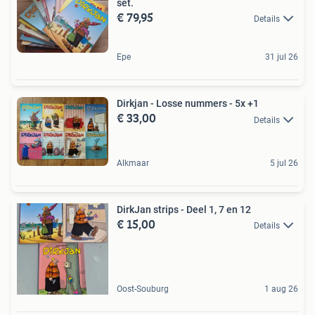
set.
€ 79,95
Details
Epe
31 jul 26
Dirkjan - Losse nummers - 5x +1
€ 33,00
Details
Alkmaar
5 jul 26
DirkJan strips - Deel 1, 7 en 12
€ 15,00
Details
Oost-Souburg
1 aug 26