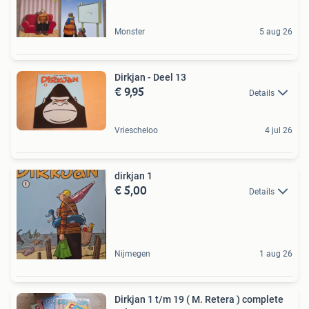
Monster
5 aug 26
Dirkjan - Deel 13
€ 9,95
Details
Vriescheloo
4 jul 26
dirkjan 1
€ 5,00
Details
Nijmegen
1 aug 26
Dirkjan 1 t/m 19 ( M. Retera ) complete