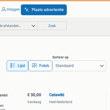
Inloggen
Plaats advertentie
lle afstanden…
Zoek
Sorteer op
Lijst
Foto’s
€ 30,00
Catawiki
aven
Vandaag
Heel Nederland
ven