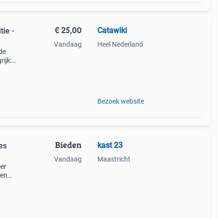
€ 25,00
Catawiki
ie -
Vandaag
Heel Nederland
 de
ijk:
ciale
Bezoek website
Bieden
kast 23
es
Vandaag
Maastricht
eer
 en