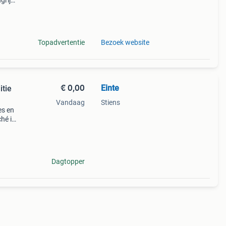
grijk:
Topadvertentie
Bezoek website
€ 0,00
Einte
itie
Vandaag
Stiens
es en
ché in
door
Dagtopper