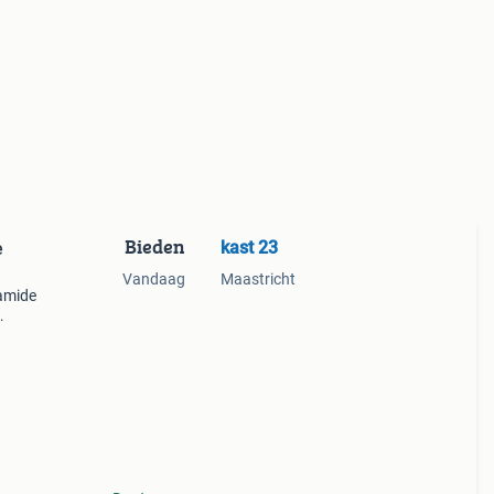
Bieden
kast 23
e
Vandaag
Maastricht
ramide
s