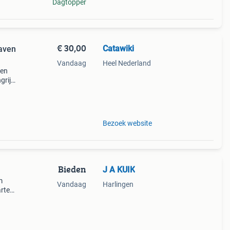
Dagtopper
€ 30,00
Catawiki
aven
Vandaag
Heel Nederland
ven
grijk:
Bezoek website
Bieden
J A KUIK
m
Vandaag
Harlingen
arten
ppie
n in g