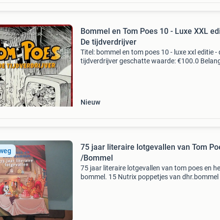
Bommel en Tom Poes 10 - Luxe XXL edit
De tijdverdrijver
Titel: bommel en tom poes 10 - luxe xxl editie -
tijdverdrijver geschatte waarde: €100.0 Belangr
winnende biedingen zijn exclusief 9%
koperbescherming + €3 kavel beschrijving spe
Nieuw
75 jaar literaire lotgevallen van Tom Po
 weg
/Bommel
75 jaar literaire lotgevallen van tom poes en h
bommel. 15 Nutrix poppetjes van dhr.bommel
tom poes en andere voor 65, kan je deze kavel
komen halen met het boek 1940