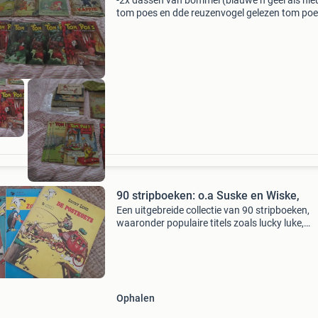
-2x dassen van bommel (blauwe n geel als nie
tom poes en dde reuzenvogel gelezen tom poes en
de rara uitvinding gelezen tom poes en het mo
ei gelezen heer bommel en de bergmensen gelezen -
t
90 stripboeken: o.a Suske en Wiske,
Een uitgebreide collectie van 90 stripboeken,
waaronder populaire titels zoals lucky luke,
roodbaard, asterix, kuifje,tom poes, bessy, sjo
sjimmie., De rode ridder. Het merendeel van de
collectie
Ophalen