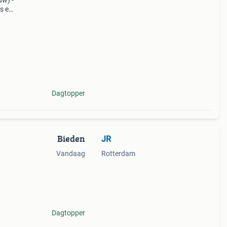
uw) -
nster
Dagtopper
Bieden
JR
Vandaag
Rotterdam
rs en
Dagtopper