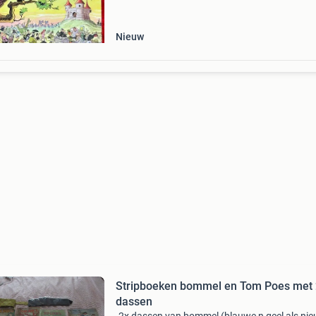
koperbescherming + €3 kavel beschrijving aan
bladzijden 33
Nieuw
Stripboeken bommel en Tom Poes met 
dassen