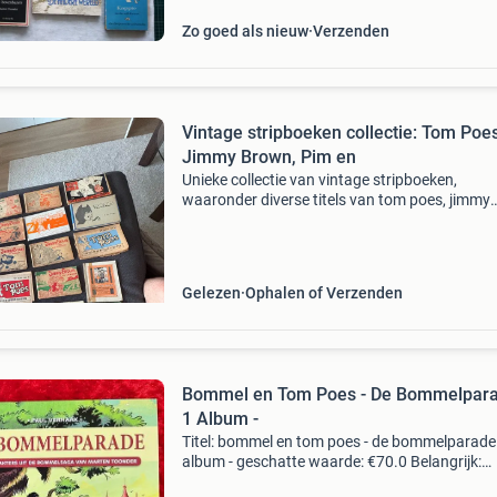
Zo goed als nieuw
Verzenden
Vintage stripboeken collectie: Tom Poes
Jimmy Brown, Pim en
Unieke collectie van vintage stripboeken,
waaronder diverse titels van tom poes, jimmy
brown en pim en mien. Deze boeken verkeren i
gelezen staat met leeftijdsgerelateerde slijtag
bijdraagt aan
Gelezen
Ophalen of Verzenden
Bommel en Tom Poes - De Bommelpara
1 Album -
Titel: bommel en tom poes - de bommelparade 
album - geschatte waarde: €70.0 Belangrijk:
winnende biedingen zijn exclusief 9%