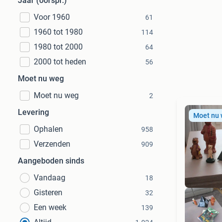
Jaar (oorspr.)
Voor 1960
61
1960 tot 1980
114
1980 tot 2000
64
2000 tot heden
56
Moet nu weg
Moet nu weg
2
Levering
Moet nu
Ophalen
958
Verzenden
909
Aangeboden sinds
Vandaag
18
Gisteren
32
Een week
139