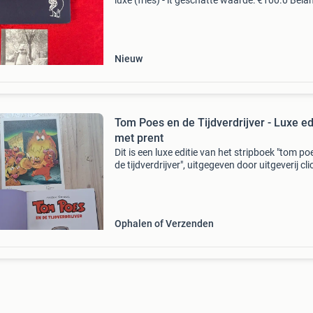
luxe (fries) - it geschatte waarde: €100.0 Belan
winnende biedingen zijn exclusief 9%
koperbescherming + €3 kavel beschrijving
afmetinge
Nieuw
Tom Poes en de Tijdverdrijver - Luxe ed
met prent
Dit is een luxe editie van het stripboek "tom po
de tijdverdrijver", uitgegeven door uitgeverij cli
2021. Het verhaal, oorspronkelijk geschreven 
ruud straatman in 1983 voor h
Ophalen of Verzenden