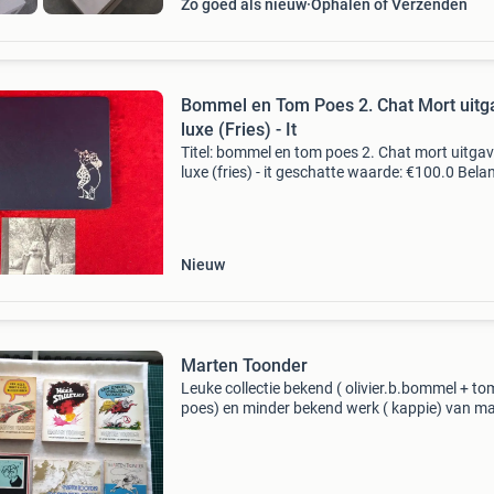
Zo goed als nieuw
Ophalen of Verzenden
Bommel en Tom Poes 2. Chat Mort uitg
luxe (Fries) - It
Titel: bommel en tom poes 2. Chat mort uitga
luxe (fries) - it geschatte waarde: €100.0 Belan
winnende biedingen zijn exclusief 9%
koperbescherming + €3 kavel beschrijving
afmetinge
Nieuw
Marten Toonder
Leuke collectie bekend ( olivier.b.bommel + to
poes) en minder bekend werk ( kappie) van m
toonder, uitgegeven tussen 1964 en 1982. Ka
zit een beetje los in de kaft, de anderen verkere