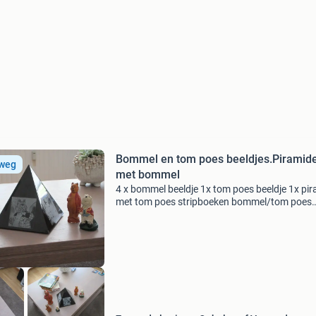
Bommel en tom poes beeldjes.Piramid
 weg
met bommel
4 x bommel beeldje 1x tom poes beeldje 1x pi
met tom poes stripboeken bommel/tom poes
wordt niet loss verkoop bieden via marktplaat