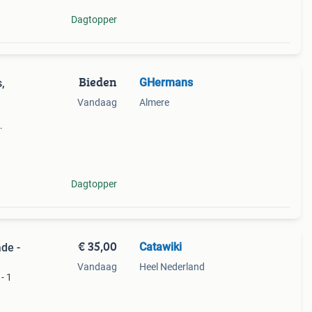
Dagtopper
Bieden
GHermans
,
Vandaag
Almere
n
e, wat
Dagtopper
€ 35,00
Catawiki
de -
Vandaag
Heel Nederland
- 1