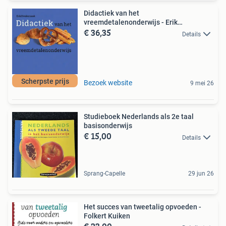
Didactiek van het
vreemdetalenonderwijs - Erik
€ 36,35
Kwakernaak
Details
Scherpste prijs
Bezoek website
9 mei 26
Studieboek Nederlands als 2e taal
basisonderwijs
€ 15,00
Details
Sprang-Capelle
29 jun 26
Het succes van tweetalig opvoeden -
Folkert Kuiken