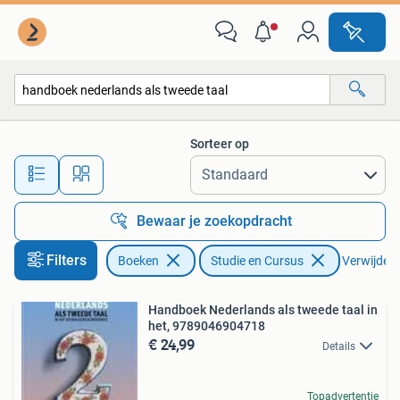
Studieboeken en Cursussen
Sorteer op
Alle afstanden…
Bewaar je zoekopdracht
Filters
Boeken
Studie en Cursus
Verwijder f
Handboek Nederlands als tweede taal in
het, 9789046904718
€ 24,99
Details
Topadvertentie