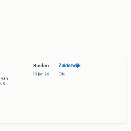
Bieden
Zuiderwijk
-
10 jun 26
Ede
t van
k 3
 d