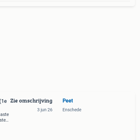
Zie omschrijving
Peet
(1e
3 jun 26
Enschede
paste
ste
klaar