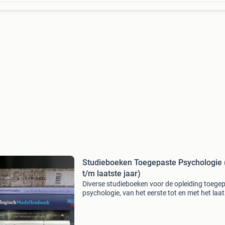
Studieboeken Toegepaste Psychologie 
t/m laatste jaar)
Diverse studieboeken voor de opleiding toege
psychologie, van het eerste tot en met het laat
leerjaar. Alle boeken zijn in zeer nette staat en 
voor een volgende student. Ze worden los va