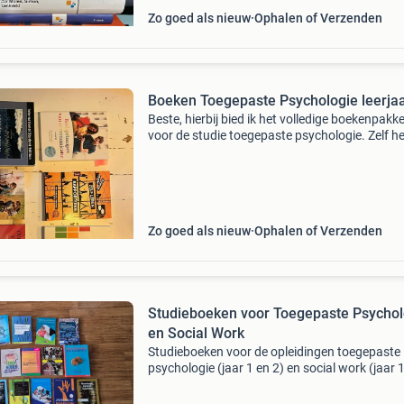
Zo goed als nieuw
Ophalen of Verzenden
Boeken Toegepaste Psychologie leerjaa
Beste, hierbij bied ik het volledige boekenpakk
voor de studie toegepaste psychologie. Zelf he
het eerste jaar aan de han in nijmegen gevolgd.
interesse graag een berichtje. Zelf nieuw a
Zo goed als nieuw
Ophalen of Verzenden
Studieboeken voor Toegepaste Psychol
en Social Work
Studieboeken voor de opleidingen toegepaste
psychologie (jaar 1 en 2) en social work (jaar 
4). De boeken zijn uiteraard gebruikt maar nog
nette staat. De boeken zijn onbeschreven. - De