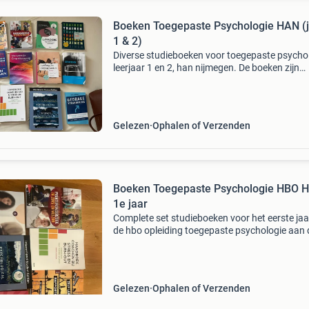
Boeken Toegepaste Psychologie HAN (jaar
1 & 2)
Diverse studieboeken voor toegepaste psychol
leerjaar 1 en 2, han nijmegen. De boeken zijn
gebruikt, maar zien er nog prima uit.
Gelezen
Ophalen of Verzenden
Boeken Toegepaste Psychologie HBO 
1e jaar
Complete set studieboeken voor het eerste jaa
de hbo opleiding toegepaste psychologie aan 
han. De boeken zijn in goede staat en klaar vo
een volgende student. Ideaal om voordelig je s
t
Gelezen
Ophalen of Verzenden