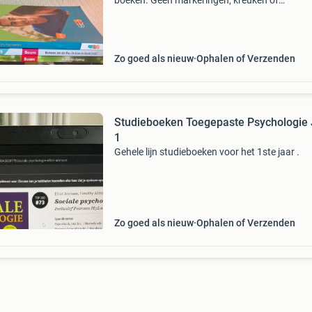
boeken. Geen markeringen, kreuken of
aantekeningen. Ik stopte na de eerste periode
persoonlijke omstandigheden. De verschillend
boeken zijn als bun
Zo goed als nieuw
Ophalen of Verzenden
Studieboeken Toegepaste Psychologie 
1
Gehele lijn studieboeken voor het 1ste jaar .
Zo goed als nieuw
Ophalen of Verzenden