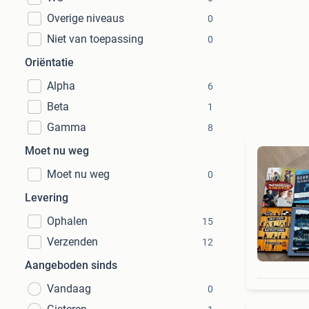
Overige niveaus
0
Niet van toepassing
0
Oriëntatie
Alpha
6
Beta
1
Gamma
8
Moet nu weg
Moet nu weg
0
Levering
Ophalen
15
Verzenden
12
Aangeboden sinds
Vandaag
0