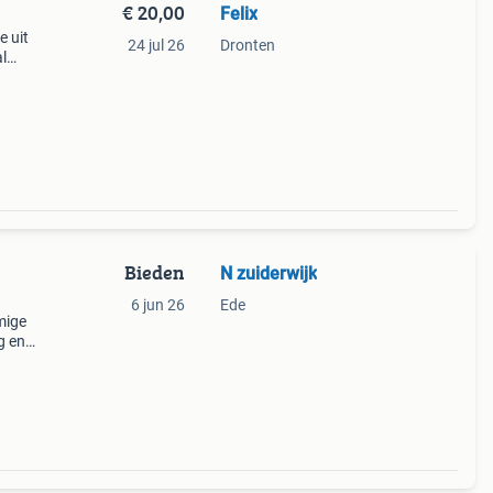
€ 20,00
Felix
e uit
24 jul 26
Dronten
al
king
en
Bieden
N zuiderwijk
6 jun 26
Ede
mige
g en
van