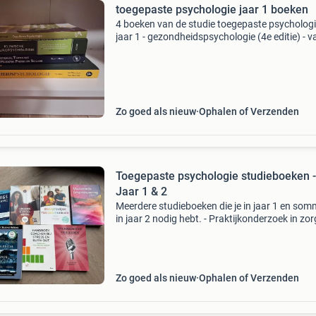
toegepaste psychologie jaar 1 boeken
4 boeken van de studie toegepaste psychologi
jaar 1 - gezondheidspsychologie (4e editie) - v
morrison en paul bennett - computational thin
for the modern problem solver - david d. Riley 
Zo goed als nieuw
Ophalen of Verzenden
Toegepaste psychologie studieboeken -
Jaar 1 & 2
Meerdere studieboeken die je in jaar 1 en som
in jaar 2 nodig hebt. - Praktijkonderzoek in zor
welzijn - draaiboek gedragsverandering -
coachende gespreksvoering - basisprincipes 
communica
Zo goed als nieuw
Ophalen of Verzenden