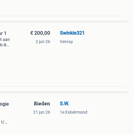
€ 200,00
Swinkie321
r 1
et aan
2 jun 26
Venray
b ik
 Bij
Bieden
S.W.
ogie
21 jun 26
1e Exloërmond
1 t/m
 in
 gids