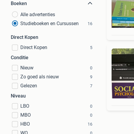
Boeken
Alle advertenties
Studieboeken en Cursussen
16
Direct Kopen
Direct Kopen
5
Conditie
Nieuw
0
Zo goed als nieuw
9
Gelezen
7
Niveau
LBO
0
MBO
0
HBO
16
WO
0