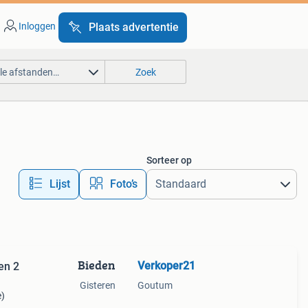
Inloggen
Plaats advertentie
lle afstanden…
Zoek
Sorteer op
Lijst
Foto’s
Bieden
Verkoper21
en 2
Gisteren
Goutum
e)