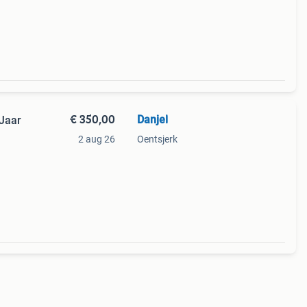
 door
e
€ 350,00
Danjel
Jaar
2 aug 26
Oentsjerk