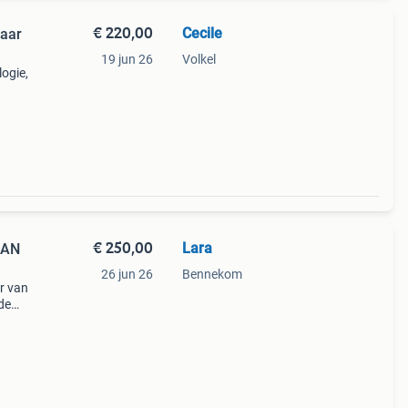
€ 220,00
Cecile
19 jun 26
Volkel
ogie,
€ 250,00
Lara
HAN
26 jun 26
Bennekom
r van
de
or
tudie