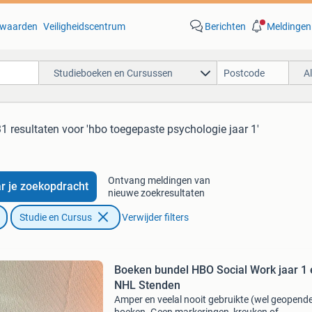
waarden
Veiligheidscentrum
Berichten
Meldingen
Studieboeken en Cursussen
A
31 resultaten
voor 'hbo toegepaste psychologie jaar 1'
Ontvang meldingen van
r je zoekopdracht
nieuwe zoekresultaten
Studie en Cursus
Verwijder filters
Boeken bundel HBO Social Work jaar 1 
NHL Stenden
Amper en veelal nooit gebruikte (wel geopend