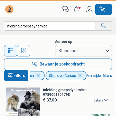
Studieboeken en Cursussen
Sorteer op
Alle afstanden…
Bewaar je zoekopdracht
Filters
Boeken
Studie en Cursus
Verwijder filters
Inleiding groepsdynamica,
9789001301798
€ 37,00
Details
Topadvertentie