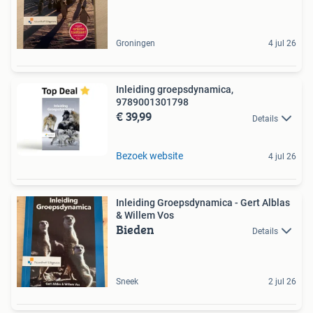
Groningen
4 jul 26
Inleiding groepsdynamica,
9789001301798
€ 39,99
Details
Bezoek website
4 jul 26
Inleiding Groepsdynamica - Gert Alblas
& Willem Vos
Bieden
Details
Sneek
2 jul 26