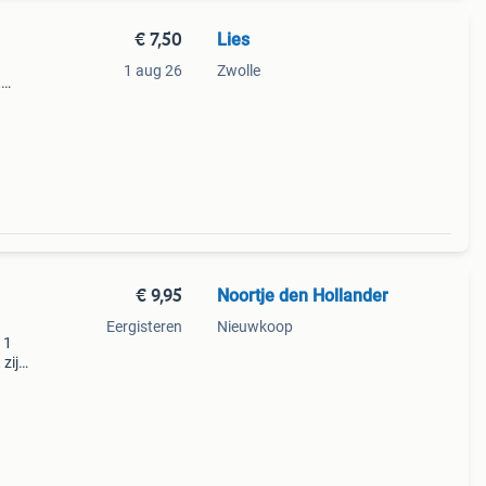
€ 7,50
Lies
1 aug 26
Zwolle
,
€ 9,95
Noortje den Hollander
Eergisteren
Nieuwkoop
 1
zijn: