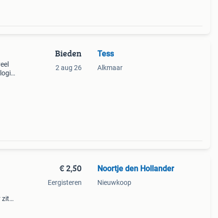
Bieden
Tess
eel
2 aug 26
Alkmaar
logie
 mag
€ 2,50
Noortje den Hollander
u
Eergisteren
Nieuwkoop
zit
l mijn