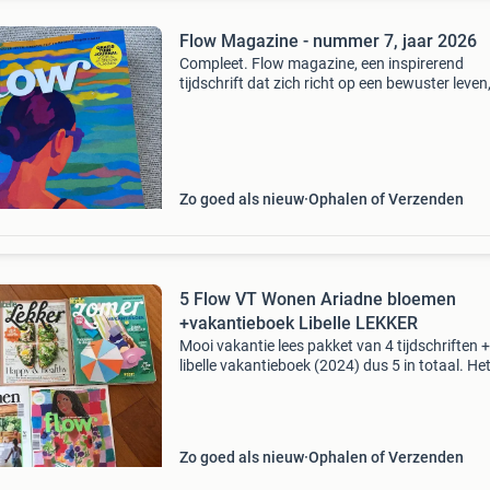
Flow Magazine - nummer 7, jaar 2026
Compleet. Flow magazine, een inspirerend
tijdschrift dat zich richt op een bewuster leven
creativiteit en dagen zonder haast. Deze editie
bevat een gratis tuinjournaal voor al je groene
plannen. Een
Zo goed als nieuw
Ophalen of Verzenden
5 Flow VT Wonen Ariadne bloemen
+vakantieboek Libelle LEKKER
Mooi vakantie lees pakket van 4 tijdschriften +
libelle vakantieboek (2024) dus 5 in totaal. Het 
1.. Libelle zomer vakantieboek 2024 (meeste
puzzels gemaakt, inclusief volledige roman)
(nieuw1
Zo goed als nieuw
Ophalen of Verzenden