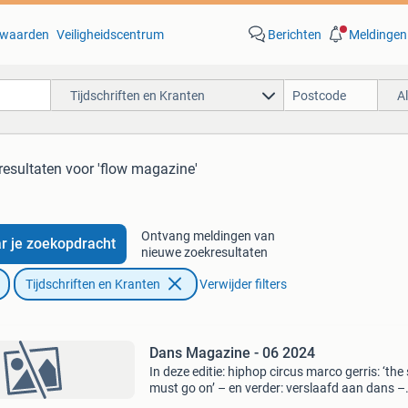
waarden
Veiligheidscentrum
Berichten
Meldingen
Tijdschriften en Kranten
A
resultaten
voor 'flow magazine'
Ontvang meldingen van
r je zoekopdracht
nieuwe zoekresultaten
Tijdschriften en Kranten
Verwijder filters
Dans Magazine - 06 2024
In deze editie: hiphop circus marco gerris: ‘th
must go on’ – en verder: verslaafd aan dans –
(sur)render van alida dors – de weg naar flow