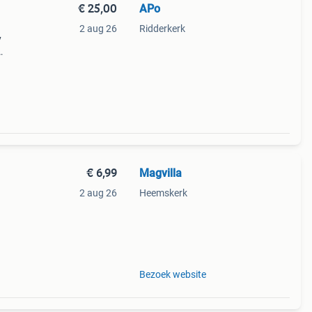
€ 25,00
APo
2 aug 26
Ridderkerk
y
€ 6,99
Magvilla
2 aug 26
Heemskerk
Bezoek website