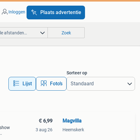
Inloggen
Plaats advertentie
lle afstanden…
Zoek
Sorteer op
Lijst
Foto’s
€ 6,99
Magvilla
e show
3 aug 26
Heemskerk