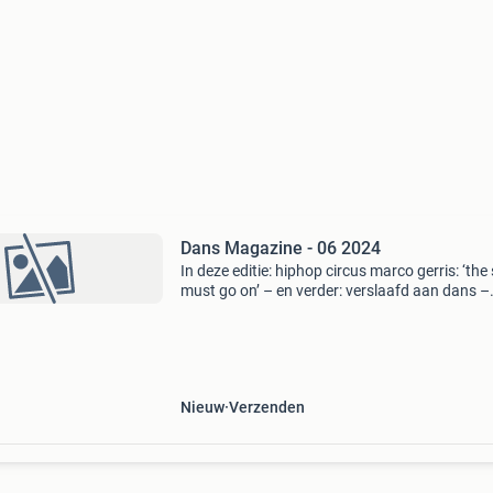
Dans Magazine - 06 2024
In deze editie: hiphop circus marco gerris: ‘th
must go on’ – en verder: verslaafd aan dans –
(sur)render van alida dors – de weg naar flow
Nieuw
Verzenden