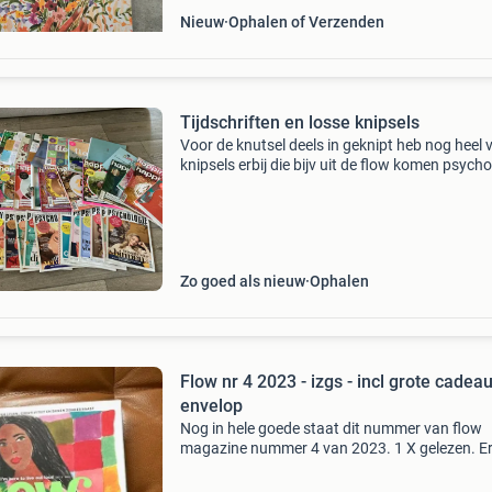
Nieuw
Ophalen of Verzenden
Tijdschriften en losse knipsels
Voor de knutsel deels in geknipt heb nog heel v
knipsels erbij die bijv uit de flow komen psycho
magazine niet in geknipt interesse in een deel
ook ophalen nabij centrum
Zo goed als nieuw
Ophalen
Flow nr 4 2023 - izgs - incl grote cadea
envelop
Nog in hele goede staat dit nummer van flow
magazine nummer 4 van 2023. 1 X gelezen. Er 
ook nog een grote cadeau envelop bij. Kijk bij a
ads voor meer tijdschriften. Lekker voor de