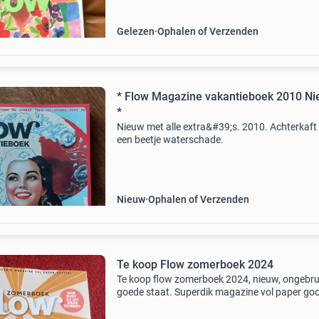
vakantie.
Gelezen
Ophalen of Verzenden
* Flow Magazine vakantieboek 2010 N
*
Nieuw met alle extra&#39;s. 2010. Achterkaft
een beetje waterschade.
Nieuw
Ophalen of Verzenden
Te koop Flow zomerboek 2024
Te koop flow zomerboek 2024, nieuw, ongebrui
goede staat. Superdik magazine vol paper goo
Leuk om mee te nemen tijdens je vakantie.