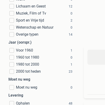
Lichaam en Geest
12
Muziek, Film of Tv
0
Sport en Vrije tijd
2
Wetenschap en Natuur
0
Overige typen
14
Jaar (oorspr.)
Voor 1960
1
1960 tot 1980
0
1980 tot 2000
1
2000 tot heden
23
Moet nu weg
Moet nu weg
0
Levering
Ophalen
48