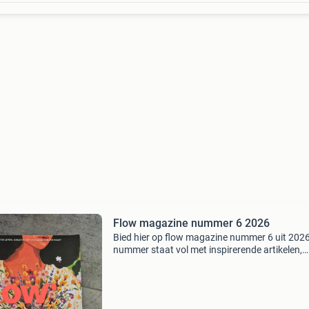
Flow magazine nummer 6 2026
Bied hier op flow magazine nummer 6 uit 2026
nummer staat vol met inspirerende artikelen,
prachtige illustraties en creatieve ideeën om
bewuster te leven. Een must-have voor liefheb
van flow!