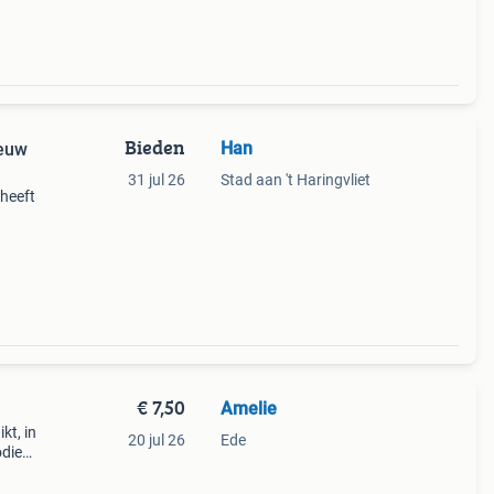
Bieden
Han
ieuw
31 jul 26
Stad aan 't Haringvliet
 heeft
€ 7,50
Amelie
kt, in
20 jul 26
Ede
dies.