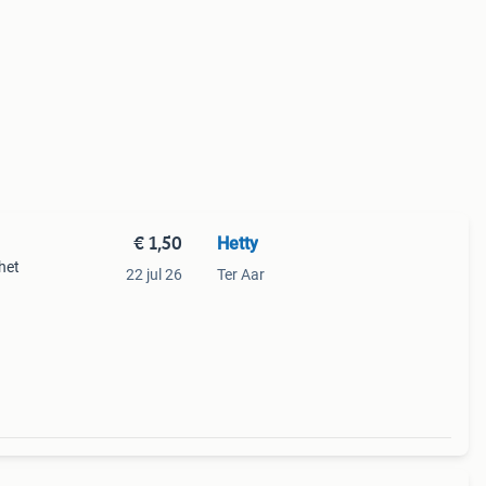
€ 1,50
Hetty
het
22 jul 26
Ter Aar
ke