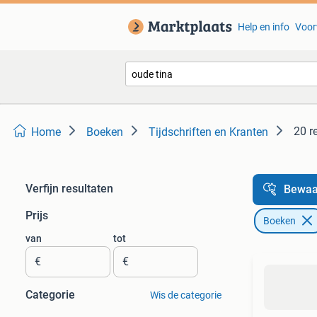
Help en info
Voor
20 r
Home
Boeken
Tijdschriften en Kranten
Verfijn resultaten
Bewaa
Prijs
Boeken
van
tot
€
€
Categorie
Wis de categorie