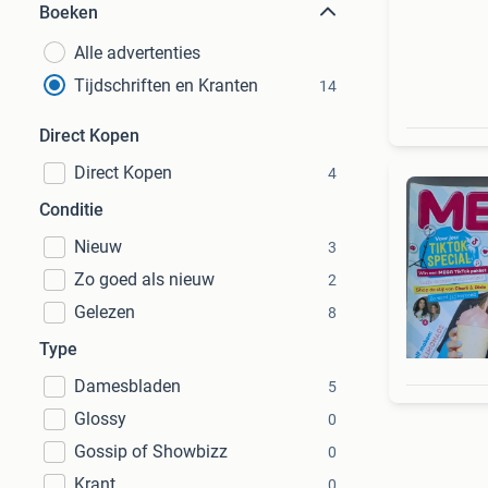
Boeken
Alle advertenties
Tijdschriften en Kranten
14
Direct Kopen
Direct Kopen
4
Conditie
Nieuw
3
Zo goed als nieuw
2
Gelezen
8
Type
Damesbladen
5
Glossy
0
Gossip of Showbizz
0
Krant
0