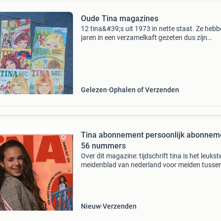
Oude Tina magazines
12 tina&#39;s uit 1973 in nette staat. Ze heb
jaren in een verzamelkaft gezeten dus zijn
geperforeerd. 2 Euro per stuk. Ophalen kan in
lommel, belgie net over de grens met luyksgest
Verzende
Gelezen
Ophalen of Verzenden
Tina abonnement persoonlijk abonnem
56 nummers
Over dit magazine: tijdschrift tina is het leukst
meidenblad van nederland voor meiden tussen
en 12 jaar oud! Het staat vol met leuke en
spannende stripverhalen van stripheldinnen z
de tweel
Nieuw
Verzenden