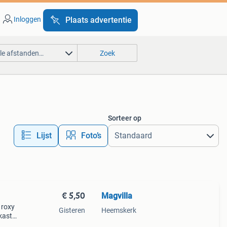
Inloggen
Plaats advertentie
lle afstanden…
Zoek
Sorteer op
Lijst
Foto’s
€ 5,50
Magvilla
 roxy
Gisteren
Heemskerk
 kast?