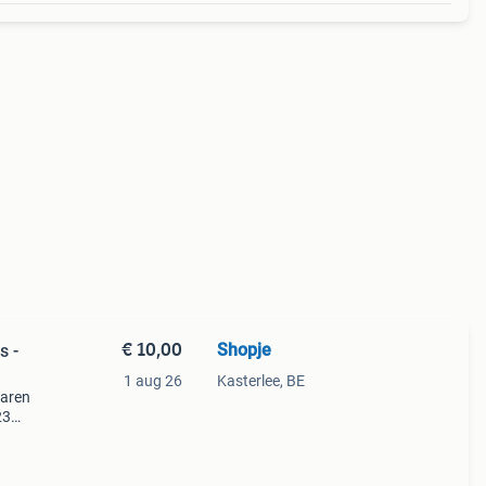
€ 10,00
Shopje
s -
1 aug 26
Kasterlee, BE
jaren
23
 kan