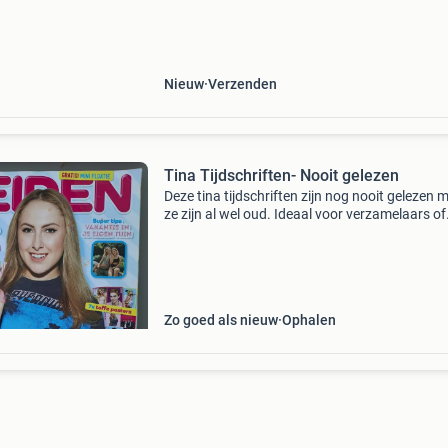
vintage = hip?
Nieuw
Verzenden
Tina Tijdschriften- Nooit gelezen
Deze tina tijdschriften zijn nog nooit gelezen 
ze zijn al wel oud. Ideaal voor verzamelaars of
liefhebbers van tina. Het blad is niet nieuw ma
wel compleet.
Zo goed als nieuw
Ophalen