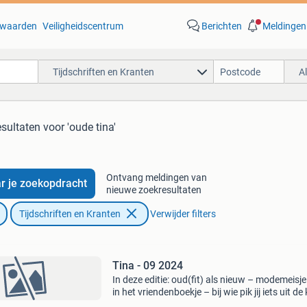
waarden
Veiligheidscentrum
Berichten
Meldingen
Tijdschriften en Kranten
A
esultaten
voor 'oude tina'
Ontvang meldingen van
r je zoekopdracht
nieuwe zoekresultaten
Tijdschriften en Kranten
Verwijder filters
Tina - 09 2024
In deze editie: oud(fit) als nieuw – modemeisje
in het vriendenboekje – bij wie pik jij iets uit de
– Win tweedehands pareltjes van de sterren –