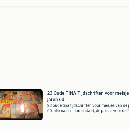
23 Oude TINA Tijdschriften voor meisje
jaren 60
23 oude tina tijdschriften voor meisjes van de 
60; allemaal in prima staat; de prijs is voor de 
samen! Ps: wij verzenden ook met postnl en u
ons telefonisch bereiken via 0032475265715