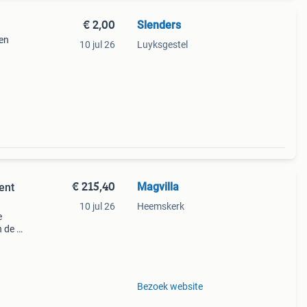
€ 2,00
Slenders
ben
10 jul 26
Luyksgestel
el.
€ 215,40
Magvilla
ent
10 jul 26
Heemskerk
e
 de 8
oals
Bezoek website