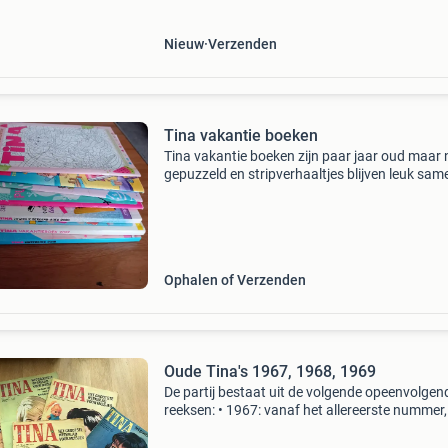
de tweel
Nieuw
Verzenden
Tina vakantie boeken
Tina vakantie boeken zijn paar jaar oud maar n
gepuzzeld en stripverhaaltjes blijven leuk sam
ophalen in wouw
Ophalen of Verzenden
Oude Tina's 1967, 1968, 1969
De partij bestaat uit de volgende opeenvolgen
reeksen: • 1967: vanaf het allereerste nummer,
juni 1967, tot en met het einde van het jaar. • 
nr 25 ontbreekt (22 juni), verder voll