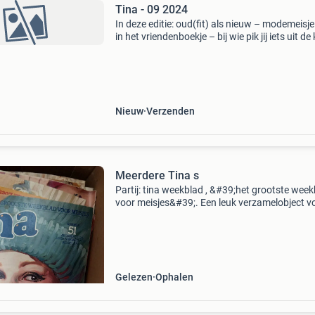
Tina - 09 2024
In deze editie: oud(fit) als nieuw – modemeisje
in het vriendenboekje – bij wie pik jij iets uit de
– Win tweedehands pareltjes van de sterren –
vintage = hip?
Nieuw
Verzenden
Meerdere Tina s
Partij: tina weekblad , &#39;het grootste wee
voor meisjes&#39;. Een leuk verzamelobject v
liefhebbers van oude tijdschriften en tina-fans
conditie is &#39;gelezen&#39;.
Gelezen
Ophalen