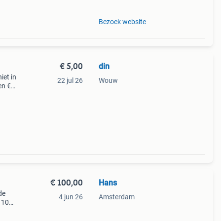
Bezoek website
€ 5,00
din
iet in
22 jul 26
Wouw
en €5
€ 100,00
Hans
de
4 jun 26
Amsterdam
 10
1968: