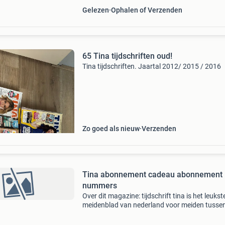
Gelezen
Ophalen of Verzenden
65 Tina tijdschriften oud!
Tina tijdschriften. Jaartal 2012/ 2015 / 2016
Zo goed als nieuw
Verzenden
Tina abonnement cadeau abonnement
nummers
Over dit magazine: tijdschrift tina is het leukst
meidenblad van nederland voor meiden tussen
en 12 jaar oud! Het staat vol met leuke en
spannende stripverhalen van stripheldinnen z