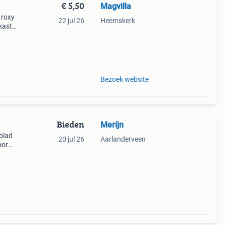
€ 5,50
Magvilla
 roxy
22 jul 26
Heemskerk
 kast?
Bezoek website
Bieden
Merijn
kblad
20 jul 26
Aarlanderveen
oor
. De