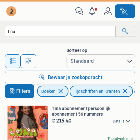
Tijdschriften en Kranten
Sorteer op
Alle afstanden…
Bewaar je zoekopdracht
Filters
Boeken
Tijdschriften en Kranten
Ver
Tina abonnement persoonlijk
abonnement 56 nummers
€ 215,40
Details
Topadvertentie