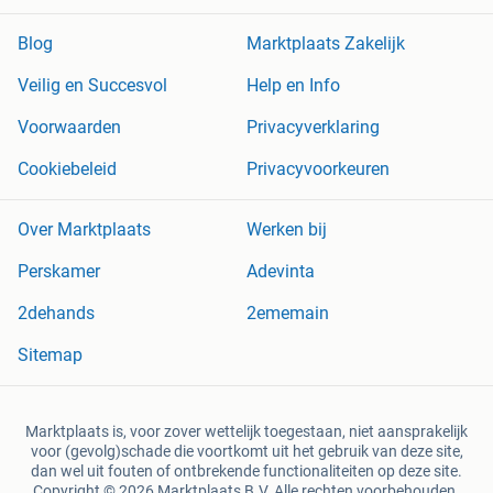
Blog
Marktplaats Zakelijk
Veilig en Succesvol
Help en Info
Voorwaarden
Privacyverklaring
Cookiebeleid
Privacyvoorkeuren
Over Marktplaats
Werken bij
Perskamer
Adevinta
2dehands
2ememain
Sitemap
Marktplaats is, voor zover wettelijk toegestaan, niet aansprakelijk
voor (gevolg)schade die voortkomt uit het gebruik van deze site,
dan wel uit fouten of ontbrekende functionaliteiten op deze site.
Copyright © 2026 Marktplaats B.V. Alle rechten voorbehouden.