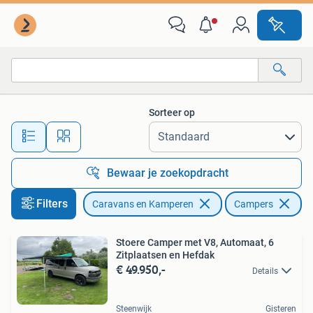
Campers
Sorteer op
Alle afstanden…
Bewaar je zoekopdracht
Filters
Caravans en Kamperen
Campers
Stoere Camper met V8, Automaat, 6
Zitplaatsen en Hefdak
€ 49.950,-
Details
Steenwijk
Gisteren