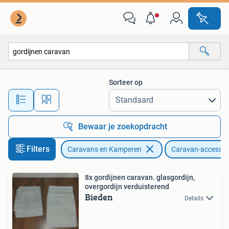
Caravan accessoires
Sorteer op
Alle afstanden…
Bewaar je zoekopdracht
Filters
Caravans en Kamperen
Caravan-accessoi
8x gordijnen caravan. glasgordijn,
overgordijn verduisterend
Bieden
Details