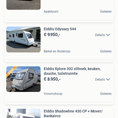
Apeldoorn
Gisteren
Elddis Odyssey 544
€ 9.950,-
Details
Berkel en Rodenrijs
Gisteren
Elddis Xplore 302 zithoek, keuken,
douche, toiletruimte
€ 8.950,-
Details
Vroomshoop
Gisteren
Elddis Shadowline 430 CP + Mover/
Bankairco