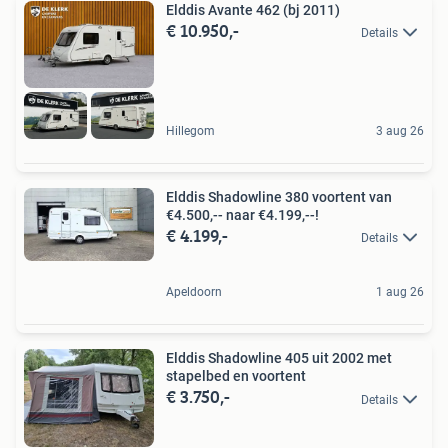
Elddis Avante 462 (bj 2011)
€ 10.950,-
Details
Hillegom
3 aug 26
Elddis Shadowline 380 voortent van
€4.500,-- naar €4.199,--!
€ 4.199,-
Details
Apeldoorn
1 aug 26
Elddis Shadowline 405 uit 2002 met
stapelbed en voortent
€ 3.750,-
Details