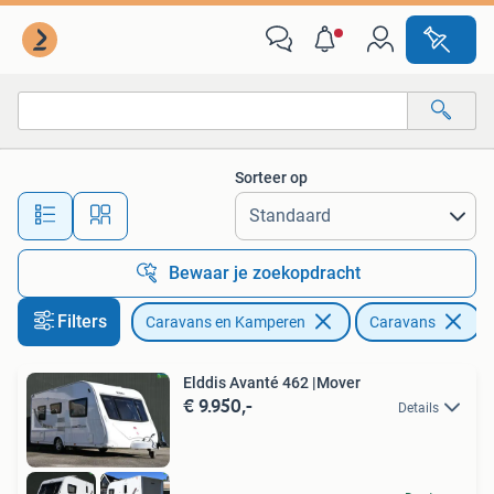
Caravans
Sorteer op
Alle afstanden…
Bewaar je zoekopdracht
Filters
Caravans en Kamperen
Caravans
Elddis Avanté 462 |Mover
€ 9.950,-
Details