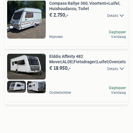
Compass Rallye 360, Voortent+Luifel,
Huishoudaccu, Toilet
€ 2.750,-
Details
Dagtopper
Nijeveen
Vandaag
Elddis Affinity 482
Mover|ALDE|Fietsdrager|Luifel|Oven|etc
€ 18.950,-
Details
Dagtopper
Oosterblokker
Vandaag