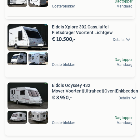
Dagtopper
Oosterblokker
Vandaag
Elddis Xplore 302 Cass.luifel
Fietsdrager Voortent Lichtgew
€ 10.500,-
Details
Dagtopper
Oosterblokker
Vandaag
Elddis Odyssey 432
Mover|Voortent|Ultraheat|Oven|Enkbedden
€ 8.950,-
Details
Dagtopper
Oosterblokker
Vandaag