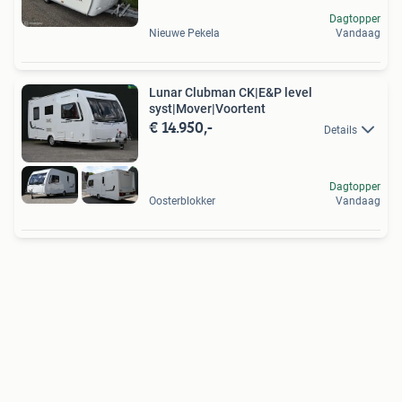
Dagtopper
Nieuwe Pekela
Vandaag
Lunar Clubman CK|E&P level
syst|Mover|Voortent
€ 14.950,-
Details
Dagtopper
Oosterblokker
Vandaag