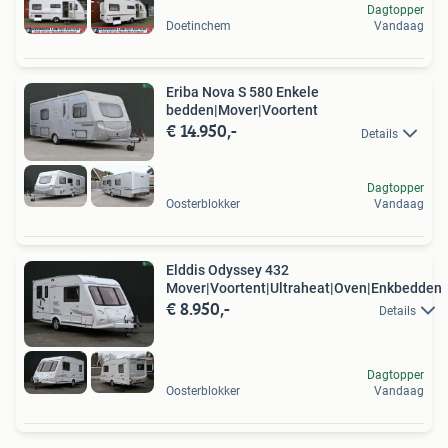
Dagtopper
Doetinchem
Vandaag
Eriba Nova S 580 Enkele
bedden|Mover|Voortent
€ 14.950,-
Details
Dagtopper
Oosterblokker
Vandaag
Elddis Odyssey 432
Mover|Voortent|Ultraheat|Oven|Enkbedden
€ 8.950,-
Details
Dagtopper
Oosterblokker
Vandaag