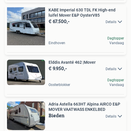
KABE Imperial 630 TDL FK High-end
luifel Mover E&P OysterV85
€ 67.500,-
Details
Dagtopper
Eindhoven
Vandaag
Elddis Avanté 462 |Mover
€ 9.950,-
Details
Dagtopper
Oosterblokker
Vandaag
Adria Astella 663HT Alpina AIRCO E&P
MOVER VAATWASS ENKELBED
Bieden
Details