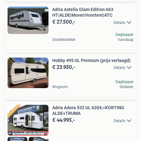
Adria Astella Glam Edition 663
HT|ALDE|Mover|Voortent|ATC
€ 27.500,-
Details
Dagtopper
Oosterblokker
Vandaag
Hobby 495 UL Premium (prijs verlaagd)
€ 23.950,-
Details
Dagtopper
Wognum
Gisteren
Adria Adora 532 UL 6204,=KORTING
ALDE+TRUMA
€ 44.995,-
Details