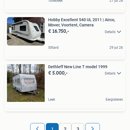
Tollebeek
27 jul 26
Hobby Excellent 540 UL 2011 | Airco,
Mover, Voortent, Camera
€ 16.750,-
Details
Sittard
29 jul 26
Dethleff New Line T model 1999
€ 5.000,-
Details
Leek
Eergisteren
1
2
3