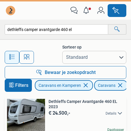
Caravans
Sorteer op
Alle afstanden…
Bewaar je zoekopdracht
Filters
Caravans en Kamperen
Caravans
V
Dethleffs Camper Avantgarde 460 EL
2023
€ 24.500,-
Details
Dagtopper