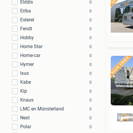
Elddis
0
Eriba
0
Esterel
0
Fendt
0
Hobby
0
Home Star
0
Home-car
0
Hymer
0
Ixus
0
Kabe
0
Kip
0
Knaus
0
LMC en Münsterland
0
Next
0
Polar
0