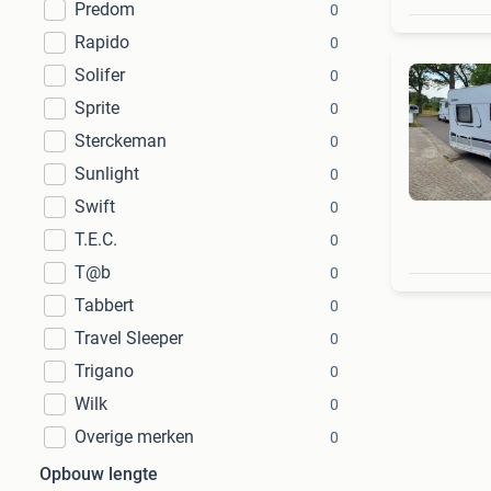
Predom
0
Rapido
0
Solifer
0
Sprite
0
Sterckeman
0
Sunlight
0
Swift
0
T.E.C.
0
T@b
0
Tabbert
0
Travel Sleeper
0
Trigano
0
Wilk
0
Overige merken
0
Opbouw lengte