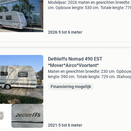
Modeljaar: 2026 maten en gewichten breedte:
cm. Opbouw lengte: 530 cm. Totale lengte: 77
Stahoogte: 198 cm. Leeg-gewicht: 1315 kg.
Maximaal gewicht: 2000 kg. Laadvermogen: 
kg. Slapen aant
2026
5 tot 6 meter
Dethleffs Nomad 490 EST
*Mover*Airco*Voortent*
Maten en gewichten breedte: 230 cm. Opbou
lengte: 590 cm. Totale lengte: 729 cm. Stahoo
198 cm. Totale hoogte: 265 cm. Leeg-gewicht:
Financiering mogelijk
1280 kg. Maximaal gewicht: 1800 kg.
Laadvermogen: 475 kg. Slap
2021
5 tot 6 meter