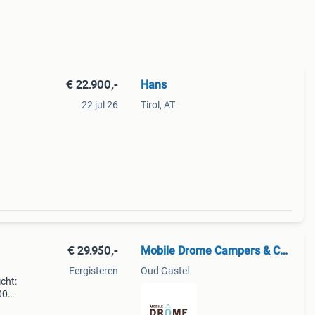
€ 22.900,-
Hans
22 jul 26
Tirol, AT
g
€ 29.950,-
Mobile Drome Campers & Caravans
Eergisteren
Oud Gastel
cht:
00
gte: