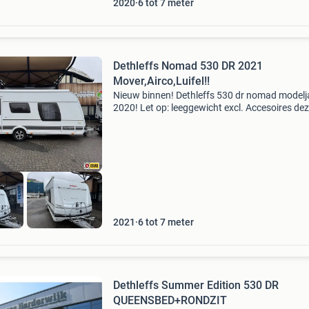
2020
6 tot 7 meter
Dethleffs Nomad 530 DR 2021
Mover,Airco,Luifel!!
Nieuw binnen! Dethleffs 530 dr nomad modelj
2020! Let op: leeggewicht excl. Accesoires de
ruim ingedeelde en zeer complete caravan is 
meer voorzien van de volgende opties: -
asverhoging 200
2021
6 tot 7 meter
Dethleffs Summer Edition 530 DR
QUEENSBED+RONDZIT