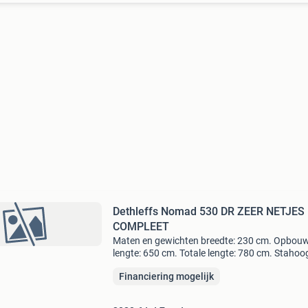
Dethleffs Nomad 530 DR ZEER NETJES
COMPLEET
Maten en gewichten breedte: 230 cm. Opbou
lengte: 650 cm. Totale lengte: 780 cm. Stahoo
198 cm. Totale hoogte: 265 cm. Leeg-gewicht:
Financiering mogelijk
1350 kg. Maximaal gewicht: 1800 kg.
Laadvermogen: 405 kg. Slap