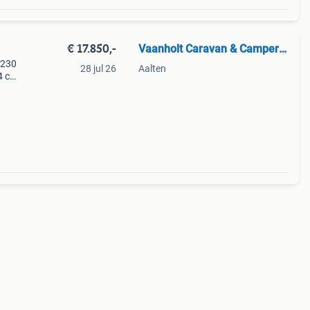
€ 17.850,-
Vaanholt Caravan & Camper Service
 230
28 jul 26
Aalten
4 cm.
eg-
g.