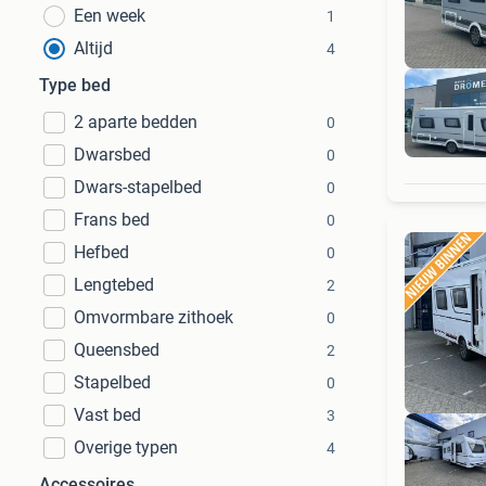
Een week
1
Altijd
4
Type bed
2 aparte bedden
0
Dwarsbed
0
Dwars-stapelbed
0
Frans bed
0
Hefbed
0
Lengtebed
2
Omvormbare zithoek
0
Queensbed
2
Stapelbed
0
Vast bed
3
Overige typen
4
Accessoires