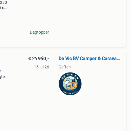
 230
6 cm.
616
Dagtopper
€ 24.950,-
De Vic BV Camper & Caravan Service
15 jul 26
Geffen
w
gte: