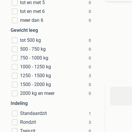
tot en met 5
0
tot en met 6
0
meer dan 6
0
Gewicht leeg
tot 500 kg
0
500 - 750 kg
0
750 - 1000 kg
0
1000 - 1250 kg
0
1250 - 1500 kg
3
1500 - 2000 kg
0
2000 kg en meer
0
Indeling
Standaardzit
1
Rondzit
3
Treinzit
0