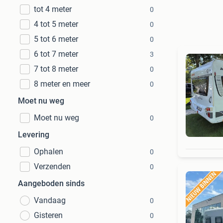
tot 4 meter
0
4 tot 5 meter
0
5 tot 6 meter
0
6 tot 7 meter
3
7 tot 8 meter
0
8 meter en meer
0
Moet nu weg
Moet nu weg
0
Levering
Ophalen
0
Verzenden
0
Aangeboden sinds
Vandaag
0
Gisteren
0