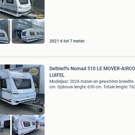
198 cm. Totale hoogte: 265 cm. Slaapplaatse
aantal slaapp
2021
6 tot 7 meter
Dethleffs Nomad 510 LE MOVER-AIRCO
LUIFEL
Modeljaar: 2026 maten en gewichten breedte:
cm. Opbouw lengte: 630 cm. Totale lengte: 76
Leeg-gewicht: 1417 kg. Maximaal gewicht: 18
kg. Laadvermogen: 383 kg. Slapen aantal
slaapplaatsen: 4