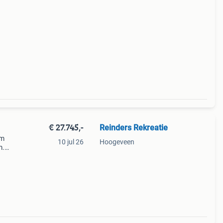
 is
gfk-
€ 27.745,-
Reinders Rekreatie
um
10 jul 26
Hoogeveen
m.