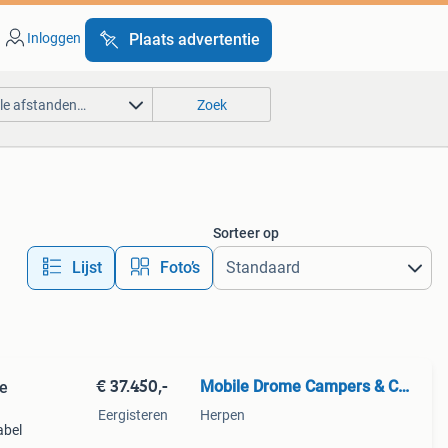
Inloggen
Plaats advertentie
lle afstanden…
Zoek
Sorteer op
Lijst
Foto’s
€ 37.450,-
Mobile Drome Campers & Caravans Herpen
1e
Eergisteren
Herpen
abel