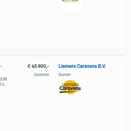
n
€ 43.900,-
Liemers Caravans B.V.
-
Gisteren
Duiven
 230
2 cm.
00