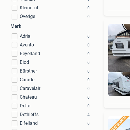
Kleine zit
0
Overige
0
Merk
Adria
0
Avento
0
Beyerland
0
Biod
0
Bürstner
0
Carado
0
Caravelair
0
Chateau
0
Delta
0
Dethleffs
4
Eifelland
0