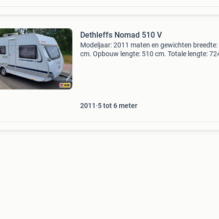
Dethleffs Nomad 510 V
Modeljaar: 2011 maten en gewichten breedte:
cm. Opbouw lengte: 510 cm. Totale lengte: 72
Stahoogte: 198 cm. Totale hoogte: 254 cm. Le
gewicht: 1160 kg. Maximaal gewicht: 1.500 K
Laadvermo
2011
5 tot 6 meter