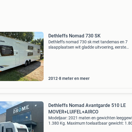
Dethleffs Nomad 730 SK
Dethleffs nomad 730 sk met tandemas en 7
slaapplaatsen wit gladde uitvoering, eerste
eigenaar, gewichtsverhoging tot 2500 kg,
airconditioning truma avent comfort, bekledin
macao, koelkast van 150 lit
2012
8 meter en meer
Dethleffs Nomad Avantgarde 510 LE
MOVER+LUIFEL+AIRCO
Modeljaar: 2021 maten en gewichten leeggewi
1.380 Kg. Maximum toelaatbaar gewicht: 1.8
Kg. Lengte: 762 cm. Breedte: 230 cm. Sta-hoo