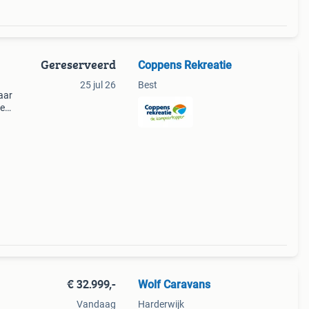
Gereserveerd
Coppens Rekreatie
25 jul 26
Best
aar
ze
onder
€ 32.999,-
Wolf Caravans
Vandaag
Harderwijk