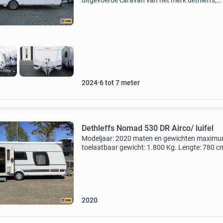
uitgevoerde caravan van het merk dethleffs,
beschikt u over 4 slaapplaatsen. Deze caravan
gebouwd in 2024. Doordat er een zogenaamd 
materiaal is
2024
6 tot 7 meter
Dethleffs Nomad 530 DR Airco/ luifel
Modeljaar: 2020 maten en gewichten maxim
toelaatbaar gewicht: 1.800 Kg. Lengte: 780 c
Breedte: 230 cm. Slaapplaatsen aantal
slaapplaatsen: 2 indelingzit: rondzit keuken:
middenkeuken bed: vrijstaa
2020