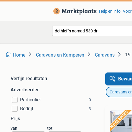
Help en info
Voor
19 
Home
Caravans en Kamperen
Caravans
Verfijn resultaten
Bewaa
Adverteerder
Caravans e
Particulier
0
Bedrijf
3
Prijs
van
tot