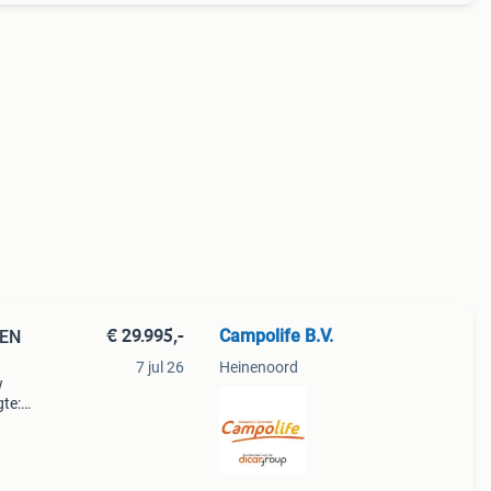
€ 29.995,-
Campolife B.V.
 EN
7 jul 26
Heinenoord
w
gte: