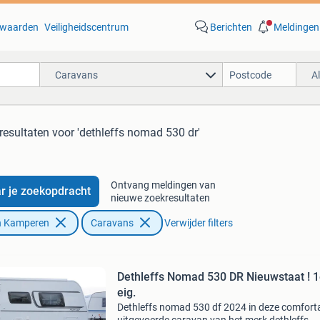
waarden
Veiligheidscentrum
Berichten
Meldingen
Caravans
A
resultaten
voor 'dethleffs nomad 530 dr'
Ontvang meldingen van
r je zoekopdracht
nieuwe zoekresultaten
n Kamperen
Caravans
Verwijder filters
Dethleffs Nomad 530 DR Nieuwstaat ! 
eig.
Dethleffs nomad 530 df 2024 in deze comfort