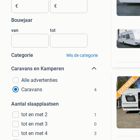
€
€
Bouwjaar
van
tot
Categorie
Wis de categorie
Caravans en Kamperen
Alle advertenties
Caravans
4
Aantal slaapplaatsen
tot en met 2
1
tot en met 3
0
tot en met 4
3