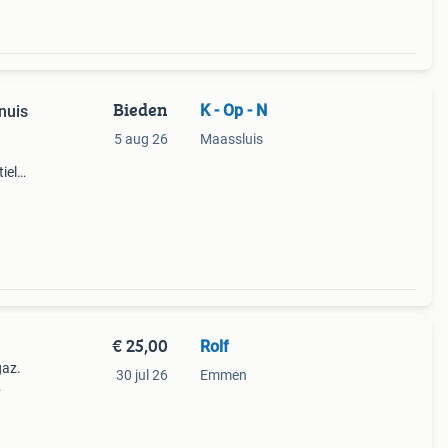
Bieden
K - Op - N
rnuis
5 aug 26
Maassluis
iel
g
g weg
€ 25,00
Rolf
gaz.
30 jul 26
Emmen