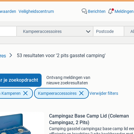
waarden
Veiligheidscentrum
Berichten
Meldingen
Kampeeraccessoires
A
53 resultaten
voor '2 pits gasstel camping'
res
Ontvang meldingen van
r je zoekopdracht
nieuwe zoekresultaten
n Kamperen
Kampeeraccessoires
Verwijder filters
Campingaz Base Camp Lid (Coleman
Campingaz, 2 Pits)
Camping gasstel campingaz base camp lid ee