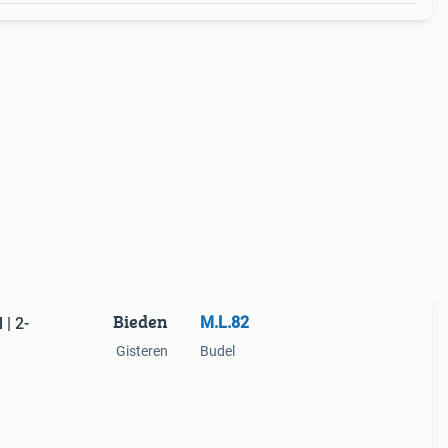
Bieden
M.L.82
| 2-
Gisteren
Budel
ijdens
nders