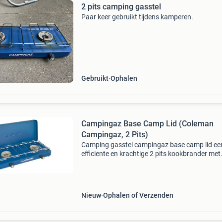
2 pits camping gasstel
Paar keer gebruikt tijdens kamperen.
Gebruikt
Ophalen
Campingaz Base Camp Lid (Coleman
Campingaz, 2 Pits)
Camping gasstel campingaz base camp lid ee
efficiente en krachtige 2 pits kookbrander met
deksel. De campingaz base camp lid is een bas
kooktoestel met 2 x 1500 watt branders. (De 
van camping
Nieuw
Ophalen of Verzenden