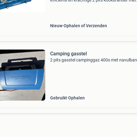
efficiente en krachtige 2 pits kookbrander met
deksel. De campingaz base camp lid is een bas
kooktoestel met 2 x 1500 watt branders. (De 
van camping
Nieuw
Ophalen of Verzenden
Camping gasstel
2 pits gasstel campinggaz 400s met navulbare
Gebruikt
Ophalen