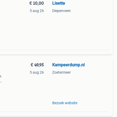
€ 10,00
Lisette
5 aug 26
Diepenveen
€ 49,95
Kampeerdump.nl
5 aug 26
Zoetermeer
n
is
lagon
Bezoek website