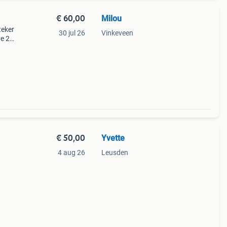
€ 60,00
Milou
teker
30 jul 26
Vinkeveen
we 2x
€ 50,00
Yvette
4 aug 26
Leusden