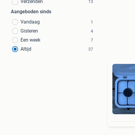
Verzenden
13
Aangeboden sinds
Vandaag
1
Gisteren
4
Een week
7
Altijd
37