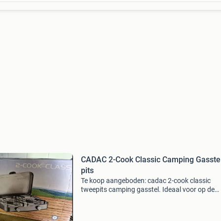
CADAC 2-Cook Classic Camping Gasstel 
pits
Te koop aangeboden: cadac 2-cook classic
tweepits camping gasstel. Ideaal voor op de
camping, in de voortent, caravan, camper of t
een dagje buiten koken. ✅ 2 Krachtige gasbra
✅ compact en