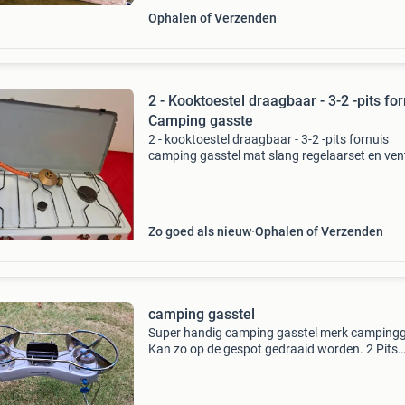
Ophalen of Verzenden
2 - Kooktoestel draagbaar - 3-2 -pits fo
Camping gasste
2 - kooktoestel draagbaar - 3-2 -pits fornuis
camping gasstel mat slang regelaarset en vent
speciaal voor kamperen buitenshuis. Met slan
regelaarset gebruikt, maar in nette staat. Ma
per stuk
Zo goed als nieuw
Ophalen of Verzenden
camping gasstel
Super handig camping gasstel merk camping
Kan zo op de gespot gedraaid worden. 2 Pits
compleet met gril en bakplaat