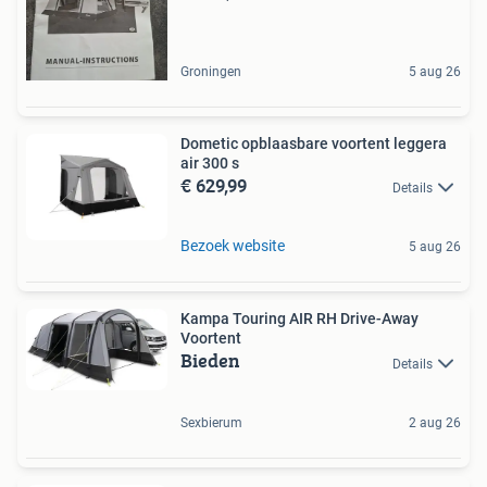
Groningen
5 aug 26
Dometic opblaasbare voortent leggera
air 300 s
€ 629,99
Details
Bezoek website
5 aug 26
Kampa Touring AIR RH Drive-Away
Voortent
Bieden
Details
Sexbierum
2 aug 26