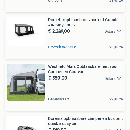
Uithoorn
28 jul 26
Dometic opblaasbare voortent Grande
AIR Stay 390 S
€ 2.249,00
Details
Bezoek website
28 jul 26
Westfield Mars Opblaasbare tent voor
Camper en Caravan
€ 550,00
Details
Dedemsvaart
22 jul 26
Dorema opblaasbare camper en bus tent
quick n easy air
€ 569,00