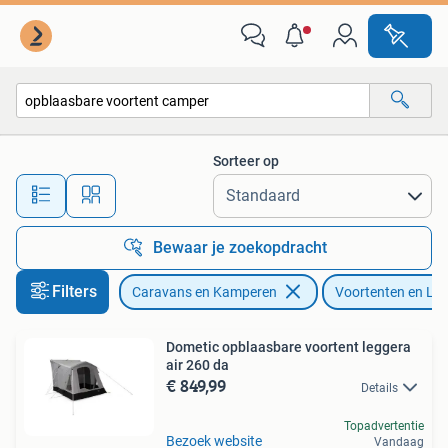
Voortenten en Luifels
Sorteer op
Alle afstanden…
Bewaar je zoekopdracht
Filters
Caravans en Kamperen
Voortenten en Lui
Dometic opblaasbare voortent leggera
air 260 da
€ 849,99
Details
Topadvertentie
Bezoek website
Vandaag