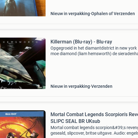
de mi
Nieuw in verpakking
Ophalen of Verzenden
Killerman (Blu-ray) - Blu-ray
Opgegroeid in het diamantdistrict in new york
moe diamond (liam hemsworth) de sieradenh
vanbinnen en vanbuiten en gebruikt zijn conne
voor het witwassen van geld. Als moe en zijn 
Nieuw in verpakking
Verzenden
Mortal Combat Legends Scorpion's Re
SLIPC SEAL BR UKsub
Mortal combat legends scorpion&#39;s reven
geseald, slipcover, britse uitgave. Audio: engel