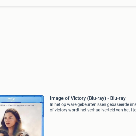
Image of Victory (Blu-ray) - Blu-ray
In het op ware gebeurtenissen gebaseerde im
of victory wordt het verhaal verteld van het tijd
verlies van kibboets nitzanim aan de egyptisc
strijdkrachten in de oorlog van 1948; zowel va