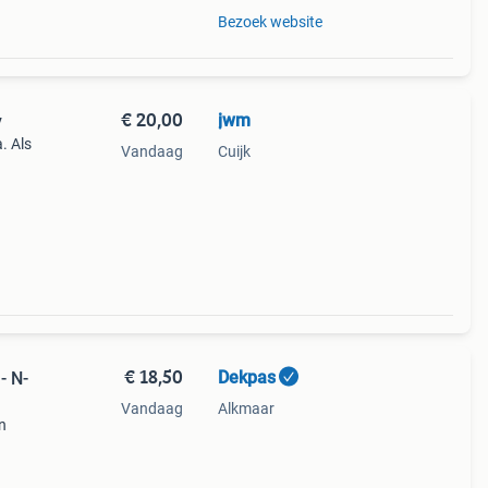
Bezoek website
€ 20,00
jwm
y
. Als
Vandaag
Cuijk
€ 18,50
Dekpas
- N-
Vandaag
Alkmaar
in
gio a.
t is