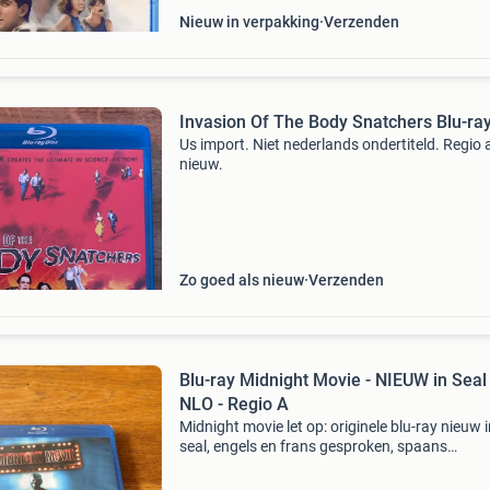
Nieuw in verpakking
Verzenden
Invasion Of The Body Snatchers Blu-ra
Us import. Niet nederlands ondertiteld. Regio a
nieuw.
Zo goed als nieuw
Verzenden
Blu-ray Midnight Movie - NIEUW in Seal 
NLO - Regio A
Midnight movie let op: originele blu-ray nieuw 
seal, engels en frans gesproken, spaans
ondertiteld, geen nederlandse ondertiteling, re
Er wordt niet meer in gegaan op vragen als ‘wa