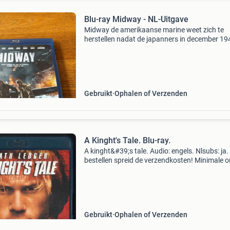
Blu-ray Midway - NL-Uitgave
Midway de amerikaanse marine weet zich te
herstellen nadat de japanners in december 19
dachten de amerikaanse vloot in pearl harbor
geheel tot zinken te hebben gebracht. Met hu
overgebleven vliegde
Gebruikt
Ophalen of Verzenden
A Kinght's Tale. Blu-ray.
A kinght&#39;s tale. Audio: engels. Nlsubs: ja
bestellen spreid de verzendkosten! Minimale o
€5,-. Dhl van punt naar punt: €3,70 en dhl aan
€4,20, beiden t/m 500 gra
Gebruikt
Ophalen of Verzenden