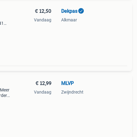
€ 12,50
Dekpas
Vandaag
Alkmaar
41
n
€ 12,99
MLVP
. Meer
Vandaag
Zwijndrecht
rder:
 huis