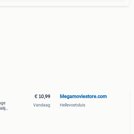
€ 10,99
Megamoviestore.com
age
Vandaag
Hellevoetsluis
elijke
he
nui