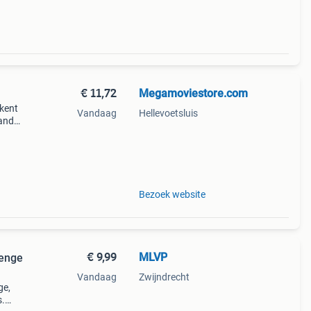
€ 11,72
Megamoviestore.com
 kent
Vandaag
Hellevoetsluis
andel
cties
vriend
Bezoek website
€ 9,99
MLVP
venge
Vandaag
Zwijndrecht
ge,
s.