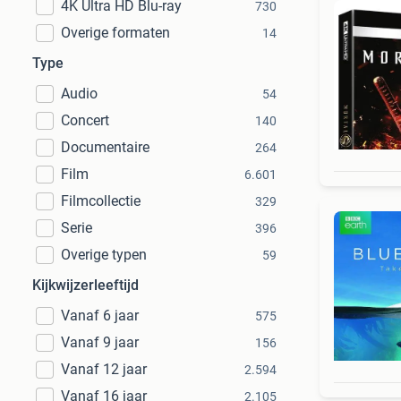
4K Ultra HD Blu-ray
730
Overige formaten
14
Type
Audio
54
Concert
140
Documentaire
264
Film
6.601
Filmcollectie
329
Serie
396
Overige typen
59
Kijkwijzerleeftijd
Vanaf 6 jaar
575
Vanaf 9 jaar
156
Vanaf 12 jaar
2.594
Vanaf 16 jaar
2.105