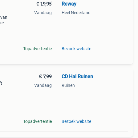
€ 19,95
Reway
Vandaag
Heel Nederland
 van
eze
kende
voor
Topadvertentie
Bezoek website
€ 7,99
CD Hal Ruinen
ft
Vandaag
Ruinen
er van
e pla
Topadvertentie
Bezoek website