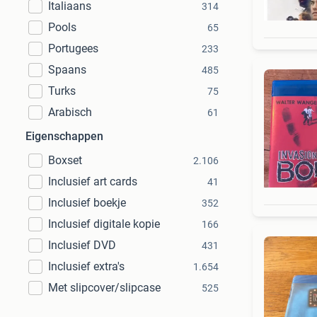
Italiaans
314
Pools
65
Portugees
233
Spaans
485
Turks
75
Arabisch
61
Eigenschappen
Boxset
2.106
Inclusief art cards
41
Inclusief boekje
352
Inclusief digitale kopie
166
Inclusief DVD
431
Inclusief extra's
1.654
Met slipcover/slipcase
525