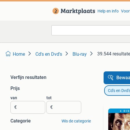
Help en info
Voor
39.544 resultat
Home
Cd's en Dvd's
Blu-ray
Verfijn resultaten
Bewaa
Prijs
Cd's en Dvd'
van
tot
€
€
Categorie
Wis de categorie