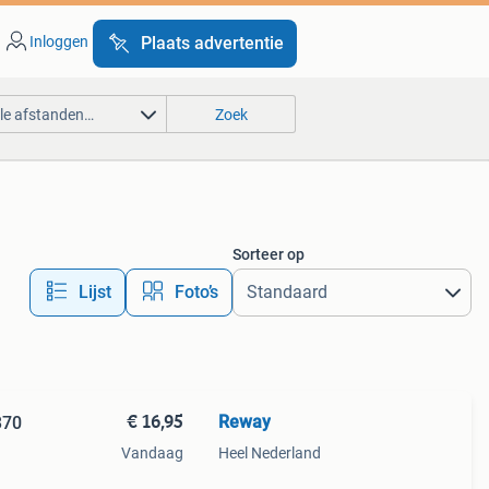
Inloggen
Plaats advertentie
lle afstanden…
Zoek
Sorteer op
Lijst
Foto’s
€ 16,95
Reway
370
Vandaag
Heel Nederland