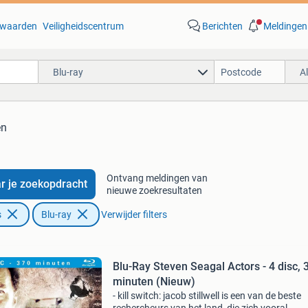
waarden
Veiligheidscentrum
Berichten
Meldingen
Blu-ray
A
en
Ontvang meldingen van
r je zoekopdracht
nieuwe zoekresultaten
s
Blu-ray
Verwijder filters
Blu-Ray Steven Seagal Actors - 4 disc, 
minuten (Nieuw)
- kill switch: jacob stillwell is een van de beste