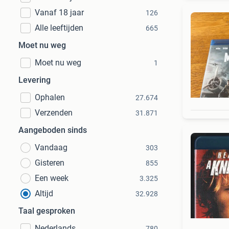
Vanaf 18 jaar
126
Alle leeftijden
665
Moet nu weg
Moet nu weg
1
Levering
Ophalen
27.674
Verzenden
31.871
Aangeboden sinds
Vandaag
303
Gisteren
855
Een week
3.325
Altijd
32.928
Taal gesproken
Nederlands
780