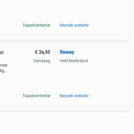
wijze
n
Topadvertentie
Bezoek website
€ 24,95
Reway
et
Vandaag
Heel Nederland
f met
lig
an de
Topadvertentie
Bezoek website