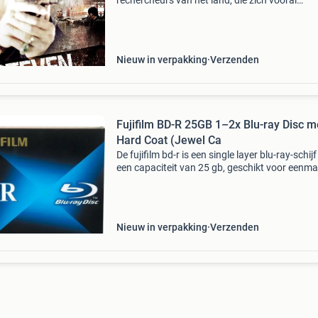
rechercheurs van het land, die zich vooral
bezighoudt met moordzaken. De hardhandige 
waarop hij verdachten aanpakt, heeft hem ee
legendarische
Nieuw in verpakking
Verzenden
Fujifilm BD-R 25GB 1–2x Blu-ray Disc m
Hard Coat (Jewel Ca
De fujifilm bd-r is een single layer blu-ray-schij
een capaciteit van 25 gb, geschikt voor eenma
opnemen. Met een schrijfsnelheid van 1–2x k
schijf meer dan twee uur aan hd-video of tot 2
Nieuw in verpakking
Verzenden