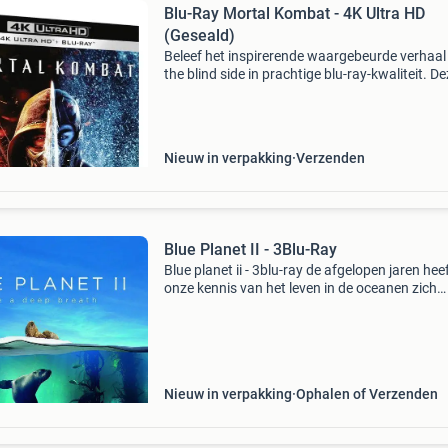
Blu-Ray Mortal Kombat - 4K Ultra HD
(Geseald)
Beleef het inspirerende waargebeurde verhaal
the blind side in prachtige blu-ray-kwaliteit. D
ontroerende film uit 2009, met een indrukwek
hoofdrol van sandra bullock (oscar-winnares 
Nieuw in verpakking
Verzenden
Blue Planet II - 3Blu-Ray
Blue planet ii - 3blu-ray de afgelopen jaren hee
onze kennis van het leven in de oceanen zich
spectaculair ontwikkeld. Blue planet ii, opvolg
de zeer succesvolle documentaireserie the blu
Nieuw in verpakking
Ophalen of Verzenden