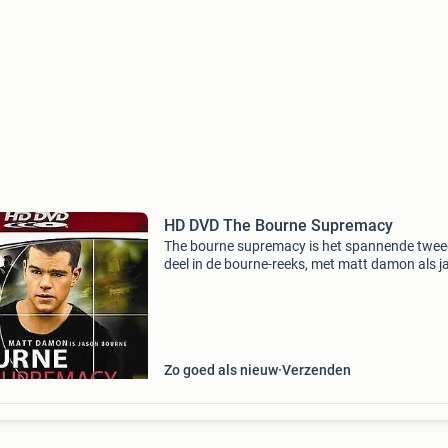
HD DVD The Bourne Supremacy
The bourne supremacy is het spannende twe
deel in de bourne-reeks, met matt damon als j
bourne, een ex-cia-agent op de vlucht. Wanneer
opnieuw in het vizier van de geheime dienst k
moet
Zo goed als nieuw
Verzenden