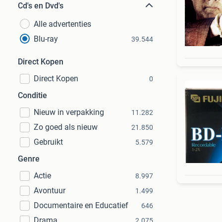
Cd's en Dvd's
Alle advertenties
Blu-ray
39.544
Direct Kopen
Direct Kopen
0
Conditie
Nieuw in verpakking
11.282
Zo goed als nieuw
21.850
Gebruikt
5.579
Genre
Actie
8.997
Avontuur
1.499
Documentaire en Educatief
646
Drama
2.075