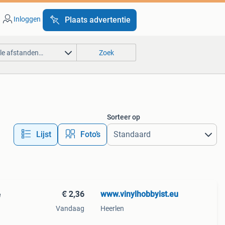
Inloggen
Plaats advertentie
lle afstanden…
Zoek
Sorteer op
Lijst
Foto’s
€ 2,36
www.vinylhobbyist.eu
e
Vandaag
Heerlen