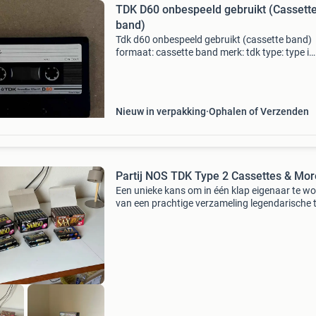
TDK D60 onbespeeld gebruikt (Cassett
band)
Tdk d60 onbespeeld gebruikt (cassette band)
formaat: cassette band merk: tdk type: type i
normal bias 120µ eq lengte: 60 minuten (30
minuten per kant) doos: zichtbaarheid voorve
in prima staat, d
Nieuw in verpakking
Ophalen of Verzenden
Partij NOS TDK Type 2 Cassettes & Mor
Een unieke kans om in één klap eigenaar te w
van een prachtige verzameling legendarische 
sa-x cassettebandjes✨ alle tapes zijn splinter
ongebruikt en nog volledig fabrieksgeseald (or