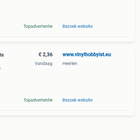
nster
Topadvertentie
Bezoek website
€ 2,36
www.vinylhobbyist.eu
te
Vandaag
Heerlen
)
nster
Topadvertentie
Bezoek website