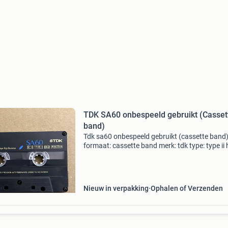
TDK SA60 onbespeeld gebruikt (Casset
band)
Tdk sa60 onbespeeld gebruikt (cassette band
formaat: cassette band merk: tdk type: type ii 
bias 70µ eq lengte: 60 minuten (30 minuten pe
kant) doos: zichtbaarheid voorvenster in prim
staat, do
Nieuw in verpakking
Ophalen of Verzenden