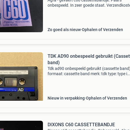
Agfa - gevaert c60 cassettebandje. Paars
onbespeeld. In zeer goede staat. Verzendkost
(3,50 euro) voor koper.
Zo goed als nieuw
Ophalen of Verzenden
TDK AD90 onbespeeld gebruikt (Casset
band)
Tdk ad90 onbespeeld gebruikt (cassette band
formaat: cassette band merk: tdk type: type i
normal bias 120µ eq lengte: 90 minuten (45
minuten per kant) doos: zichtbaarheid voorve
in prima staat,
Nieuw in verpakking
Ophalen of Verzenden
DIXONS C60 CASSETTEBANDJE