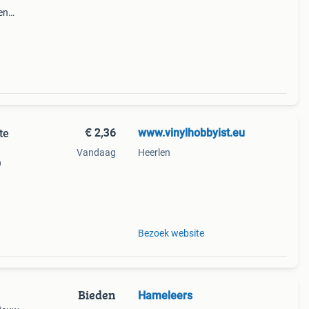
en
€ 2,36
www.vinylhobbyist.eu
te
Vandaag
Heerlen
)
nster
Bezoek website
Bieden
Hameleers