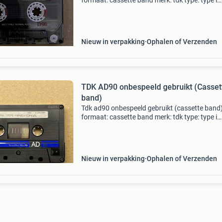
formaat: cassette band merk: tdk type: type i
normal bias 120µ eq lengte: 90 minuten (45
minuten per kant) doos: zichtbaarheid voorve
in prima staat, d
Nieuw in verpakking
Ophalen of Verzenden
TDK AD90 onbespeeld gebruikt (Casset
band)
Tdk ad90 onbespeeld gebruikt (cassette band
formaat: cassette band merk: tdk type: type i
normal bias 120µ eq lengte: 90 minuten (45
minuten per kant) doos: zichtbaarheid voorve
in prima staat,
Nieuw in verpakking
Ophalen of Verzenden