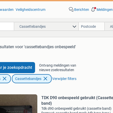
waarden
Veiligheidscentrum
Berichten
Meldingen
Cassettebandjes
A
sultaten
voor 'cassettebandjes onbespeeld'
Ontvang meldingen van
r je zoekopdracht
nieuwe zoekresultaten
s
Cassettebandjes
Verwijder filters
TDK D90 onbespeeld gebruikt (Cassett
band)
Tdk d90 onbespeeld gebruikt (cassette band)