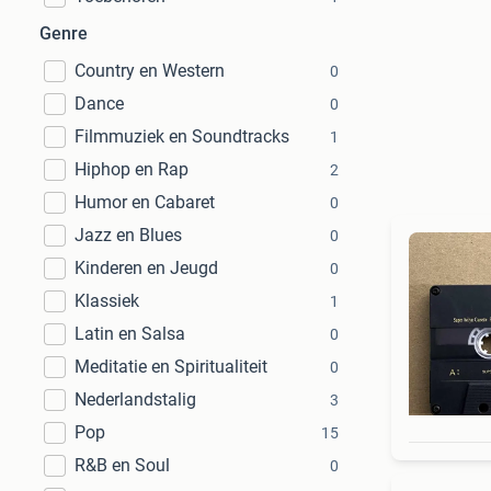
Genre
Country en Western
0
Dance
0
Filmmuziek en Soundtracks
1
Hiphop en Rap
2
Humor en Cabaret
0
Jazz en Blues
0
Kinderen en Jeugd
0
Klassiek
1
Latin en Salsa
0
Meditatie en Spiritualiteit
0
Nederlandstalig
3
Pop
15
R&B en Soul
0