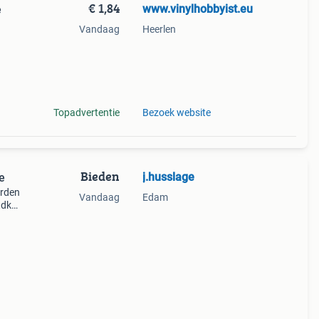
€ 1,84
www.vinylhobbyist.eu
e
Vandaag
Heerlen
nster
Topadvertentie
Bezoek website
Bieden
j.husslage
e
orden
Vandaag
Edam
tdk
nieuw,
igi