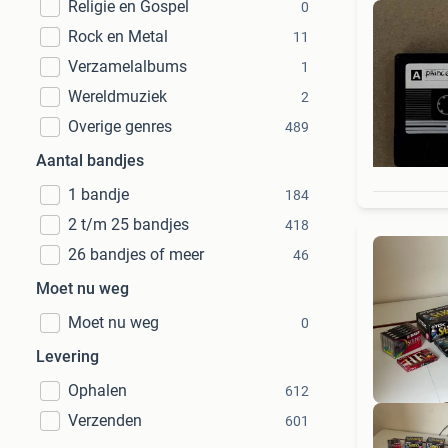
Religie en Gospel
0
Rock en Metal
11
Verzamelalbums
1
Wereldmuziek
2
Overige genres
489
Aantal bandjes
1 bandje
184
2 t/m 25 bandjes
418
26 bandjes of meer
46
Moet nu weg
Moet nu weg
0
Levering
Ophalen
612
Verzenden
601