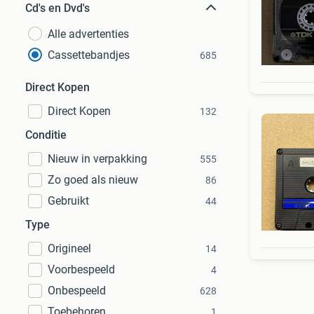
Cd's en Dvd's
Alle advertenties
Cassettebandjes
685
Direct Kopen
Direct Kopen
132
Conditie
Nieuw in verpakking
555
Zo goed als nieuw
86
Gebruikt
44
Type
Origineel
14
Voorbespeeld
4
Onbespeeld
628
Toebehoren
1