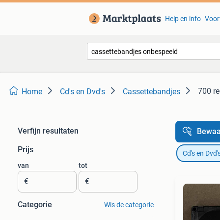
Help en info
Voor
700 re
Home
Cd's en Dvd's
Cassettebandjes
Verfijn resultaten
Bewaa
Prijs
Cd's en Dvd'
van
tot
€
€
Categorie
Wis de categorie