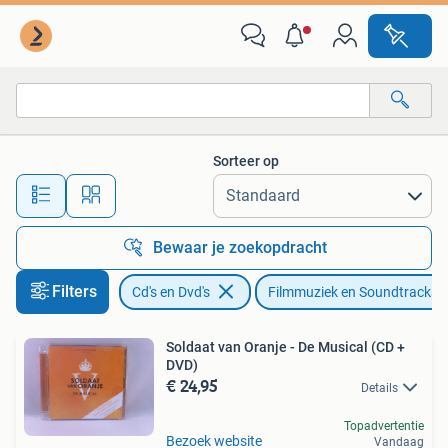
Cd's | Filmmuziek en Soundtracks
Sorteer op
Alle afstanden…
Bewaar je zoekopdracht
Filters
Cd's en Dvd's
Filmmuziek en Soundtracks
Soldaat van Oranje - De Musical (CD +
DVD)
€ 24,95
Details
Topadvertentie
Bezoek website
Vandaag