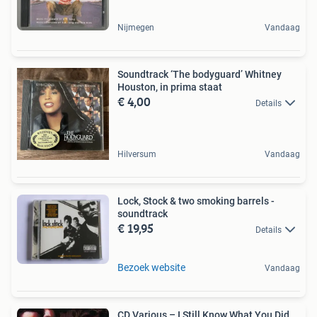
Nijmegen
Vandaag
Soundtrack ‘The bodyguard’ Whitney
Houston, in prima staat
€ 4,00
Details
Hilversum
Vandaag
Lock, Stock & two smoking barrels -
soundtrack
€ 19,95
Details
Bezoek website
Vandaag
CD Various – I Still Know What You Did