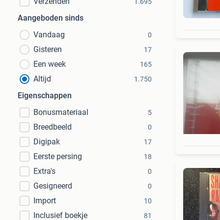
Verzenden
1.695
Aangeboden sinds
Vandaag
0
Gisteren
17
Een week
165
Altijd
1.750
Eigenschappen
Bonusmateriaal
5
Breedbeeld
0
Digipak
17
Eerste persing
18
Extra's
0
Gesigneerd
0
Import
10
Inclusief boekje
81