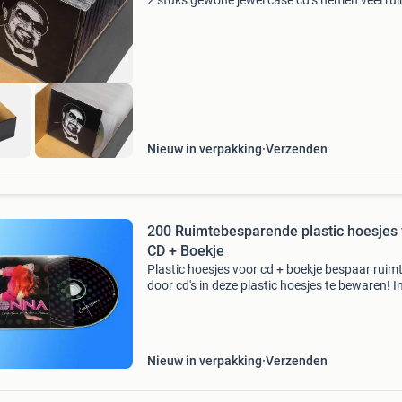
2 stuks gewone jewel case cd’s nemen veel ru
in. Bespaar ruimte door ze te vervangen door
plastic cd hoesjes en cd opbergdoos. Hiermee
je
Nieuw in verpakking
Verzenden
200 Ruimtebesparende plastic hoesjes
CD + Boekje
Plastic hoesjes voor cd + boekje bespaar ruim
door cd's in deze plastic hoesjes te bewaren! In
hoesje past de cd, het boekje en het achterflap
Afmetingen: 127 x 157 mm. Materiaal: polyeth
Nieuw in verpakking
Verzenden