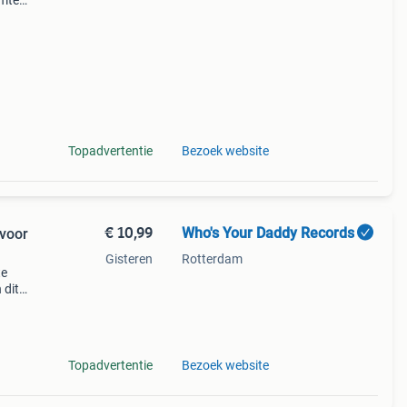
imte
 onze
 kun
Topadvertentie
Bezoek website
€ 10,99
Who's Your Daddy Records
 voor
Gisteren
Rotterdam
te
 dit
je.
Topadvertentie
Bezoek website