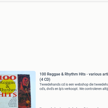
100 Reggae & Rhythm Hits - various art
(4 CD)
Tweedehands cd is een webshop die tweedeh
cd's, dvd's en lp's verkoopt. We controleren alti
uitvoerig of het product voldoet aan onze
kwaliteitseisen. U kunt het product direct via o