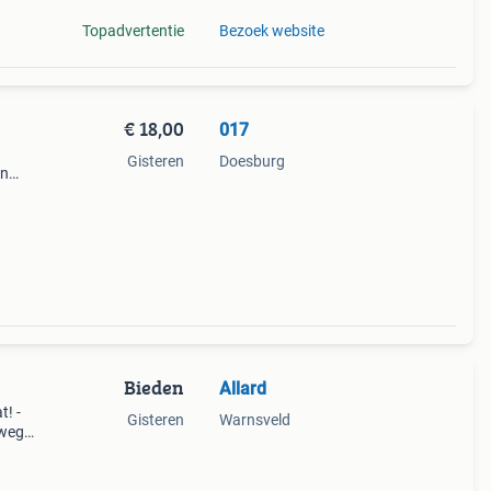
Topadvertentie
Bezoek website
€ 18,00
017
Gisteren
Doesburg
jn
Bieden
Allard
t! -
Gisteren
Warnsveld
 weg.
Bij
r