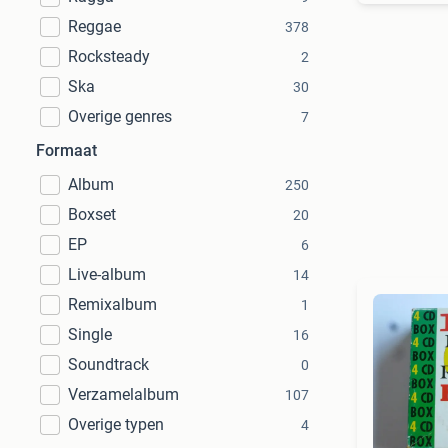
Reggae
378
Rocksteady
2
Ska
30
Overige genres
7
Formaat
Album
250
Boxset
20
EP
6
Live-album
14
Remixalbum
1
Single
16
Soundtrack
0
Verzamelalbum
107
Overige typen
4