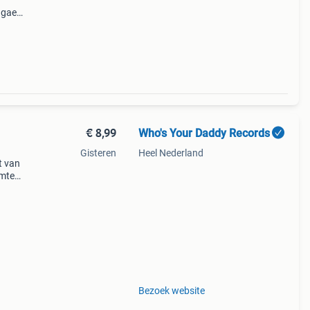
ggae-
. Lp
€ 8,99
Who's Your Daddy Records
Gisteren
Heel Nederland
t van
imte
 onze
 kun
Bezoek website