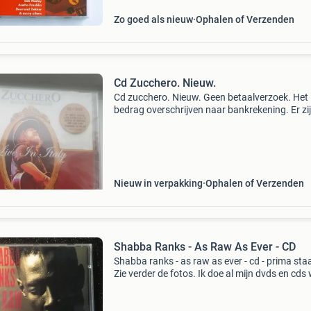
Zo goed als nieuw
Ophalen of Verzenden
Cd Zucchero. Nieuw.
Cd zucchero. Nieuw. Geen betaalverzoek. Het
bedrag overschrijven naar bankrekening. Er zi
nog meer cd&#39; s te koop.
Nieuw in verpakking
Ophalen of Verzenden
Shabba Ranks - As Raw As Ever - CD
Shabba ranks - as raw as ever - cd - prima staa
Zie verder de fotos. Ik doe al mijn dvds en cds
Kijk dus ook eens bij mijn andere advertenties. 
afname van meerdere cds/dvds betaal je maa