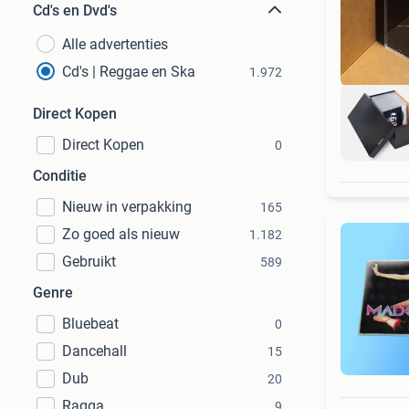
Cd's en Dvd's
Alle advertenties
Cd's | Reggae en Ska
1.972
Direct Kopen
Direct Kopen
0
Conditie
Nieuw in verpakking
165
Zo goed als nieuw
1.182
Gebruikt
589
Genre
Bluebeat
0
Dancehall
15
Dub
20
Ragga
9