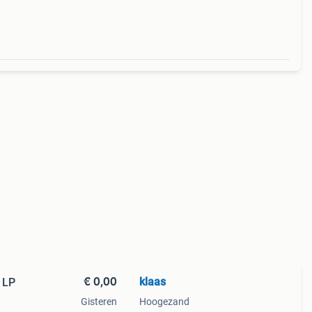
€ 0,00
klaas
 LP
Gisteren
Hoogezand