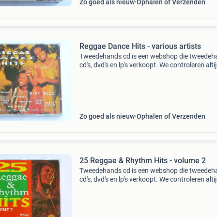
Zo goed als nieuw
Ophalen of Verzenden
Reggae Dance Hits - various artists
Tweedehands cd is een webshop die tweedeh
cd's, dvd's en lp's verkoopt. We controleren alti
uitvoerig of het product voldoet aan onze
kwaliteitseisen. U kunt het product direct via o
Zo goed als nieuw
Ophalen of Verzenden
25 Reggae & Rhythm Hits - volume 2
Tweedehands cd is een webshop die tweedeh
cd's, dvd's en lp's verkoopt. We controleren alti
uitvoerig of het product voldoet aan onze
kwaliteitseisen. U kunt het product direct via o