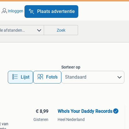
Inloggen
Plaats advertentie
lle afstanden…
Zoek
Sorteer op
Lijst
Foto’s
€ 8,99
Who's Your Daddy Records
Gisteren
Heel Nederland
t van