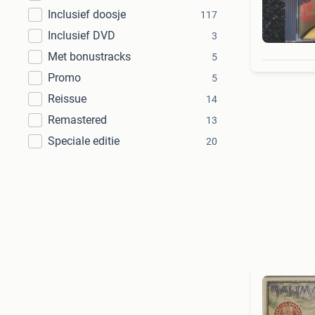
Inclusief doosje
117
Inclusief DVD
3
Met bonustracks
5
Promo
5
Reissue
14
Remastered
13
Speciale editie
20