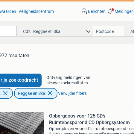
waarden
Veiligheidscentrum
Berichten
Meldingen
Cd's | Reggae en Ska
A
972 resultaten
Ontvang meldingen van
r je zoekopdracht
nieuwe zoekresultaten
s
Reggae en Ska
Verwijder filters
Opbergdoos voor 125 CD’s -
Ruimtebesparend CD Opbergsysteem
Opbergdozen voor cd’s - ruimtebesparend - se