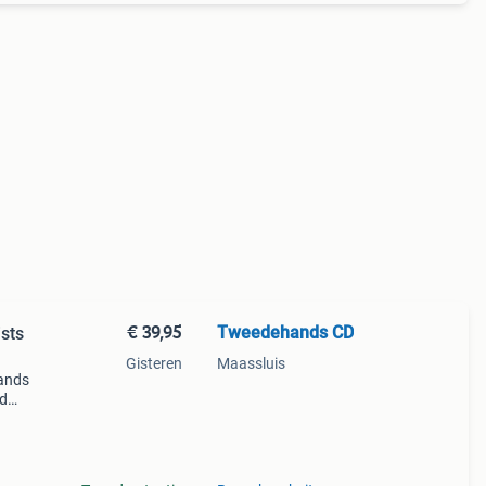
€ 39,95
Tweedehands CD
ists
Gisteren
Maassluis
ands
jd