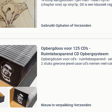
Te koop aangeboden: i jah man - haile i hymn
(chapter one) op vinyl lp. Dit is een klassiek re
album uit 1978, uitgebracht op het island label
is in zeer goede staat,
Gebruikt
Ophalen of Verzenden
Opbergdoos voor 125 CD’s -
Ruimtebesparend CD Opbergsysteem
Opbergdozen voor cd’s - ruimtebesparend - se
2 stuks gewone jewel case cd’s nemen veel ru
in. Bespaar ruimte door ze te vervangen door
plastic cd hoesjes en cd opbergdoos. Hiermee
je
Nieuw in verpakking
Verzenden