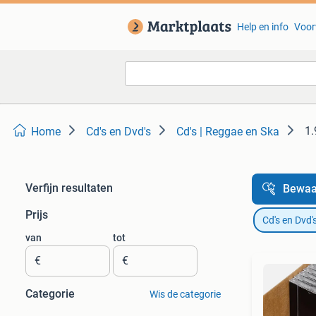
Help en info
Voor
1.
Home
Cd's en Dvd's
Cd's | Reggae en Ska
Verfijn resultaten
Bewaa
Prijs
Cd's en Dvd'
van
tot
€
€
Categorie
Wis de categorie