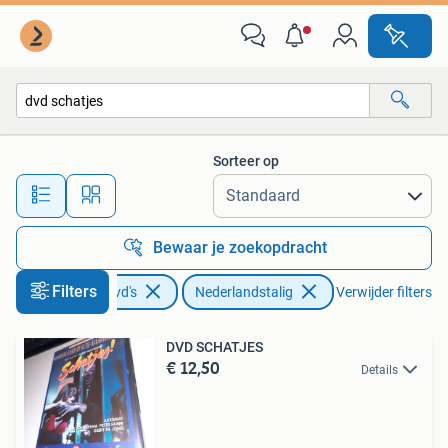
Dvd's | Nederlandstalig
Sorteer op
Alle afstanden…
Bewaar je zoekopdracht
Filters
Cd's en Dvd's
Nederlandstalig
Verwijder filters
DVD SCHATJES
€ 12,50
Details