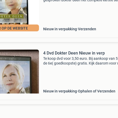
gesproken dokter deen het complete eerste se
(4 dvd) (dvd) (tweedehands) gameshop 050 i
gameshop die bestaat sinds 2017.inkoop en
verkoop van sp
 OP DE WEBSITE
Nieuw in verpakking
Verzenden
4 Dvd Dokter Deen Nieuw in verp
Te koop dvd voor 3,50 euro. Bij aankoop van 
de 6e( goedkoopste) gratis. Kijk daarom voor
dvds en spullen met een klein prijsje ook bij on
andere advertenties. We hebben nog veel meer
Nieuw in verpakking
Ophalen of Verzenden