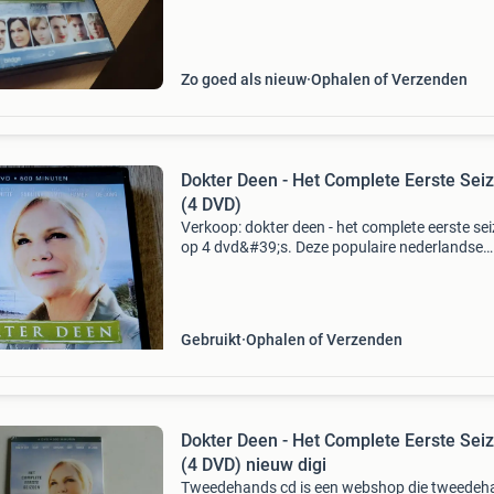
Zo goed als nieuw
Ophalen of Verzenden
Dokter Deen - Het Complete Eerste Sei
(4 DVD)
Verkoop: dokter deen - het complete eerste se
op 4 dvd&#39;s. Deze populaire nederlandse
dramaserie, met monique van de ven in de hoo
als huisarts maria deen op vlieland, biedt 500
Gebruikt
Ophalen of Verzenden
Dokter Deen - Het Complete Eerste Sei
(4 DVD) nieuw digi
Tweedehands cd is een webshop die tweedeh