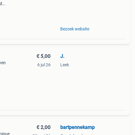
jd
Bezoek website
€ 5,00
J.
ven
6 jul 26
Leek
nt
€ 2,00
bartpennekamp
nique