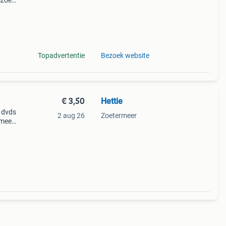
izoen
s een
Topadvertentie
Bezoek website
€ 3,50
Hettie
5 dvds
2 aug 26
Zoetermeer
 meer
ze
.