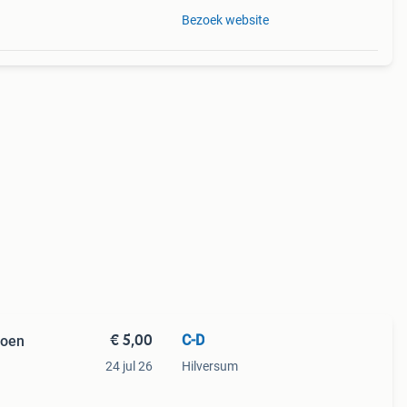
Bezoek website
€ 5,00
C-D
zoen
24 jul 26
Hilversum