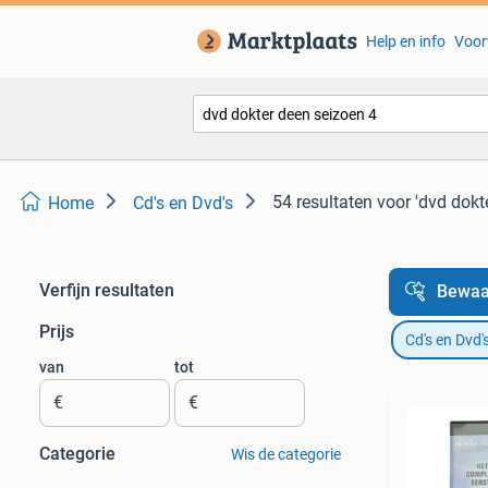
Help en info
Voor
54 resultaten
voor 'dvd dokt
Home
Cd's en Dvd's
Verfijn resultaten
Bewaa
Prijs
Cd's en Dvd'
van
tot
€
€
Categorie
Wis de categorie