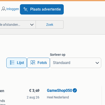
Inloggen
Plaats advertentie
lle afstanden…
Zoek
Sorteer op
Lijst
Foto’s
€ 3,49
GameShop050
oen
2 aug 26
Heel Nederland
ands