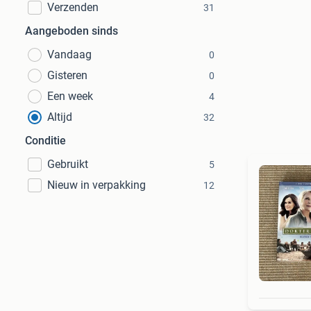
Verzenden
31
Aangeboden sinds
Vandaag
0
Gisteren
0
Een week
4
Altijd
32
Conditie
Gebruikt
5
Nieuw in verpakking
12