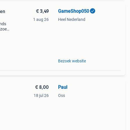
€ 3,49
GameShop050
oen
1 aug 26
Heel Nederland
ands
izoen
s een
Bezoek website
€ 8,00
Paul
18 jul 26
Oss