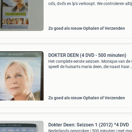
cd's, dvd's en lp's verkoopt. We controleren alti
uitvoerig of het product voldoet aan onze
kwaliteitseisen. U kunt het product direct via o
Zo goed als nieuw
Ophalen of Verzenden
DOKTER DEEN (4 DVD - 500 minuten)
Het complete eerste seizoen. Monique van de 
speelt de huisarts maria deen, die naast haar
werkzaamheden als arts nog veel meer beteke
voor de inwoners van het eiland. Zij heeft een
praktijk aan
Zo goed als nieuw
Ophalen of Verzenden
Dokter Deen: Seizoen 1 (2012) *4 DVD
Nederlands gesproken | 500 minuten | met mo