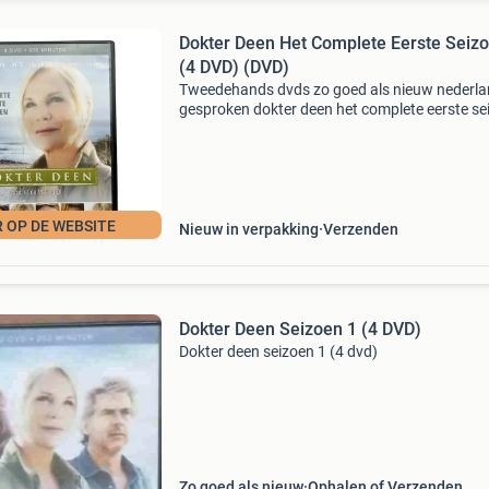
Dokter Deen Het Complete Eerste Seiz
(4 DVD) (DVD)
Tweedehands dvds zo goed als nieuw nederl
gesproken dokter deen het complete eerste se
(4 dvd) (dvd) (tweedehands) gameshop 050 i
gameshop die bestaat sinds 2017.inkoop en
verkoop van sp
 OP DE WEBSITE
Nieuw in verpakking
Verzenden
Dokter Deen Seizoen 1 (4 DVD)
Dokter deen seizoen 1 (4 dvd)
Zo goed als nieuw
Ophalen of Verzenden