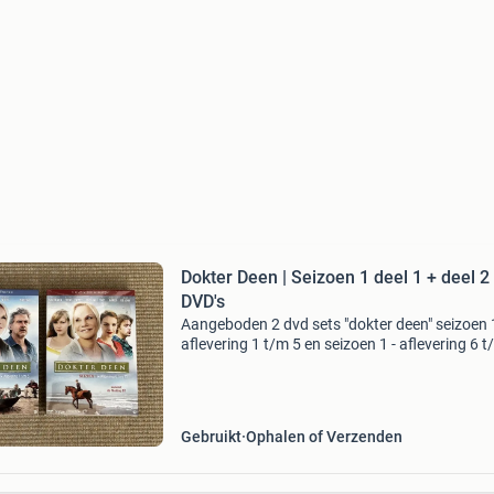
Dokter Deen | Seizoen 1 deel 1 + deel 2 
DVD's
Aangeboden 2 dvd sets "dokter deen" seizoen 1
aflevering 1 t/m 5 en seizoen 1 - aflevering 6 t
In totaal zijn er 4 dvd&#39;s. De dvd voor afle
6 t/m 10 is nog nieuw, die is n
Gebruikt
Ophalen of Verzenden