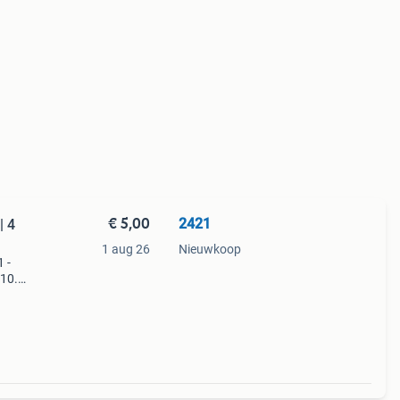
€ 5,00
2421
| 4
1 aug 26
Nieuwkoop
 -
/10.
vering