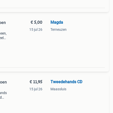
€ 5,00
Magda
zoen
15 jul 26
Terneuzen
deen,
eel
 Zij
en
€ 11,95
Tweedehands CD
zoen
15 jul 26
Maassluis
ands
jd