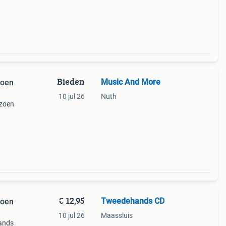
Bieden
Music And More
zoen
10 jul 26
Nuth
izoen
fdrol
 minut
€ 12,95
Tweedehands CD
zoen
10 jul 26
Maassluis
ands