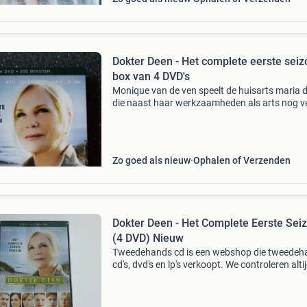
Dokter Deen - Het complete eerste sei
box van 4 DVD's
Monique van de ven speelt de huisarts maria 
die naast haar werkzaamheden als arts nog v
meer betekent voor de inwoners van het eiland.
heeft een praktijk aan huis, met een apotheek 
een
Zo goed als nieuw
Ophalen of Verzenden
Dokter Deen - Het Complete Eerste Sei
(4 DVD) Nieuw
Tweedehands cd is een webshop die tweedeh
cd's, dvd's en lp's verkoopt. We controleren alti
uitvoerig of het product voldoet aan onze
kwaliteitseisen. U kunt het product direct via o