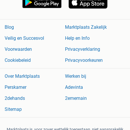
Blog
Marktplaats Zakelijk
Veilig en Succesvol
Help en Info
Voorwaarden
Privacyverklaring
Cookiebeleid
Privacyvoorkeuren
Over Marktplaats
Werken bij
Perskamer
Adevinta
2dehands
2ememain
Sitemap
Marktplaats is, voor zover wettelijk toegestaan, niet aansprakelijk