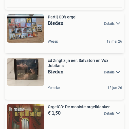
Partij CD's orgel
Bieden
Details
Wezep
19 mei 26
cd Zingt zijn eer. Salvatori en Vox
Jubilans
Bieden
Details
Yerseke
12 jun 26
OrgelCD: De mooiste orgelklanken
€ 1,50
Details