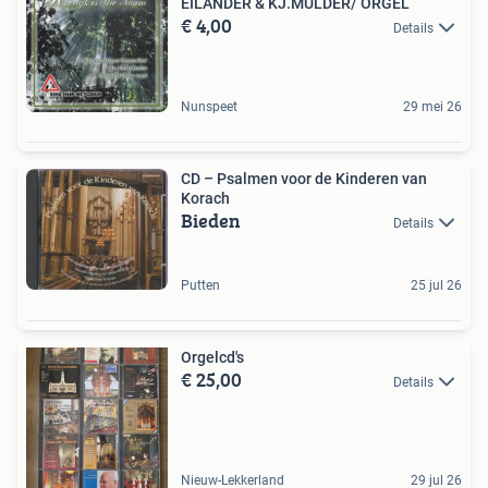
EILANDER & KJ.MULDER/ ORGEL
€ 4,00
Details
Nunspeet
29 mei 26
CD – Psalmen voor de Kinderen van
Korach
Bieden
Details
Putten
25 jul 26
Orgelcd's
€ 25,00
Details
Nieuw-Lekkerland
29 jul 26