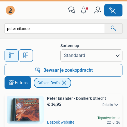
Cd's en Dvd's
Sorteer op
Alle afstanden…
Bewaar je zoekopdracht
Filters
Cd's en Dvd's
Peter Eilander - Domkerk Utrecht
€ 14,95
Details
Topadvertentie
Bezoek website
22 jul 26