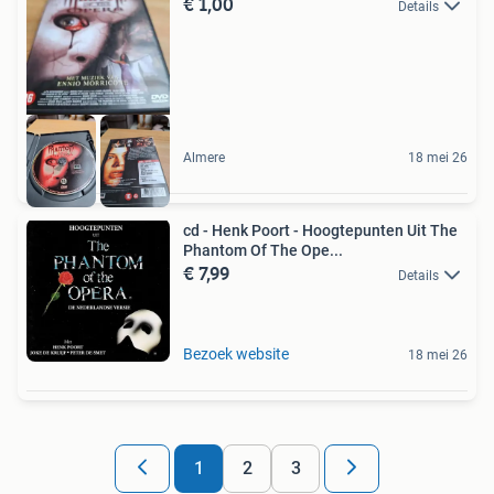
€ 1,00
Details
Almere
18 mei 26
cd - Henk Poort - Hoogtepunten Uit The
Phantom Of The Ope...
€ 7,99
Details
Bezoek website
18 mei 26
1
2
3