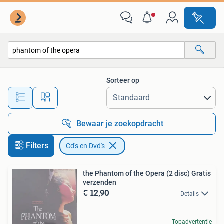
Cd's en Dvd's
Sorteer op
Alle afstanden…
Bewaar je zoekopdracht
Filters
Cd's en Dvd's
the Phantom of the Opera (2 disc) Gratis
verzenden
€ 12,90
Details
Topadvertentie