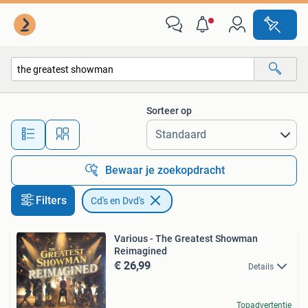
Cd's en Dvd's
Sorteer op
Alle afstanden…
Bewaar je zoekopdracht
Filters
Cd's en Dvd's
Various - The Greatest Showman
Reimagined
€ 26,99
Details
Topadvertentie