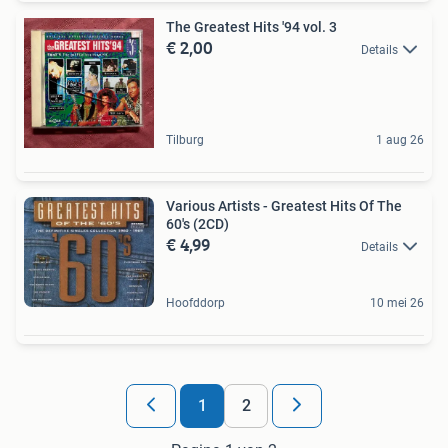
The Greatest Hits '94 vol. 3
€ 2,00
Details
Tilburg
1 aug 26
Various Artists - Greatest Hits Of The
60's (2CD)
€ 4,99
Details
Hoofddorp
10 mei 26
1
2